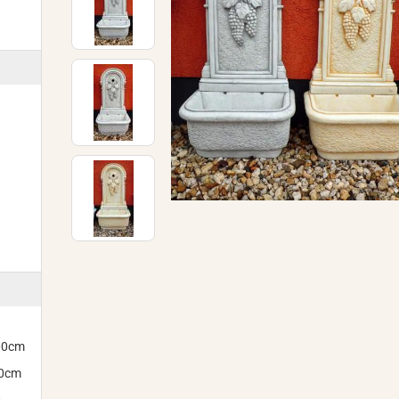
300cm
00cm