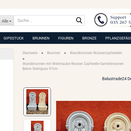
Suche...
Alle
GIPSSTUCK
BRUNNEN
FIGUREN
BRONZE
PFLANZGEFÄS
»
»
Startseite
Brunnen
Wandbrunnen Wasserzapfstellen
»
Wandbrunnen mit Weintraube Wasser Zapfstelle Gartenbrunnen
Beton Steinguss 97cm
Balustrade24 D