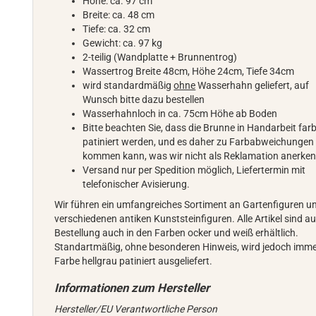
Höhe: ca. 97 cm
Breite: ca. 48 cm
Tiefe: ca. 32 cm
Gewicht: ca. 97 kg
2-teilig (Wandplatte + Brunnentrog)
Wassertrog Breite 48cm, Höhe 24cm, Tiefe 34cm
wird standardmäßig
ohne
Wasserhahn geliefert, auf
Wunsch bitte dazu bestellen
Wasserhahnloch in ca. 75cm Höhe ab Boden
Bitte beachten Sie, dass die Brunne in Handarbeit far
patiniert werden, und es daher zu Farbabweichungen
kommen kann, was wir nicht als Reklamation anerke
Versand nur per Spedition möglich, Liefertermin mit
telefonischer Avisierung.
Wir führen ein umfangreiches Sortiment an Gartenfiguren u
verschiedenen antiken Kunststeinfiguren. Alle Artikel sind au
Bestellung auch in den Farben ocker und weiß erhältlich.
Standartmäßig, ohne besonderen Hinweis, wird jedoch imme
Farbe hellgrau patiniert ausgeliefert.
Hersteller/EU Verantwortliche Person