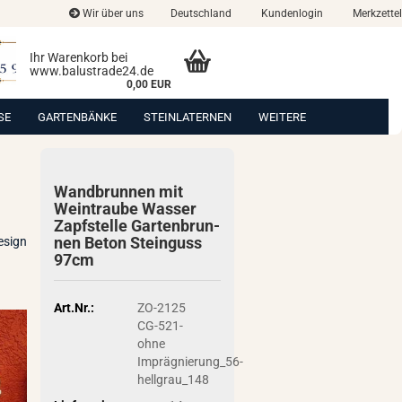
Wir über uns
Deutschland
Kundenlogin
Merkzettel
Ihr Warenkorb bei
www.balustrade24.de
0,00 EUR
SE
GARTENBÄNKE
STEINLATERNEN
WEITERE
Wand­brun­nen mit
Wein­trau­be Was­ser
Zapf­stel­le Gar­ten­brun­
nen Beton Stein­guss
esign
97cm
Art.Nr.:
ZO-2125
CG-521-
ohne
Imprägnierung_56-
hellgrau_148