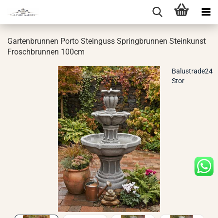
Gar­ten­brun­nen Porto Stein­guss Spring­brun­nen Stein­kunst
Frosch­brun­nen 100cm
Balustrade24
Stor