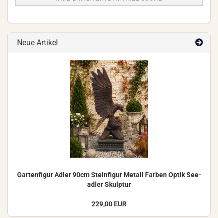
Neue Artikel
Gar­ten­fi­gur Adler 90cm Stein­fi­gur Me­tall Far­ben Optik See­
ad­ler Skulp­tur
229,00 EUR