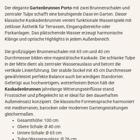
Der elegante
Gartenbrunnen Porto
mit zwei Brunnenschalen und
zentraler Tulpe schafft eine beruhigende Oase im Garten. Dieser
klassische Kaskadenbrunnen vereint funktionale Wasserspiele mit
zeitloser Ästhetik für Terrassen, Eingangsbereiche oder
Parkanlagen. Das plätschernde Wasser erzeugt harmonische
Klänge und optische Highlights in jedem Außenbereich.
Die großzügigen Brunnenschalen mit 65 cm und 40 cm
Durchmesser bilden eine majestätische Kaskade. Die schlanke Tulpe
in der Mitte dient als zentraler Wasserauslass und betont die
vertikale Linienführung. Der stabile Sockel mit 45 cm Durchmesser
gewährleistet perfekte Balance auch bei windigen Standorten.
Gefertigt aus hochwertigem, wetterfestem Beton hält der
Kaskadenbrunnen
jahrelange Witterungseinflüsse stand.
Frostsicher und pflegeleicht ist er ideal für den dauerhaften
Außeneinsatz konzipiert. Die klassische Formensprache harmoniert
mit mediterranen, barocken oder modernen Gartengestaltungen
gleichermaßen.
Gesamthöhe: 100 cm
Obere Schale: Ø 40 cm
Untere Schale: Ø 65 cm
Tulpe/Wasserauslass: Ø 26 cm