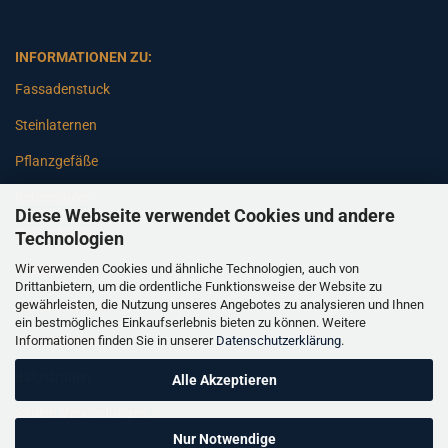
INFORMATIONEN ZU:
Fassadenstuck
Steinlaternen
Pflanzgefäße
Betonsäulen
Diese Webseite verwendet Cookies und andere
Gartenbänke
Technologien
Wir verwenden Cookies und ähnliche Technologien, auch von
Pfeiler
Drittanbietern, um die ordentliche Funktionsweise der Website zu
gewährleisten, die Nutzung unseres Angebotes zu analysieren und Ihnen
Gartenbrunnen
ein bestmögliches Einkaufserlebnis bieten zu können. Weitere
Informationen finden Sie in unserer
Datenschutzerklärung
.
Gartenfiguren
Balustraden
Alle Akzeptieren
Säulen Verkleidungen
Nur Notwendige