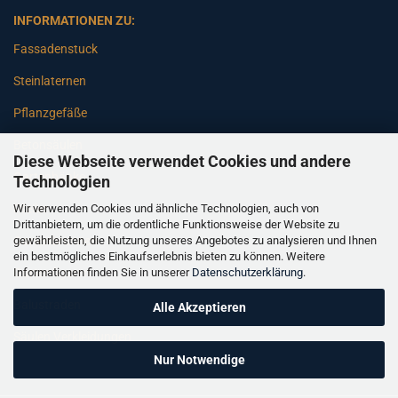
INFORMATIONEN ZU:
Fassadenstuck
Steinlaternen
Pflanzgefäße
Betonsäulen
Diese Webseite verwendet Cookies und andere
Gartenbänke
Technologien
Wir verwenden Cookies und ähnliche Technologien, auch von
Pfeiler
Drittanbietern, um die ordentliche Funktionsweise der Website zu
gewährleisten, die Nutzung unseres Angebotes zu analysieren und Ihnen
Gartenbrunnen
ein bestmögliches Einkaufserlebnis bieten zu können. Weitere
Informationen finden Sie in unserer
Datenschutzerklärung
.
Gartenfiguren
Balustraden
Alle Akzeptieren
Säulen Verkleidungen
Nur Notwendige