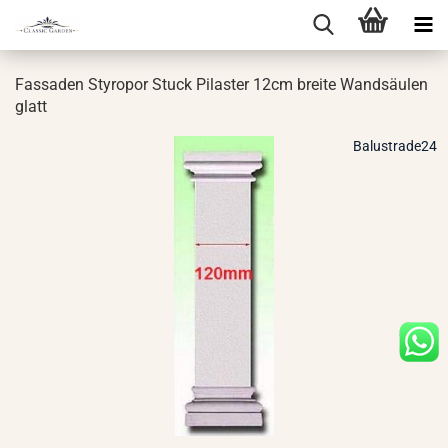
Fas­sa­den Sty­ro­por Stuck Pi­las­ter 12cm brei­te Wand­säu­len
glatt
Balustrade24