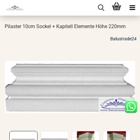
Pi­las­ter 10cm So­ckel + Ka­pi­tell Ele­men­te Höhe 220mm
Balustrade24