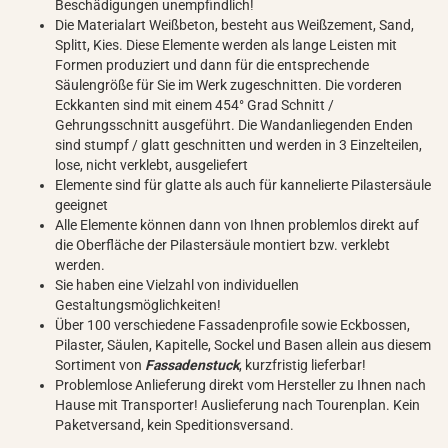
Beschädigungen unempfindlich!
Die Materialart Weißbeton, besteht aus Weißzement, Sand,
Splitt, Kies. Diese Elemente werden als lange Leisten mit
Formen produziert und dann für die entsprechende
Säulengröße für Sie im Werk zugeschnitten. Die vorderen
Eckkanten sind mit einem 454° Grad Schnitt /
Gehrungsschnitt ausgeführt. Die Wandanliegenden Enden
sind stumpf / glatt geschnitten und werden in 3 Einzelteilen,
lose, nicht verklebt, ausgeliefert
Elemente sind für glatte als auch für kannelierte Pilastersäule
geeignet
Alle Elemente können dann von Ihnen problemlos direkt auf
die Oberfläche der Pilastersäule montiert bzw. verklebt
werden.
Sie haben eine Vielzahl von individuellen
Gestaltungsmöglichkeiten!
Über 100 verschiedene Fassadenprofile sowie Eckbossen,
Pilaster, Säulen, Kapitelle, Sockel und Basen allein aus diesem
Sortiment von
Fassadenstuck
, kurzfristig lieferbar!
Problemlose Anlieferung direkt vom Hersteller zu Ihnen nach
Hause mit Transporter! Auslieferung nach Tourenplan. Kein
Paketversand, kein Speditionsversand.