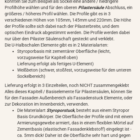
könnten Sie zum Beispiel als Sockel eine andere / niedrigere
Profilhöhe wählen und für den oberen
Pilastersäule
Abschluss, ein
größeres / höheres Profil wählen. Die Profile gibt es in 3
verschiedenen Höhen von 105mm, 145mm und 220mm. Die Höhe
der Profile sollte sich dabei nach der Pilasterbreite, und dem
optischen Eindruck abgestimmt werden. Die Profile werden dabei
nur über den Pilaster Säulenschaft gesteckt und verklebt.
Die U-Halbschalen Elemente gibt es in 2 Materialarten:
Styroporbasis mit zementärer Oberfläche (leicht,
vorzugsweise für Kapitell oben)
Lieferung erfolgt als fertiges U-Element)
Weißbeton (schwer, stoßfest, vorzugsweise für den unteren
Sockelbereich)
Lieferung erfolgt in 3 Einzelteilen, noch NICHT zusammengeklebt
Alles dieses Kapitell / Basiselemente für Pilastersäulen, können Sie
für den Fassaden Außenbereich als Fassadenstuck Elemente, oder
zur Dekoration im Innenbereich, verwenden.
Die Materialart
Styroporstuck
, besteht aus einem Styropor
Basis Grundkörper. Die Oberfläche der Profile sind mit einem
Armierungsgewebe armiert, das in einem flexiblen Mörtel auf
Zementbasis (elastischen Fassadenklebstoff) eingelegt ist -
ca. 5mm dick! Daher ist die Oberfläche sehr hart und gegen