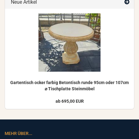
Neue Artikel
Gar­ten­tisch ocker far­big Be­ton­tisch runde 95cm oder 107cm
⌀ Tisch­plat­te Stein­mö­bel
ab 695,00 EUR
MEHR ÜBER...