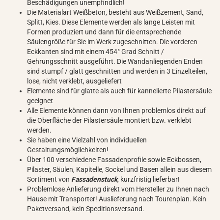
Beschädigungen unempfindlich!
Die Materialart Weißbeton, besteht aus Weißzement, Sand,
Splitt, Kies. Diese Elemente werden als lange Leisten mit
Formen produziert und dann für die entsprechende
Säulengröße für Sie im Werk zugeschnitten. Die vorderen
Eckkanten sind mit einem 454° Grad Schnitt /
Gehrungsschnitt ausgeführt. Die Wandanliegenden Enden
sind stumpf / glatt geschnitten und werden in 3 Einzelteilen,
lose, nicht verklebt, ausgeliefert
Elemente sind für glatte als auch für kannelierte Pilastersäule
geeignet
Alle Elemente können dann von Ihnen problemlos direkt auf
die Oberfläche der Pilastersäule montiert bzw. verklebt
werden.
Sie haben eine Vielzahl von individuellen
Gestaltungsmöglichkeiten!
Über 100 verschiedene Fassadenprofile sowie Eckbossen,
Pilaster, Säulen, Kapitelle, Sockel und Basen allein aus diesem
Sortiment von
Fassadenstuck
, kurzfristig lieferbar!
Problemlose Anlieferung direkt vom Hersteller zu Ihnen nach
Hause mit Transporter! Auslieferung nach Tourenplan. Kein
Paketversand, kein Speditionsversand.