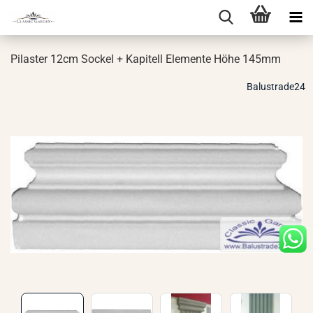
Pi­las­ter 12cm So­ckel + Ka­pi­tell Ele­men­te Höhe 145mm
Balustrade24