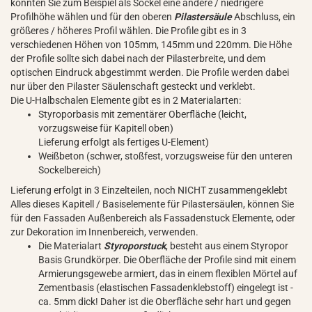
könnten Sie zum Beispiel als Sockel eine andere / niedrigere
Profilhöhe wählen und für den oberen
Pilastersäule
Abschluss, ein
größeres / höheres Profil wählen. Die Profile gibt es in 3
verschiedenen Höhen von 105mm, 145mm und 220mm. Die Höhe
der Profile sollte sich dabei nach der Pilasterbreite, und dem
optischen Eindruck abgestimmt werden. Die Profile werden dabei
nur über den Pilaster Säulenschaft gesteckt und verklebt.
Die U-Halbschalen Elemente gibt es in 2 Materialarten:
Styroporbasis mit zementärer Oberfläche (leicht,
vorzugsweise für Kapitell oben)
Lieferung erfolgt als fertiges U-Element)
Weißbeton (schwer, stoßfest, vorzugsweise für den unteren
Sockelbereich)
Lieferung erfolgt in 3 Einzelteilen, noch NICHT zusammengeklebt
Alles dieses Kapitell / Basiselemente für Pilastersäulen, können Sie
für den Fassaden Außenbereich als Fassadenstuck Elemente, oder
zur Dekoration im Innenbereich, verwenden.
Die Materialart
Styroporstuck
, besteht aus einem Styropor
Basis Grundkörper. Die Oberfläche der Profile sind mit einem
Armierungsgewebe armiert, das in einem flexiblen Mörtel auf
Zementbasis (elastischen Fassadenklebstoff) eingelegt ist -
ca. 5mm dick! Daher ist die Oberfläche sehr hart und gegen