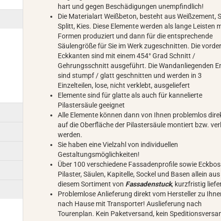
hart und gegen Beschädigungen unempfindlich!
Die Materialart Weißbeton, besteht aus Weißzement, 
Splitt, Kies. Diese Elemente werden als lange Leisten m
Formen produziert und dann für die entsprechende
Säulengröße für Sie im Werk zugeschnitten. Die vorde
Eckkanten sind mit einem 454° Grad Schnitt /
Gehrungsschnitt ausgeführt. Die Wandanliegenden 
sind stumpf / glatt geschnitten und werden in 3
Einzelteilen, lose, nicht verklebt, ausgeliefert
Elemente sind für glatte als auch für kannelierte
Pilastersäule geeignet
Alle Elemente können dann von Ihnen problemlos dire
auf die Oberfläche der Pilastersäule montiert bzw. ver
werden.
Sie haben eine Vielzahl von individuellen
Gestaltungsmöglichkeiten!
Über 100 verschiedene Fassadenprofile sowie Eckbos
Pilaster, Säulen, Kapitelle, Sockel und Basen allein aus
diesem Sortiment von
Fassadenstuck
, kurzfristig lief
Problemlose Anlieferung direkt vom Hersteller zu Ihn
nach Hause mit Transporter! Auslieferung nach
Tourenplan. Kein Paketversand, kein Speditionsvers