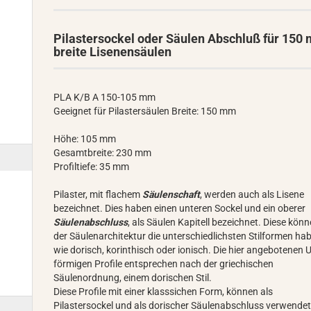
Pilastersockel oder Säulen Abschluß für 150
breite Lisenensäulen
PLA K/B A 150-105 mm
Geeignet für Pilastersäulen Breite: 150 mm
Höhe: 105 mm
Gesamtbreite: 230 mm
Profiltiefe: 35 mm
Pilaster, mit flachem
Säulenschaft
, werden auch als Lisene
bezeichnet. Dies haben einen unteren Sockel und ein oberer
Säulenabschluss
, als Säulen Kapitell bezeichnet. Diese könn
der Säulenarchitektur die unterschiedlichsten Stilformen ha
wie dorisch, korinthisch oder ionisch. Die hier angebotenen U
förmigen Profile entsprechen nach der griechischen
Säulenordnung, einem dorischen Stil.
Diese Profile mit einer klasssichen Form, können als
Pilastersockel und als dorischer Säulenabschluss verwende