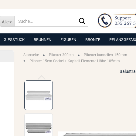
Suche...
Alle
GIPSSTUCK
BRUNNEN
FIGUREN
BRONZE
PFLANZGEFÄS
»
»
Startseite
Pilaster 300cm
Pilaster kanneliert 150mm
»
Pilaster 15cm Sockel + Kapitell Elemente Höhe 105mm
Balustr