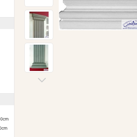
300cm
00cm