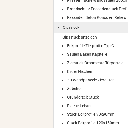
Pilaster flache Wandsäulen 200c
Brandschutz Fassadenstuck Profi
Fassaden Beton Konsolen Reliefs
Gipsstuck
Gipsstuck anzeigen
Eckprofile Zierprofile Typ C
Säulen Basen Kapitelle
Zierstuck Ornamente Türportale
Bilder Nischen
3D Wandpaneele Ziergitter
Zubehör
Gründerzeit Stuck
Flache Leisten
Stuck Eckprofile 90x90mm
Stuck Eckprofile 120x150mm