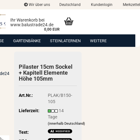
Wir über uns
Deutschland
Kundenlogin
Merkzettel
Ihr Warenkorb bei
www.balustrade24.de
0,00 EUR
SE
GARTENBÄNKE
STEINLATERNEN
WEITERE
Pi­las­ter 15cm So­ckel
+ Ka­pi­tell Ele­men­te
ade24
Höhe 105mm
Art.Nr.:
PLAK/B150-
105
Lieferzeit:
14
Tage
(innerhalb Deutschland)
Text: