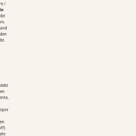
re /
le
ibt
mm.
 und
rden
bt.
klebt
nen
ente,
ropor
len
ff)
sehr