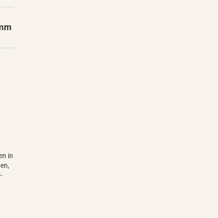
 mm
en in
ben,
-
t