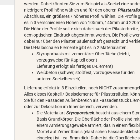
werden. Dabei könnten Sie zum Beispiel als Sockel eine ande
niedrigere Profilhöhe wählen und für den oberen
Pilastersäu
Abschluss, ein größeres / höheres Profil wählen. Die Profile g
es in 3 verschiedenen Höhen von 105mm, 145mm und 220
Die Höhe der Profile sollte sich dabei nach der Pilasterbreite,
dem optischen Eindruck abgestimmt werden. Die Profile we
dabei nur über den Pilaster Säulenschaft gesteckt und verkle
Die U-Halbschalen Elemente gibt es in 2 Materialarten:
Styroporbasis mit zementärer Oberfläche (leicht,
vorzugsweise für Kapitell oben)
Lieferung erfolgt als fertiges U-Element)
Weißbeton (schwer, stoßfest, vorzugsweise für den
unteren Sockelbereich)
Lieferung erfolgt in 3 Einzelteilen, noch NICHT zusammenge
Alles dieses Kapitell / Basiselemente für Pilastersäulen, kön
Sie für den Fassaden Außenbereich als Fassadenstuck Elem
oder zur Dekoration im Innenbereich, verwenden.
Die Materialart
Styroporstuck
, besteht aus einem Sty
Basis Grundkörper. Die Oberfläche der Profile sind mit
einem Armierungsgewebe armiert, das in einem flexib
Mörtel auf Zementbasis (elastischen Fassadenklebsto
eingelegt ist - ca. 5mm dick! Daher ist die Oberfläche 