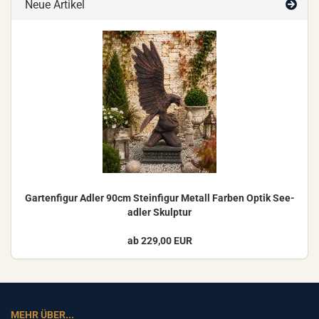
Neue Artikel
Gar­ten­fi­gur Adler 90cm Stein­fi­gur Me­tall Far­ben Optik See­
ad­ler Skulp­tur
ab 229,00 EUR
MEHR ÜBER...