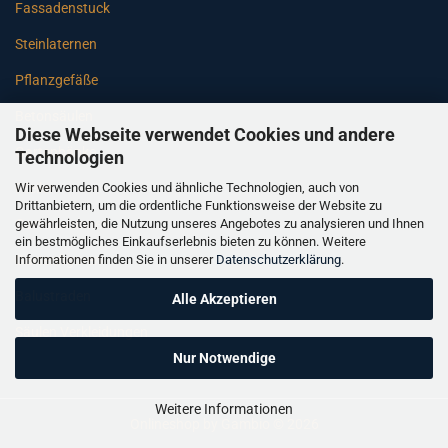
Fassadenstuck
Steinlaternen
Pflanzgefäße
Betonsäulen
Diese Webseite verwendet Cookies und andere
Gartenbänke
Technologien
Wir verwenden Cookies und ähnliche Technologien, auch von
Pfeiler
Drittanbietern, um die ordentliche Funktionsweise der Website zu
gewährleisten, die Nutzung unseres Angebotes zu analysieren und Ihnen
Gartenbrunnen
ein bestmögliches Einkaufserlebnis bieten zu können. Weitere
Informationen finden Sie in unserer
Datenschutzerklärung
.
Gartenfiguren
Balustraden
Alle Akzeptieren
Säulen Verkleidungen
Nur Notwendige
Weitere Informationen
Onlineshop
by Gambio © 2026