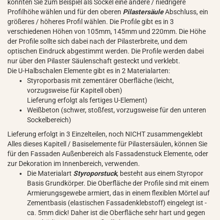
könnten Sie zum Beispiel als Sockel eine andere / niedrigere
Profilhöhe wählen und für den oberen
Pilastersäule
Abschluss, ein
größeres / höheres Profil wählen. Die Profile gibt es in 3
verschiedenen Höhen von 105mm, 145mm und 220mm. Die Höhe
der Profile sollte sich dabei nach der Pilasterbreite, und dem
optischen Eindruck abgestimmt werden. Die Profile werden dabei
nur über den Pilaster Säulenschaft gesteckt und verklebt.
Die U-Halbschalen Elemente gibt es in 2 Materialarten:
Styroporbasis mit zementärer Oberfläche (leicht,
vorzugsweise für Kapitell oben)
Lieferung erfolgt als fertiges U-Element)
Weißbeton (schwer, stoßfest, vorzugsweise für den unteren
Sockelbereich)
Lieferung erfolgt in 3 Einzelteilen, noch NICHT zusammengeklebt
Alles dieses Kapitell / Basiselemente für Pilastersäulen, können Sie
für den Fassaden Außenbereich als Fassadenstuck Elemente, oder
zur Dekoration im Innenbereich, verwenden.
Die Materialart
Styroporstuck
, besteht aus einem Styropor
Basis Grundkörper. Die Oberfläche der Profile sind mit einem
Armierungsgewebe armiert, das in einem flexiblen Mörtel auf
Zementbasis (elastischen Fassadenklebstoff) eingelegt ist -
ca. 5mm dick! Daher ist die Oberfläche sehr hart und gegen