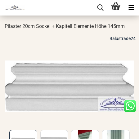
Pi­las­ter 20cm So­ckel + Ka­pi­tell Ele­men­te Höhe 145mm
Balustrade24