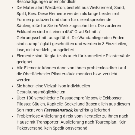
Beschädigungen unempfindlich!
Die Materialart Weißbeton, besteht aus Weißzement, Sand,
Splitt, Kies. Diese Elemente werden als lange Leisten mit
Formen produziert und dann für die entsprechende
Säulengröße für Sie im Werk zugeschnitten. Die vorderen
Eckkanten sind mit einem 454° Grad Schnitt /
Gehrungsschnitt ausgeführt. Die Wandanliegenden Enden
sind stumpf / glatt geschnitten und werden in 3 Einzelteilen,
lose, nicht verklebt, ausgeliefert
Elemente sind für glatte als auch für kannelierte Pilastersäule
geeignet
Alle Elemente können dann von Ihnen problemlos direkt auf
die Oberfläche der Pilastersäule montiert bzw. verklebt
werden.
Sie haben eine Vielzahl von individuellen
Gestaltungsmöglichkeiten!
Über 100 verschiedene Fassadenprofile sowie Eckbossen,
Pilaster, Säulen, Kapitelle, Sockel und Basen allein aus diesem
Sortiment von
Fassadenstuck
, kurzfristig lieferbar!
Problemlose Anlieferung direkt vom Hersteller zu Ihnen nach
Hause mit Transporter! Auslieferung nach Tourenplan. Kein
Paketversand, kein Speditionsversand.