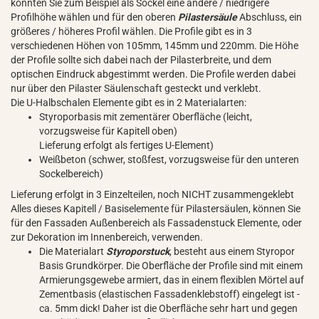
könnten Sie zum Beispiel als Sockel eine andere / niedrigere
Profilhöhe wählen und für den oberen
Pilastersäule
Abschluss, ein
größeres / höheres Profil wählen. Die Profile gibt es in 3
verschiedenen Höhen von 105mm, 145mm und 220mm. Die Höhe
der Profile sollte sich dabei nach der Pilasterbreite, und dem
optischen Eindruck abgestimmt werden. Die Profile werden dabei
nur über den Pilaster Säulenschaft gesteckt und verklebt.
Die U-Halbschalen Elemente gibt es in 2 Materialarten:
Styroporbasis mit zementärer Oberfläche (leicht,
vorzugsweise für Kapitell oben)
Lieferung erfolgt als fertiges U-Element)
Weißbeton (schwer, stoßfest, vorzugsweise für den unteren
Sockelbereich)
Lieferung erfolgt in 3 Einzelteilen, noch NICHT zusammengeklebt
Alles dieses Kapitell / Basiselemente für Pilastersäulen, können Sie
für den Fassaden Außenbereich als Fassadenstuck Elemente, oder
zur Dekoration im Innenbereich, verwenden.
Die Materialart
Styroporstuck
, besteht aus einem Styropor
Basis Grundkörper. Die Oberfläche der Profile sind mit einem
Armierungsgewebe armiert, das in einem flexiblen Mörtel auf
Zementbasis (elastischen Fassadenklebstoff) eingelegt ist -
ca. 5mm dick! Daher ist die Oberfläche sehr hart und gegen