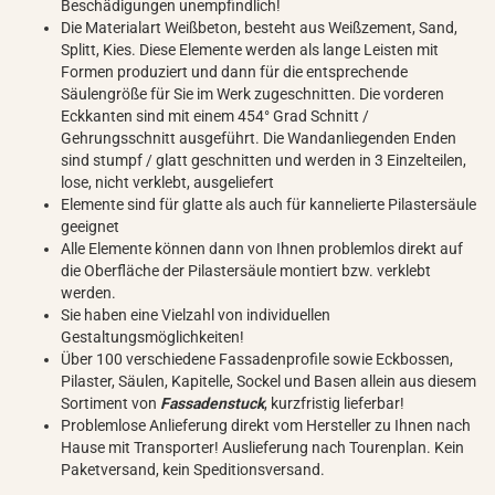
Beschädigungen unempfindlich!
Die Materialart Weißbeton, besteht aus Weißzement, Sand,
Splitt, Kies. Diese Elemente werden als lange Leisten mit
Formen produziert und dann für die entsprechende
Säulengröße für Sie im Werk zugeschnitten. Die vorderen
Eckkanten sind mit einem 454° Grad Schnitt /
Gehrungsschnitt ausgeführt. Die Wandanliegenden Enden
sind stumpf / glatt geschnitten und werden in 3 Einzelteilen,
lose, nicht verklebt, ausgeliefert
Elemente sind für glatte als auch für kannelierte Pilastersäule
geeignet
Alle Elemente können dann von Ihnen problemlos direkt auf
die Oberfläche der Pilastersäule montiert bzw. verklebt
werden.
Sie haben eine Vielzahl von individuellen
Gestaltungsmöglichkeiten!
Über 100 verschiedene Fassadenprofile sowie Eckbossen,
Pilaster, Säulen, Kapitelle, Sockel und Basen allein aus diesem
Sortiment von
Fassadenstuck
, kurzfristig lieferbar!
Problemlose Anlieferung direkt vom Hersteller zu Ihnen nach
Hause mit Transporter! Auslieferung nach Tourenplan. Kein
Paketversand, kein Speditionsversand.