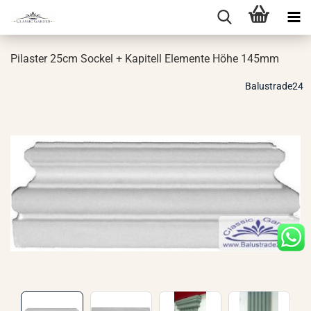
Pi­las­ter 25cm So­ckel + Ka­pi­tell Ele­men­te Höhe 145mm
Balustrade24