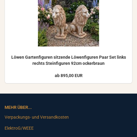
Löwen Gar­ten­fi­gu­ren sit­zen­de Lö­wen­fi­gu­ren Paar Set links
rechts Stein­fi­gu­ren 92cm ocker­braun
ab 895,00 EUR
MEHR ÜBER...
Verpackungs- und Versandkosten
ElektroG/WEEE