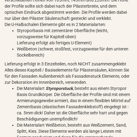
verschiedenen Höhen von 105mm, 145mm und 220mm. Die Höhe
der Profile sollte sich dabei nach der Pilasterbreite, und dem
optischen Eindruck abgestimmt werden. Die Profile werden dabei
nur über den Pilaster Säulenschaft gesteckt und verklebt.
Die U-Halbschalen Elemente gibt es in 2 Materialarten:
Styroporbasis mit zementärer Oberfläche (leicht,
vorzugsweise für Kapitell oben)
Lieferung erfolgt als fertiges U-Element)
Weißbeton (schwer, stoßfest, vorzugsweise für den unteren
Sockelbereich)
Lieferung erfolgt in 3 Einzelteilen, noch NICHT zusammengeklebt
Alles dieses Kapitell / Basiselemente für Pilastersäulen, können Sie
für den Fassaden Außenbereich als Fassadenstuck Elemente, oder
zur Dekoration im Innenbereich, verwenden.
Die Materialart
Styroporstuck
, besteht aus einem Styropor
Basis Grundkörper. Die Oberfläche der Profile sind mit einem
Armierungsgewebe armiert, das in einem flexiblen Mörtel auf
Zementbasis (elastischen Fassadenklebstoff) eingelegt ist -
ca. 5mm dick! Daher ist die Oberfläche sehr hart und gegen
Beschädigungen unempfindlich!
Die Materialart Weißbeton, besteht aus Weißzement, Sand,
Splitt, Kies. Diese Elemente werden als lange Leisten mit