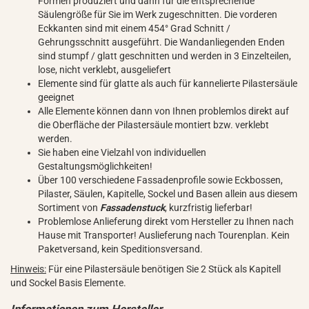
Formen produziert und dann für die entsprechende
Säulengröße für Sie im Werk zugeschnitten. Die vorderen
Eckkanten sind mit einem 454° Grad Schnitt /
Gehrungsschnitt ausgeführt. Die Wandanliegenden Enden
sind stumpf / glatt geschnitten und werden in 3 Einzelteilen,
lose, nicht verklebt, ausgeliefert
Elemente sind für glatte als auch für kannelierte Pilastersäule
geeignet
Alle Elemente können dann von Ihnen problemlos direkt auf
die Oberfläche der Pilastersäule montiert bzw. verklebt
werden.
Sie haben eine Vielzahl von individuellen
Gestaltungsmöglichkeiten!
Über 100 verschiedene Fassadenprofile sowie Eckbossen,
Pilaster, Säulen, Kapitelle, Sockel und Basen allein aus diesem
Sortiment von
Fassadenstuck
, kurzfristig lieferbar!
Problemlose Anlieferung direkt vom Hersteller zu Ihnen nach
Hause mit Transporter! Auslieferung nach Tourenplan. Kein
Paketversand, kein Speditionsversand.
Hinweis:
Für eine Pilastersäule benötigen Sie 2 Stück als Kapitell
und Sockel Basis Elemente.