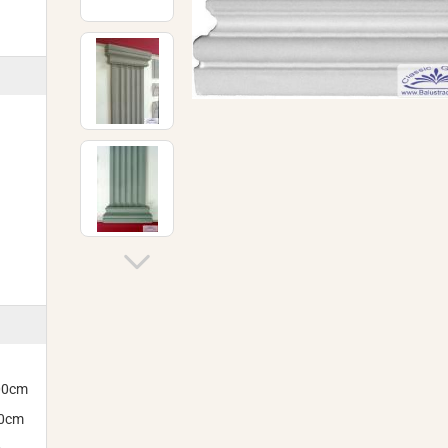
300cm
00cm