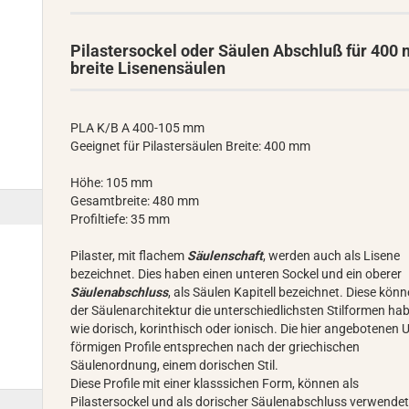
Pilastersockel oder Säulen Abschluß für 400
breite Lisenensäulen
PLA K/B A 400-105 mm
Geeignet für Pilastersäulen Breite: 400 mm
Höhe: 105 mm
Gesamtbreite: 480 mm
Profiltiefe: 35 mm
Pilaster, mit flachem
Säulenschaft
, werden auch als Lisene
bezeichnet. Dies haben einen unteren Sockel und ein oberer
Säulenabschluss
, als Säulen Kapitell bezeichnet. Diese könn
der Säulenarchitektur die unterschiedlichsten Stilformen ha
wie dorisch, korinthisch oder ionisch. Die hier angebotenen U
förmigen Profile entsprechen nach der griechischen
Säulenordnung, einem dorischen Stil.
Diese Profile mit einer klasssichen Form, können als
Pilastersockel und als dorischer Säulenabschluss verwende