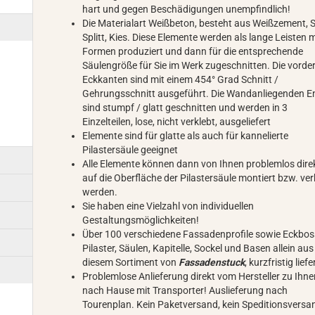
hart und gegen Beschädigungen unempfindlich!
Die Materialart Weißbeton, besteht aus Weißzement, 
Splitt, Kies. Diese Elemente werden als lange Leisten m
Formen produziert und dann für die entsprechende
Säulengröße für Sie im Werk zugeschnitten. Die vorde
Eckkanten sind mit einem 454° Grad Schnitt /
Gehrungsschnitt ausgeführt. Die Wandanliegenden 
sind stumpf / glatt geschnitten und werden in 3
Einzelteilen, lose, nicht verklebt, ausgeliefert
Elemente sind für glatte als auch für kannelierte
Pilastersäule geeignet
Alle Elemente können dann von Ihnen problemlos dire
auf die Oberfläche der Pilastersäule montiert bzw. ver
werden.
Sie haben eine Vielzahl von individuellen
Gestaltungsmöglichkeiten!
Über 100 verschiedene Fassadenprofile sowie Eckbos
Pilaster, Säulen, Kapitelle, Sockel und Basen allein aus
diesem Sortiment von
Fassadenstuck
, kurzfristig lief
Problemlose Anlieferung direkt vom Hersteller zu Ihn
nach Hause mit Transporter! Auslieferung nach
Tourenplan. Kein Paketversand, kein Speditionsvers