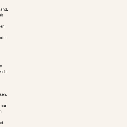
Sand,
it
ren
Enden
kt
klebt
sen,
erbar!
en
and.