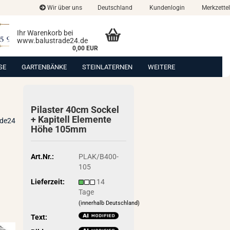
Wir über uns
Deutschland
Kundenlogin
Merkzettel
Ihr Warenkorb bei
www.balustrade24.de
0,00 EUR
SE
GARTENBÄNKE
STEINLATERNEN
WEITERE
Pi­las­ter 40cm So­ckel
+ Ka­pi­tell Ele­men­te
ade24
Höhe 105mm
Art.Nr.:
PLAK/B400-
105
Lieferzeit:
14
Tage
(innerhalb Deutschland)
Text: