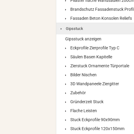
Pilaster flache Wandsäulen 200c
Brandschutz Fassadenstuck Profi
Fassaden Beton Konsolen Reliefs
Gipsstuck
Gipsstuck anzeigen
Eckprofile Zierprofile Typ C
Säulen Basen Kapitelle
Zierstuck Ornamente Türportale
Bilder Nischen
3D Wandpaneele Ziergitter
Zubehör
Gründerzeit Stuck
Flache Leisten
Stuck Eckprofile 90x90mm
Stuck Eckprofile 120x150mm