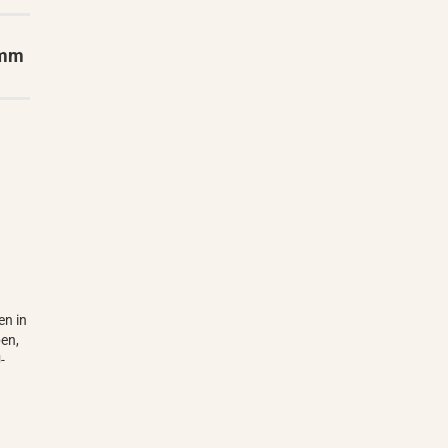
 mm
en in
ben,
-
t