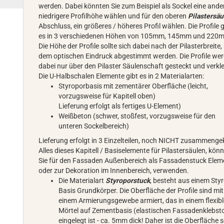
werden. Dabei könnten Sie zum Beispiel als Sockel eine ande
niedrigere Profilhöhe wählen und für den oberen
Pilastersäu
Abschluss, ein größeres / höheres Profil wählen. Die Profile g
es in 3 verschiedenen Höhen von 105mm, 145mm und 220
Die Höhe der Profile sollte sich dabei nach der Pilasterbreite,
dem optischen Eindruck abgestimmt werden. Die Profile we
dabei nur über den Pilaster Säulenschaft gesteckt und verkle
Die U-Halbschalen Elemente gibt es in 2 Materialarten:
Styroporbasis mit zementärer Oberfläche (leicht,
vorzugsweise für Kapitell oben)
Lieferung erfolgt als fertiges U-Element)
Weißbeton (schwer, stoßfest, vorzugsweise für den
unteren Sockelbereich)
Lieferung erfolgt in 3 Einzelteilen, noch NICHT zusammenge
Alles dieses Kapitell / Basiselemente für Pilastersäulen, kön
Sie für den Fassaden Außenbereich als Fassadenstuck Elem
oder zur Dekoration im Innenbereich, verwenden.
Die Materialart
Styroporstuck
, besteht aus einem Sty
Basis Grundkörper. Die Oberfläche der Profile sind mit
einem Armierungsgewebe armiert, das in einem flexib
Mörtel auf Zementbasis (elastischen Fassadenklebsto
eingelegt ist - ca. 5mm dick! Daher ist die Oberfläche 