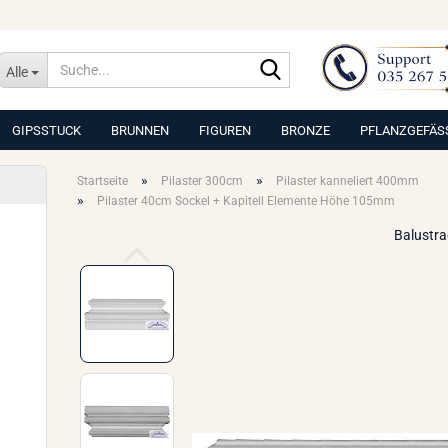
Suche...
Alle
GIPSSTUCK
BRUNNEN
FIGUREN
BRONZE
PFLANZGEFÄS
»
»
Startseite
Pilaster 300cm
Pilaster kanneliert 400mm
»
Pilaster 40cm Sockel + Kapitell Elemente Höhe 105mm
Balustr