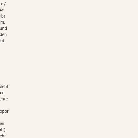
re /
le
ibt
mm.
 und
rden
bt.
klebt
nen
ente,
ropor
len
ff)
sehr