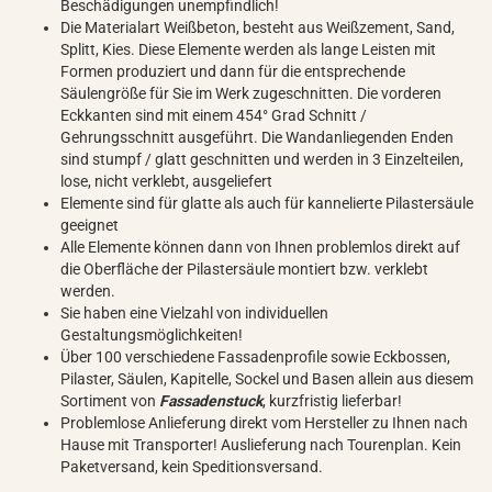
Beschädigungen unempfindlich!
Die Materialart Weißbeton, besteht aus Weißzement, Sand,
Splitt, Kies. Diese Elemente werden als lange Leisten mit
Formen produziert und dann für die entsprechende
Säulengröße für Sie im Werk zugeschnitten. Die vorderen
Eckkanten sind mit einem 454° Grad Schnitt /
Gehrungsschnitt ausgeführt. Die Wandanliegenden Enden
sind stumpf / glatt geschnitten und werden in 3 Einzelteilen,
lose, nicht verklebt, ausgeliefert
Elemente sind für glatte als auch für kannelierte Pilastersäule
geeignet
Alle Elemente können dann von Ihnen problemlos direkt auf
die Oberfläche der Pilastersäule montiert bzw. verklebt
werden.
Sie haben eine Vielzahl von individuellen
Gestaltungsmöglichkeiten!
Über 100 verschiedene Fassadenprofile sowie Eckbossen,
Pilaster, Säulen, Kapitelle, Sockel und Basen allein aus diesem
Sortiment von
Fassadenstuck
, kurzfristig lieferbar!
Problemlose Anlieferung direkt vom Hersteller zu Ihnen nach
Hause mit Transporter! Auslieferung nach Tourenplan. Kein
Paketversand, kein Speditionsversand.