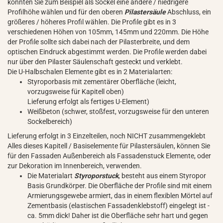
könnten Sie zum Beispiel als Sockel eine andere / niedrigere
Profilhöhe wählen und für den oberen
Pilastersäule
Abschluss, ein
größeres / höheres Profil wählen. Die Profile gibt es in 3
verschiedenen Höhen von 105mm, 145mm und 220mm. Die Höhe
der Profile sollte sich dabei nach der Pilasterbreite, und dem
optischen Eindruck abgestimmt werden. Die Profile werden dabei
nur über den Pilaster Säulenschaft gesteckt und verklebt.
Die U-Halbschalen Elemente gibt es in 2 Materialarten:
Styroporbasis mit zementärer Oberfläche (leicht,
vorzugsweise für Kapitell oben)
Lieferung erfolgt als fertiges U-Element)
Weißbeton (schwer, stoßfest, vorzugsweise für den unteren
Sockelbereich)
Lieferung erfolgt in 3 Einzelteilen, noch NICHT zusammengeklebt
Alles dieses Kapitell / Basiselemente für Pilastersäulen, können Sie
für den Fassaden Außenbereich als Fassadenstuck Elemente, oder
zur Dekoration im Innenbereich, verwenden.
Die Materialart
Styroporstuck
, besteht aus einem Styropor
Basis Grundkörper. Die Oberfläche der Profile sind mit einem
Armierungsgewebe armiert, das in einem flexiblen Mörtel auf
Zementbasis (elastischen Fassadenklebstoff) eingelegt ist -
ca. 5mm dick! Daher ist die Oberfläche sehr hart und gegen