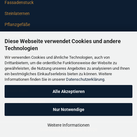
Fassadenstuck
Steinlaternen
Pflanzgefäße
Betonsäulen
Diese Webseite verwendet Cookies und andere
Gartenbänke
Technologien
Wir verwenden Cookies und ähnliche Technologien, auch von
Pfeiler
Drittanbietern, um die ordentliche Funktionsweise der Website zu
gewährleisten, die Nutzung unseres Angebotes zu analysieren und Ihnen
Gartenbrunnen
ein bestmögliches Einkaufserlebnis bieten zu können. Weitere
Informationen finden Sie in unserer
Datenschutzerklärung
.
Gartenfiguren
Balustraden
Alle Akzeptieren
Säulen Verkleidungen
Nur Notwendige
Weitere Informationen
Onlineshop
by Gambio © 2026