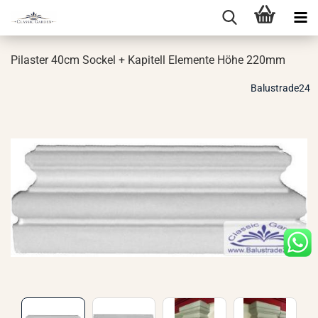
Pi­las­ter 40cm So­ckel + Ka­pi­tell Ele­men­te Höhe 220mm
Balustrade24