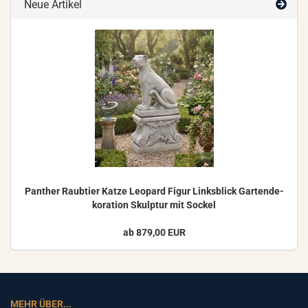
Neue Artikel
Pan­ther Raub­tier Katze Leo­pard Figur Links­blick Gar­ten­de­
ko­ra­ti­on Skulp­tur mit So­ckel
ab 879,00 EUR
MEHR ÜBER...