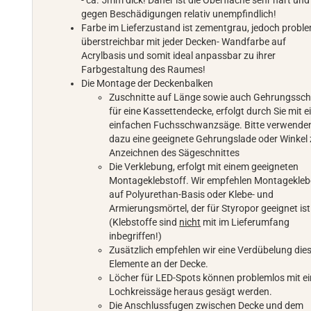
- ca. 5mm dick! Daher ist die Oberfläche sehr hart und
gegen Beschädigungen relativ unempfindlich!
Farbe im Lieferzustand ist zementgrau, jedoch probl
überstreichbar mit jeder Decken- Wandfarbe auf
Acrylbasis und somit ideal anpassbar zu ihrer
Farbgestaltung des Raumes!
Die Montage der Deckenbalken
Zuschnitte auf Länge sowie auch Gehrungssch
für eine Kassettendecke, erfolgt durch Sie mit e
einfachen Fuchsschwanzsäge. Bitte verwenden
dazu eine geeignete Gehrungslade oder Winkel
Anzeichnen des Sägeschnittes
Die Verklebung, erfolgt mit einem geeigneten
Montageklebstoff. Wir empfehlen Montagekleb
auf Polyurethan-Basis oder Klebe- und
Armierungsmörtel, der für Styropor geeignet ist
(Klebstoffe sind
nicht
mit im Lieferumfang
inbegriffen!)
Zusätzlich empfehlen wir eine Verdübelung die
Elemente an der Decke.
Löcher für LED-Spots können problemlos mit ei
Lochkreissäge heraus gesägt werden.
Die Anschlussfugen zwischen Decke und dem