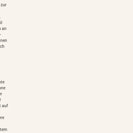
 zur
.
il
n an
-
nnen
uch
nte
hne
er
!
t auf
ere
htem