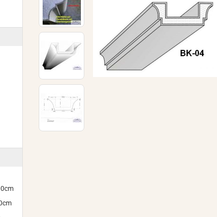
300cm
00cm