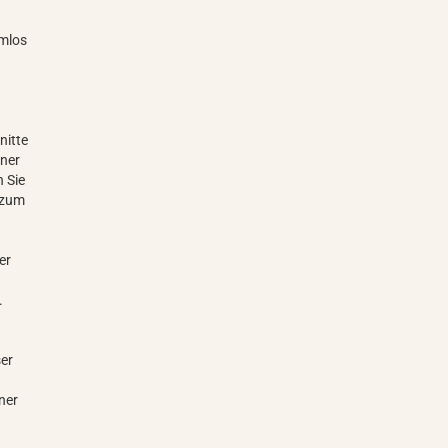
emlos
nitte
iner
 Sie
 zum
er
.
ser
ner