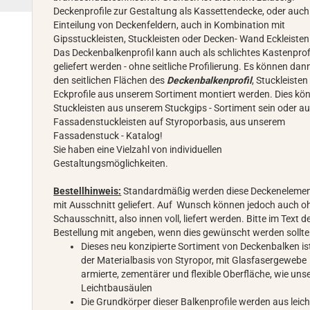
Deckenprofile zur Gestaltung als Kassettendecke, oder auch
Einteilung von Deckenfeldern, auch in Kombination mit
Gipsstuckleisten, Stuckleisten oder Decken- Wand Eckleisten
Das Deckenbalkenprofil kann auch als schlichtes Kastenprof
geliefert werden - ohne seitliche Profilierung. Es können dan
den seitlichen Flächen des
Deckenbalkenprofil
, Stuckleisten 
Eckprofile aus unserem Sortiment montiert werden. Dies kö
Stuckleisten aus unserem Stuckgips - Sortiment sein oder a
Fassadenstuckleisten auf Styroporbasis, aus unserem
Fassadenstuck - Katalog!
Sie haben eine Vielzahl von individuellen
Gestaltungsmöglichkeiten.
Bestellhinweis:
Standardmäßig werden diese Deckeneleme
mit Ausschnitt geliefert. Auf Wunsch können jedoch auch o
Schausschnitt, also innen voll, liefert werden. Bitte im Text d
Bestellung mit angeben, wenn dies gewünscht werden sollte
Dieses neu konzipierte Sortiment von Deckenbalken is
der Materialbasis von Styropor, mit Glasfasergewebe
armierte, zementärer und flexible Oberfläche, wie uns
Leichtbausäulen
Die Grundkörper dieser Balkenprofile werden aus leic