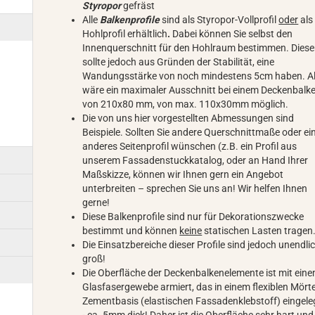
Styropor
gefräst
Alle
Balkenprofile
sind als Styropor-Vollprofil
oder
als
Hohlprofil erhältlich
.
Dabei können Sie selbst den
Innenquerschnitt für den Hohlraum bestimmen. Diese
sollte jedoch aus Gründen der Stabilität, eine
Wandungsstärke von noch mindestens 5cm haben. A
wäre ein maximaler Ausschnitt bei einem Deckenbalk
von 210x80 mm, von max. 110x30mm möglich.
Die von uns hier vorgestellten Abmessungen sind
Beispiele. Sollten Sie andere Querschnittmaße oder ei
anderes Seitenprofil wünschen (z.B. ein Profil aus
unserem Fassadenstuckkatalog, oder an Hand Ihrer
Maßskizze, können wir Ihnen gern ein Angebot
unterbreiten – sprechen Sie uns an! Wir helfen Ihnen
gerne!
Diese Balkenprofile sind nur für Dekorationszwecke
bestimmt und können
keine
statischen Lasten tragen
Die Einsatzbereiche dieser Profile sind jedoch unendli
groß!
Die Oberfläche der Deckenbalkenelemente ist mit ein
Glasfasergewebe armiert, das in einem flexiblen Mörte
Zementbasis (elastischen Fassadenklebstoff) eingeleg