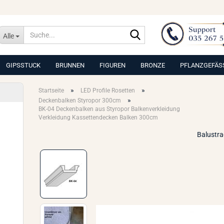
Suche...
Alle
GIPSSTUCK
BRUNNEN
FIGUREN
BRONZE
PFLANZGEFÄS
»
»
Startseite
LED Profile Rosetten
»
Deckenbalken Styropor 300cm
BK-04 Deckenbalken aus Styropor Balkenverkleidung
Verkleidung Kassettendecken Balken 300cm
Balustr