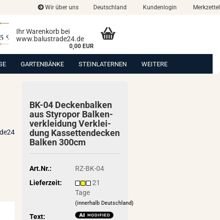
Wir über uns
Deutschland
Kundenlogin
Merkzettel
Ihr Warenkorb bei
www.balustrade24.de
0,00 EUR
SE
GARTENBÄNKE
STEINLATERNEN
WEITERE
BK-04 De­cken­bal­ken
aus Sty­ro­por Bal­ken­
ver­klei­dung Ver­klei­
dung Kas­set­ten­de­cken
ade24
Bal­ken 300cm
Art.Nr.:
RZ-BK-04
Lieferzeit:
21
Tage
(innerhalb Deutschland)
Text: