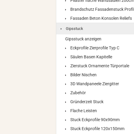
Pilaster flache Wandsäulen 200c
Brandschutz Fassadenstuck Profi
Fassaden Beton Konsolen Reliefs
Gipsstuck
Gipsstuck anzeigen
Eckprofile Zierprofile Typ C
Säulen Basen Kapitelle
Zierstuck Ornamente Türportale
Bilder Nischen
3D Wandpaneele Ziergitter
Zubehör
Gründerzeit Stuck
Flache Leisten
Stuck Eckprofile 90x90mm
Stuck Eckprofile 120x150mm