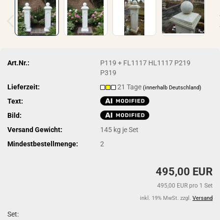
Art.Nr.:
P119 + FL1117 HL1117 P219
P319
Lieferzeit:
21 Tage
(innerhalb Deutschland)
Text:
Bild:
Versand Gewicht:
145
kg je Set
Mindestbestellmenge:
2
495,00 EUR
495,00 EUR pro 1 Set
inkl. 19% MwSt. zzgl.
Versand
Set: