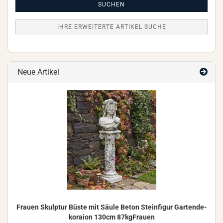
Suche
SUCHEN
IHRE ERWEITERTE ARTIKEL SUCHE
Neue Artikel
Frau­en Skulp­tur Büste mit Säule Beton Stein­fi­gur Gar­ten­de­
ko­rai­on 130cm 87kgFrauen