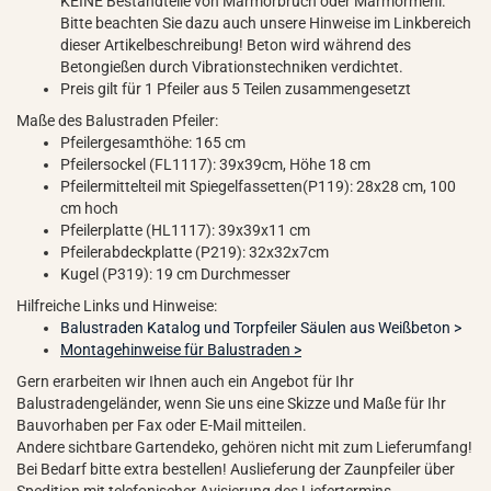
KEINE Bestandteile von Marmorbruch oder Marmormehl.
Bitte beachten Sie dazu auch unsere Hinweise im Linkbereich
dieser Artikelbeschreibung! Beton wird während des
Betongießen durch Vibrationstechniken verdichtet.
Preis gilt für 1 Pfeiler aus 5 Teilen zusammengesetzt
Maße des Balustraden Pfeiler:
Pfeilergesamthöhe: 165 cm
Pfeilersockel (FL1117): 39x39cm, Höhe 18 cm
Pfeilermittelteil mit Spiegelfassetten(P119): 28x28 cm, 100
cm hoch
Pfeilerplatte (HL1117): 39x39x11 cm
Pfeilerabdeckplatte (P219): 32x32x7cm
Kugel (P319): 19 cm Durchmesser
Hilfreiche Links und Hinweise:
Balustraden Katalog und Torpfeiler Säulen aus Weißbeton >
Montagehinweise für Balustraden >
Gern erarbeiten wir Ihnen auch ein Angebot für Ihr
Balustradengeländer, wenn Sie uns eine Skizze und Maße für Ihr
Bauvorhaben per Fax oder E-Mail mitteilen.
Andere sichtbare Gartendeko, gehören nicht mit zum Lieferumfang!
Bei Bedarf bitte extra bestellen! Auslieferung der Zaunpfeiler über