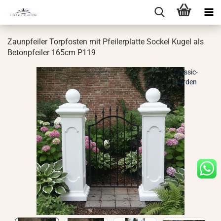
Zaun­pfei­ler Tor­pfos­ten mit Pfei­ler­plat­te So­ckel Kugel als
Be­ton­pfei­ler 165cm P119
Classic-
Garden