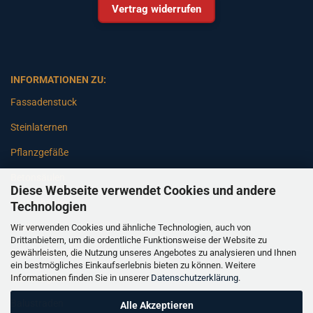
Vertrag widerrufen
INFORMATIONEN ZU:
Fassadenstuck
Steinlaternen
Pflanzgefäße
Betonsäulen
Diese Webseite verwendet Cookies und andere
Gartenbänke
Technologien
Wir verwenden Cookies und ähnliche Technologien, auch von
Pfeiler
Drittanbietern, um die ordentliche Funktionsweise der Website zu
gewährleisten, die Nutzung unseres Angebotes zu analysieren und Ihnen
Gartenbrunnen
ein bestmögliches Einkaufserlebnis bieten zu können. Weitere
Informationen finden Sie in unserer
Datenschutzerklärung
.
Gartenfiguren
Balustraden
Alle Akzeptieren