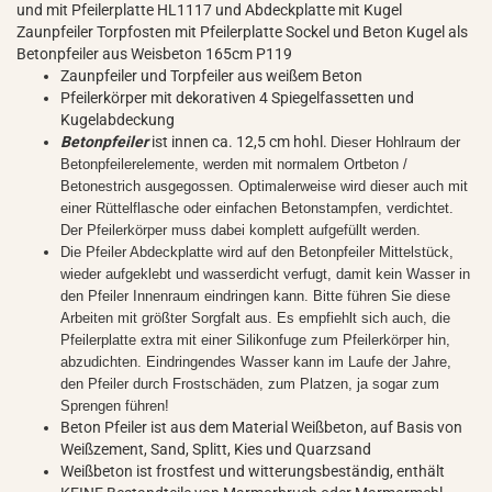
und mit Pfeilerplatte HL1117 und Abdeckplatte mit Kugel
Zaunpfeiler Torpfosten mit Pfeilerplatte Sockel und Beton Kugel als
Betonpfeiler aus Weisbeton 165cm P119
Zaunpfeiler und Torpfeiler aus weißem Beton
Pfeilerkörper mit dekorativen 4 Spiegelfassetten und
Kugelabdeckung
Betonpfeiler
ist innen ca. 12,5 cm hohl.
Dieser Hohlraum der
Betonpfeilerelemente, werden mit normalem Ortbeton /
Betonestrich ausgegossen. Optimalerweise wird dieser auch mit
einer Rüttelflasche oder einfachen Betonstampfen, verdichtet.
Der Pfeilerkörper muss dabei komplett aufgefüllt werden.
Die Pfeiler Abdeckplatte wird auf den Betonpfeiler Mittelstück,
wieder aufgeklebt und wasserdicht verfugt, damit kein Wasser in
den Pfeiler Innenraum eindringen kann. Bitte führen Sie diese
Arbeiten mit größter Sorgfalt aus. Es empfiehlt sich auch, die
Pfeilerplatte extra mit einer Silikonfuge zum Pfeilerkörper hin,
abzudichten. Eindringendes Wasser kann im Laufe der Jahre,
den Pfeiler durch Frostschäden, zum Platzen, ja sogar zum
Sprengen führen!
Beton Pfeiler ist aus dem Material Weißbeton, auf Basis von
Weißzement, Sand, Splitt, Kies und Quarzsand
Weißbeton ist frostfest und witterungsbeständig, enthält