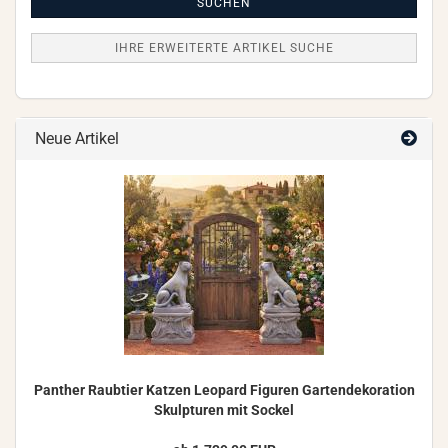
Suche
SUCHEN
IHRE ERWEITERTE ARTIKEL SUCHE
Neue Artikel
Pan­ther Raub­tier Kat­zen Leo­pard Fi­gu­ren Gar­ten­de­ko­ra­ti­on
Skulp­tu­ren mit So­ckel