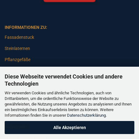
INFORMATIONEN ZU:
Fassadenstuck
Steinlaternen
Pflanzgefäße
Betonsäulen
Diese Webseite verwendet Cookies und andere
Gartenbänke
Technologien
Wir verwenden Cookies und ähnliche Technologien, auch von
Pfeiler
Drittanbietern, um die ordentliche Funktionsweise der Website zu
gewährleisten, die Nutzung unseres Angebotes zu analysieren und Ihnen
Gartenbrunnen
ein bestmögliches Einkaufserlebnis bieten zu können. Weitere
Informationen finden Sie in unserer
Datenschutzerklärung
.
Gartenfiguren
Balustraden
Alle Akzeptieren
Säulen Verkleidungen