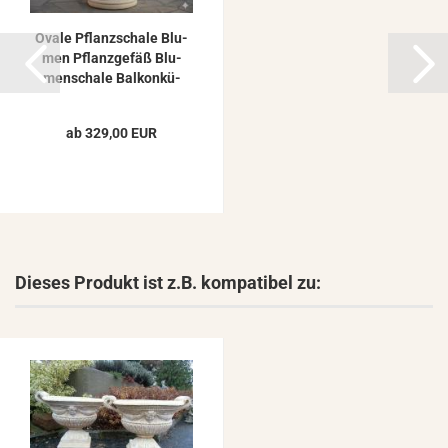
Ovale Pflanz­scha­le Blu­
men Pflanz­ge­fäß Blu­
men­scha­le Bal­kon­kü­
bel...
ab 329,00 EUR
Dieses Produkt ist z.B. kompatibel zu: