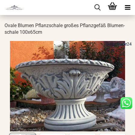
Ovale Blu­men Pflanz­scha­le gro­ßes Pflanz­ge­fäß Blu­men­
scha­le 100x65cm
Balustrade24
Stor