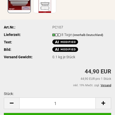
Art.Nr.:
PC107
Lieferzeit:
8 Tage
(innerhalb Deutschland)
Text:
Bild:
Versand Gewicht:
0.1
kg je Stück
44,90 EUR
44,90 EUR pro 1 Stück
inkl. 19% MwSt. zzgl.
Versand
Stück:
Stück