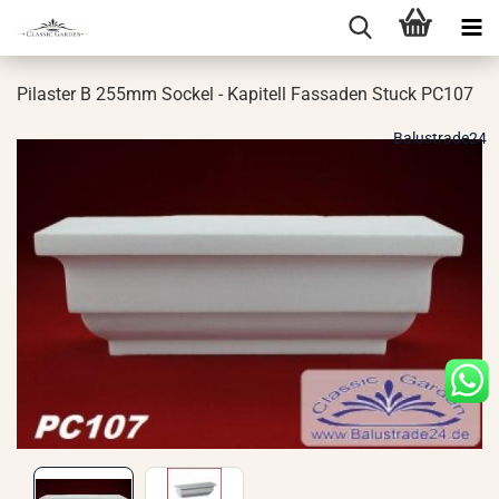
Pi­las­ter B 255mm So­ckel - Ka­pi­tell Fas­sa­den Stuck PC107
Balustrade24