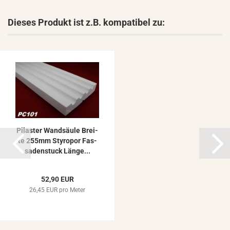
Dieses Produkt ist z.B. kompatibel zu:
Pi­las­ter Wand­säu­le Brei­
te 255mm Sty­ro­por Fas­
sa­den­stuck Länge...
52,90 EUR
26,45 EUR pro Meter