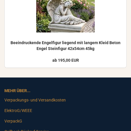
Be­ein­dru­cken­de En­gel­fi­gur lie­gend mit lan­gem Kleid Beton
Engel Stein­fi­gur 42x54cm 45kg
ab 195,00 EUR
MEHR ÜBER...
Verpackungs- und Versandkosten
ElektroG/WEEE
VerpackG