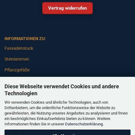
Vertrag widerrufen
INFORMATIONEN ZU:
Fassadenstuck
Steinlaternen
Pflanzgefäße
Betonsäulen
Diese Webseite verwendet Cookies und andere
Gartenbänke
Technologien
Wir verwenden Cookies und ähnliche Technologien, auch von
Pfeiler
Drittanbietern, um die ordentliche Funktionsweise der Website zu
gewährleisten, die Nutzung unseres Angebotes zu analysieren und Ihnen
Gartenbrunnen
ein bestmögliches Einkaufserlebnis bieten zu können. Weitere
Informationen finden Sie in unserer
Datenschutzerklärung
.
Gartenfiguren
Balustraden