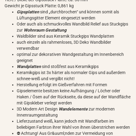
Gewicht je Gipsstuck Platte: 0,861 kg
Gipsplatten
sind „durchbrochen“ und können somit als
Lüftungsgitter Element eingesetzt werden
Oder auch als schmuckvolles Wandbild Relief aus Stuckgips
zur
Wohnraum Gestaltung
Waldbilder sind aus Keramik Stuckgips Wandplatten
auch einzeln als rahmenloses, 3D Deko Wandbilder
verwendbar
optimal zur dekorativen Wandgestaltung im Innenbereich
geeignet
Wandplatten
sind stoßfest aus Keramikgips
Keramikgips ist 3x härter als normaler Gips und außerdem
schnee-weiß und vergilbt nicht!
Herstellung erfolgt im Gießverfahren mit Formen
Gipselemente besitzen keine Aufhängung / Löcher oder
Haken / Ösen auf der Rückseite, da diese auf der Wandfläche
mit Gipskleber verlegt werden
3D Modern Art Design
Wandelemente
zur modernen
Innenraumgestaltung
Lieferzustand weiß, kann jedoch mit Wandfarben im
beliebigen Farbton ihrer Wahl von ihnen überstrichen werden
⛔ Achtung! Aus Gr&uuml;nden zur Vermeidung von