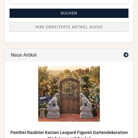
erweiterte
Artikel
Suche
SUCHEN
IHRE ERWEITERTE ARTIKEL SUCHE
Neue Artikel
Pan­ther Raub­tier Kat­zen Leo­pard Fi­gu­ren Gar­ten­de­ko­ra­ti­on