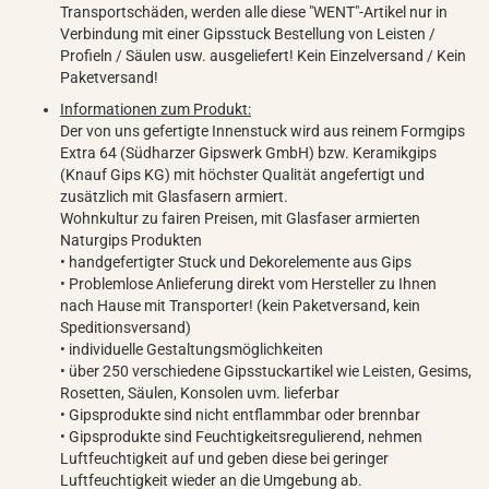
Transportschäden, werden alle diese "WENT"-Artikel nur in
Verbindung mit einer Gipsstuck Bestellung von Leisten /
Profieln / Säulen usw. ausgeliefert! Kein Einzelversand / Kein
Paketversand!
Informationen zum Produkt:
Der von uns gefertigte Innenstuck wird aus reinem Formgips
Extra 64 (Südharzer Gipswerk GmbH) bzw. Keramikgips
(Knauf Gips KG) mit höchster Qualität angefertigt und
zusätzlich mit Glasfasern armiert.
Wohnkultur zu fairen Preisen, mit Glasfaser armierten
Naturgips Produkten
• handgefertigter Stuck und Dekorelemente aus Gips
• Problemlose Anlieferung direkt vom Hersteller zu Ihnen
nach Hause mit Transporter! (kein Paketversand, kein
Speditionsversand)
• individuelle Gestaltungsmöglichkeiten
• über 250 verschiedene Gipsstuckartikel wie Leisten, Gesims,
Rosetten, Säulen, Konsolen uvm. lieferbar
• Gipsprodukte sind nicht entflammbar oder brennbar
• Gipsprodukte sind Feuchtigkeitsregulierend, nehmen
Luftfeuchtigkeit auf und geben diese bei geringer
Luftfeuchtigkeit wieder an die Umgebung ab.