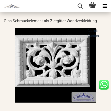
Gips Schmuck­ele­ment als Zi­er­git­ter Wand­ver­klei­dung
Classic-
Garden