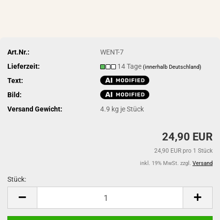
Art.Nr.:
WENT-7
Lieferzeit:
14 Tage
(innerhalb Deutschland)
Text:
Bild:
Versand Gewicht:
4.9
kg je Stück
24,90 EUR
24,90 EUR pro 1 Stück
inkl. 19% MwSt. zzgl.
Versand
Stück:
Stück