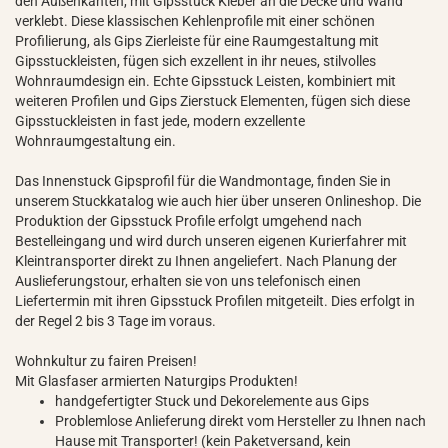
den Außenkanten, mit Gipsstuck Kleber an die Decke und Wand
verklebt. Diese klassischen Kehlenprofile mit einer schönen
Profilierung, als Gips Zierleiste für eine Raumgestaltung mit
Gipsstuckleisten, fügen sich exzellent in ihr neues, stilvolles
Wohnraumdesign ein. Echte Gipsstuck Leisten, kombiniert mit
weiteren Profilen und Gips Zierstuck Elementen, fügen sich diese
Gipsstuckleisten in fast jede, modern exzellente
Wohnraumgestaltung ein.
Das Innenstuck Gipsprofil für die Wandmontage, finden Sie in
unserem Stuckkatalog wie auch hier über unseren Onlineshop. Die
Produktion der Gipsstuck Profile erfolgt umgehend nach
Bestelleingang und wird durch unseren eigenen Kurierfahrer mit
Kleintransporter direkt zu Ihnen angeliefert. Nach Planung der
Auslieferungstour, erhalten sie von uns telefonisch einen
Liefertermin mit ihren Gipsstuck Profilen mitgeteilt. Dies erfolgt in
der Regel 2 bis 3 Tage im voraus.
Wohnkultur zu fairen Preisen!
Mit Glasfaser armierten Naturgips Produkten!
handgefertigter Stuck und Dekorelemente aus Gips
Problemlose Anlieferung direkt vom Hersteller zu Ihnen nach
Hause mit Transporter! (kein Paketversand, kein