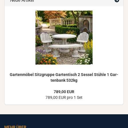
Neue Artikel
Gar­ten­mö­bel Sitz­grup­pe Gar­ten­tisch 2 Ses­sel Stüh­le 1 Gar­
ten­bank 532kg
789,00 EUR
789,00 EUR pro 1 Set
MEHR ÜBER...