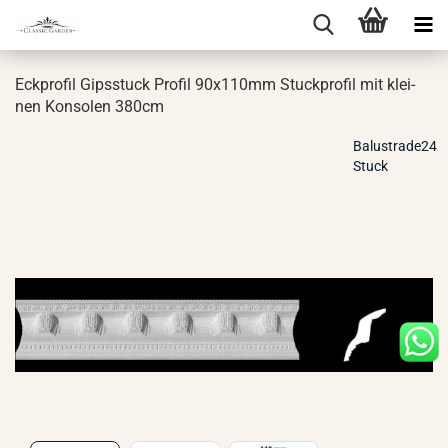
Eck­pro­fil Gips­stuck Pro­fil 90x110mm Stuck­pro­fil mit klei­
nen Kon­so­len 380cm
Balustrade24
Stuck