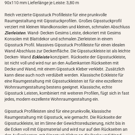
90x110 mm Lieferlänge je Leiste: 3,80 m
Reich verzierte Gipsstuck Profilleiste für eine prunkvolle
Raumgestaltung mit Gipsstuckprofilen. Großes Gipsstuckprofil
verziert mit kleinen Wandkonsolen und kleinen, schmalen Abschluss
Zierleisten
. Wand- Decken Gesims Leiste, dekoriert mit Gesims
Konsolen mit Blattdekor und schmalen Zierleisten in einem
Gipsstuck Profil. Massives Gipsstuck Profilleiste für einen idealen
Wand Abschluss zur Deckenfläche. Die Gipsstuckleiste ist als leichte
Decken- Wand
Eckleiste
konzipiert. Rückseite der Gipsstuckleiste,
ist nicht voll und wird nur an den Außenkanten Rückseiten mit
Decke und Wand, mit einem Gipsstuck Kleber verklebt. Zusätzlich
kann diese auch noch verdübelt werden. Klassische Eckleiste für
eine Raumgestaltung mit Gipsstuckleisten ist für eine exzellente
Wohnraumgestaltung bestens geeignet. Klassische, echte
Gipsstuck Leisten, kombiniert mit weiteren Profilen, fügt sich in fast
jedes, modern exzellente Wohnraumgestaltung ein.
Gipsstuck Profilleisten sind für eine prunkvolle, klassische
Raumgestaltung mit Gipsstuck, wie gemacht. Die Rückseite der
Gipsstuckleiste, ist im Sinne der Gewichtsreduzierung, nicht bis in
die Ecken voll mit Gipsmaterial und wird nur auf den Rückseiten an