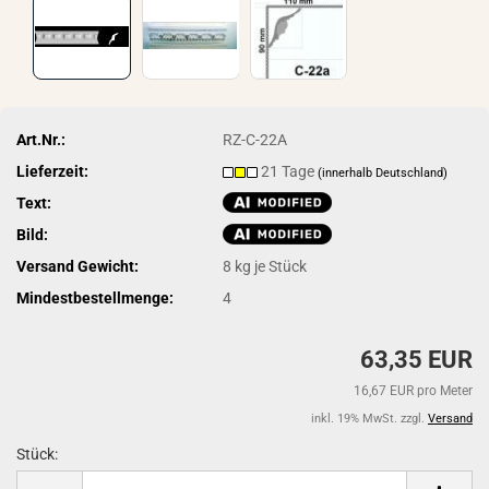
Art.Nr.:
RZ-C-22A
Lieferzeit:
21 Tage
(innerhalb Deutschland)
Text:
Bild:
Versand Gewicht:
8
kg je Stück
Mindestbestellmenge:
4
63,35 EUR
16,67 EUR pro Meter
inkl. 19% MwSt. zzgl.
Versand
Stück:
Stück