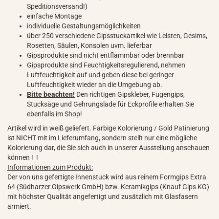
Speditionsversand!)
einfache Montage
individuelle Gestaltungsmöglichkeiten
über 250 verschiedene Gipsstuckartikel wie Leisten, Gesims,
Rosetten, Säulen, Konsolen uvm. lieferbar
Gipsprodukte sind nicht entflammbar oder brennbar
Gipsprodukte sind Feuchtigkeitsregulierend, nehmen
Luftfeuchtigkeit auf und geben diese bei geringer
Luftfeuchtigkeit wieder an die Umgebung ab.
Bitte beachten!
Den richtigen Gipskleber, Fugengips,
Stucksäge und Gehrungslade für Eckprofile erhalten Sie
ebenfalls im Shop!
Artikel wird in weiß geliefert. Farbige Kolorierung / Gold Patinierung
ist NICHT mit im Lieferumfang, sondern stellt nur eine mögliche
Kolorierung dar, die Sie sich auch in unserer Ausstellung anschauen
können ! !
Informationen zum Produkt:
Der von uns gefertigte Innenstuck wird aus reinem Formgips Extra
64 (Südharzer Gipswerk GmbH) bzw. Keramikgips (Knauf Gips KG)
mit höchster Qualität angefertigt und zusätzlich mit Glasfasern
armiert.