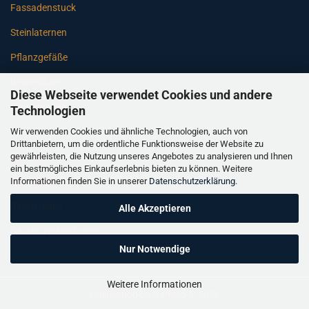
Fassadenstuck
Steinlaternen
Pflanzgefäße
Betonsäulen
Diese Webseite verwendet Cookies und andere
Gartenbänke
Technologien
Wir verwenden Cookies und ähnliche Technologien, auch von
Pfeiler
Drittanbietern, um die ordentliche Funktionsweise der Website zu
gewährleisten, die Nutzung unseres Angebotes zu analysieren und Ihnen
Gartenbrunnen
ein bestmögliches Einkaufserlebnis bieten zu können. Weitere
Informationen finden Sie in unserer
Datenschutzerklärung
.
Gartenfiguren
Balustraden
Alle Akzeptieren
Säulen Verkleidungen
Nur Notwendige
Weitere Informationen
Onlineshop
by Gambio © 2026