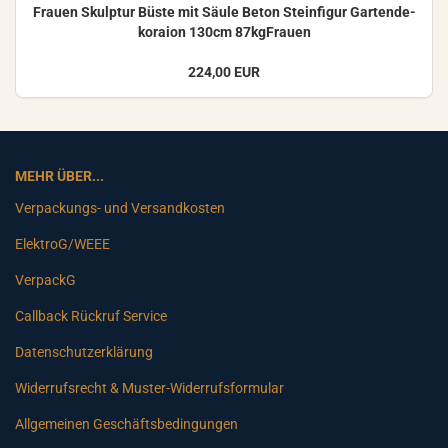
Frau­en Skulp­tur Büste mit Säule Beton Stein­fi­gur Gar­ten­de­
ko­rai­on 130cm 87kgFrauen
224,00 EUR
MEHR ÜBER...
Verpackungs- und Versandkosten
ElektroG/WEEE
VerpackG
Callback Rückruf Service
Datenschutzerklärung
Widerrufsrecht & Muster-Widerrufsformular
Allgemeinen Geschäftsbedingungen