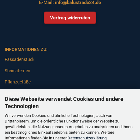
E-Mail:
info@balustrade24.de
Vertrag widerrufen
INFORMATIONEN ZU:
Fassadenstuck
Steinlaternen
Pflanzgefäße
Betonsäulen
Diese Webseite verwendet Cookies und andere
Gartenbänke
Technologien
Wir verwenden Cookies und ähnliche Technologien, auch von
Pfeiler
Drittanbietern, um die ordentliche Funktionsweise der Website zu
gewährleisten, die Nutzung unseres Angebotes zu analysieren und Ihnen
Gartenbrunnen
ein bestmögliches Einkaufserlebnis bieten zu können. Weitere
Informationen finden Sie in unserer
Datenschutzerklärung
.
Gartenfiguren