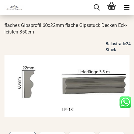
fla­ches Gip­s­pro­fil 60x22mm fla­che Gips­stuck De­cken Eck­
leis­ten 350cm
Balustrade24
Stuck