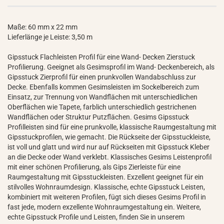
Maße: 60 mm x 22 mm
Lieferlänge je Leiste: 3,50 m
Gipsstuck Flachleisten Profil für eine Wand- Decken Zierstuck
Profilierung. Geeignet als Gesimsprofil im Wand- Deckenbereich, als
Gipsstuck Zierprofil für einen prunkvollen Wandabschluss zur
Decke. Ebenfalls kommen Gesimsleisten im Sockelbereich zum
Einsatz, zur Trennung von Wandflächen mit unterschiedlichen
Oberflächen wie Tapete, farblich unterschiedlich gestrichenen
Wandflächen oder Struktur Putzflächen. Gesims Gipsstuck
Profilleisten sind für eine prunkvolle, klassische Raumgestaltung mit
Gipsstuckprofilen, wie gemacht. Die Rückseite der Gipsstuckleiste,
ist voll und glatt und wird nur auf Rückseiten mit Gipsstuck Kleber
an die Decke oder Wand verklebt. Klassisches Gesims Leistenprofil
mit einer schönen Profilierung, als Gips Zierleiste für eine
Raumgestaltung mit Gipsstuckleisten. Exzellent geeignet für ein
stilvolles Wohnraumdesign. Klassische, echte Gipsstuck Leisten,
kombiniert mit weiteren Profilen, fügt sich dieses Gesims Profil in
fast jede, modern exzellente Wohnraumgestaltung ein. Weitere,
echte Gipsstuck Profile und Leisten, finden Sie in unserem