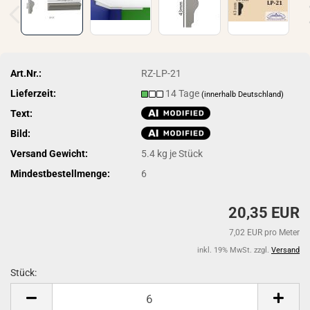
Art.Nr.:
RZ-LP-21
Lieferzeit:
14 Tage
(innerhalb Deutschland)
Text:
Bild:
Versand Gewicht:
5.4
kg je Stück
Mindestbestellmenge:
6
20,35 EUR
7,02 EUR pro Meter
inkl. 19% MwSt. zzgl.
Versand
Stück:
Stück