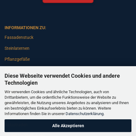
INFORMATIONEN ZU:
Fassadenstuck
Steinlaternen
Pflanzgefäße
Betonsäulen
Diese Webseite verwendet Cookies und andere
Gartenbänke
Technologien
Wir verwenden Cookies und ähnliche Technologien, auch von
Pfeiler
Drittanbietern, um die ordentliche Funktionsweise der Website zu
gewährleisten, die Nutzung unseres Angebotes zu analysieren und Ihnen
Gartenbrunnen
ein bestmögliches Einkaufserlebnis bieten zu können. Weitere
Informationen finden Sie in unserer
Datenschutzerklärung
.
Gartenfiguren
Balustraden
Alle Akzeptieren
Säulen Verkleidungen