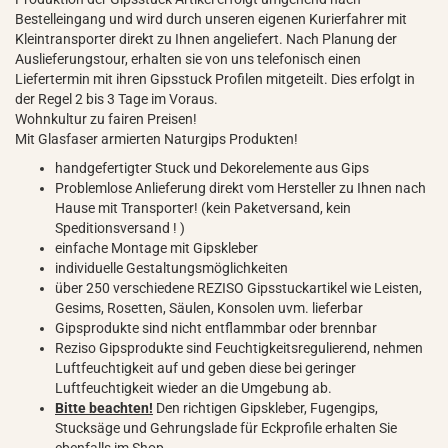
Bestelleingang und wird durch unseren eigenen Kurierfahrer mit
Kleintransporter direkt zu Ihnen angeliefert. Nach Planung der
Auslieferungstour, erhalten sie von uns telefonisch einen
Liefertermin mit ihren Gipsstuck Profilen mitgeteilt. Dies erfolgt in
der Regel 2 bis 3 Tage im Voraus.
Wohnkultur zu fairen Preisen!
Mit Glasfaser armierten Naturgips Produkten!
handgefertigter Stuck und Dekorelemente aus Gips
Problemlose Anlieferung direkt vom Hersteller zu Ihnen nach
Hause mit Transporter! (kein Paketversand, kein
Speditionsversand ! )
einfache Montage mit Gipskleber
individuelle Gestaltungsmöglichkeiten
über 250 verschiedene REZISO Gipsstuckartikel wie Leisten,
Gesims, Rosetten, Säulen, Konsolen uvm. lieferbar
Gipsprodukte sind nicht entflammbar oder brennbar
Reziso Gipsprodukte sind Feuchtigkeitsregulierend, nehmen
Luftfeuchtigkeit auf und geben diese bei geringer
Luftfeuchtigkeit wieder an die Umgebung ab.
Bitte beachten!
Den richtigen Gipskleber, Fugengips,
Stucksäge und Gehrungslade für Eckprofile erhalten Sie