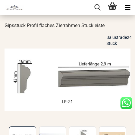
Gips­stuck Pro­fil fla­ches Zier­rah­men Stuck­leis­te
Balustrade24
Stuck