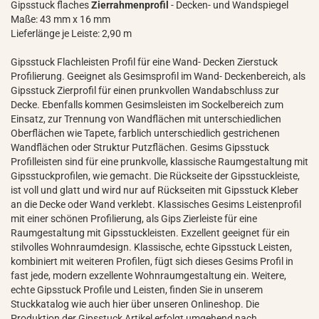
Gipsstuck flaches
Zierrahmenprofil
- Decken- und Wandspiegel
Maße: 43 mm x 16 mm
Lieferlänge je Leiste: 2,90 m
Gipsstuck Flachleisten Profil für eine Wand- Decken Zierstuck
Profilierung. Geeignet als Gesimsprofil im Wand- Deckenbereich, als
Gipsstuck Zierprofil für einen prunkvollen Wandabschluss zur
Decke. Ebenfalls kommen Gesimsleisten im Sockelbereich zum
Einsatz, zur Trennung von Wandflächen mit unterschiedlichen
Oberflächen wie Tapete, farblich unterschiedlich gestrichenen
Wandflächen oder Struktur Putzflächen. Gesims Gipsstuck
Profilleisten sind für eine prunkvolle, klassische Raumgestaltung mit
Gipsstuckprofilen, wie gemacht. Die Rückseite der Gipsstuckleiste,
ist voll und glatt und wird nur auf Rückseiten mit Gipsstuck Kleber
an die Decke oder Wand verklebt. Klassisches Gesims Leistenprofil
mit einer schönen Profilierung, als Gips Zierleiste für eine
Raumgestaltung mit Gipsstuckleisten. Exzellent geeignet für ein
stilvolles Wohnraumdesign. Klassische, echte Gipsstuck Leisten,
kombiniert mit weiteren Profilen, fügt sich dieses Gesims Profil in
fast jede, modern exzellente Wohnraumgestaltung ein. Weitere,
echte Gipsstuck Profile und Leisten, finden Sie in unserem
Stuckkatalog wie auch hier über unseren Onlineshop. Die
Produktion der Gipsstuck Artikel erfolgt umgehend nach