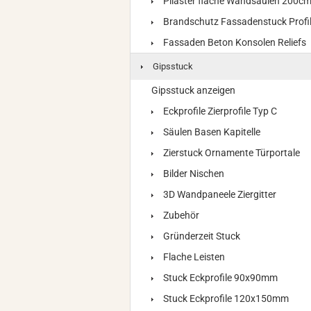
Pilaster flache Wandsäulen 200c
Brandschutz Fassadenstuck Profi
Fassaden Beton Konsolen Reliefs
Gipsstuck
Gipsstuck anzeigen
Eckprofile Zierprofile Typ C
Säulen Basen Kapitelle
Zierstuck Ornamente Türportale
Bilder Nischen
3D Wandpaneele Ziergitter
Zubehör
Gründerzeit Stuck
Flache Leisten
Stuck Eckprofile 90x90mm
Stuck Eckprofile 120x150mm