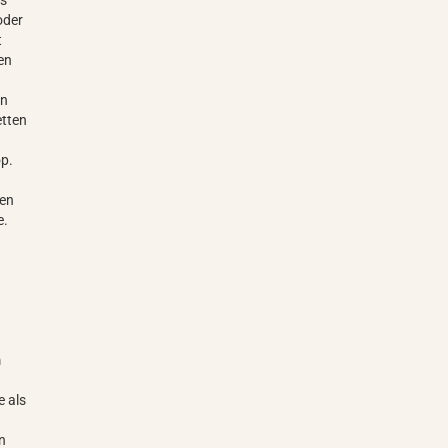
as
oder
t
len
in
etten
op.
nen
e.
m
e als
en