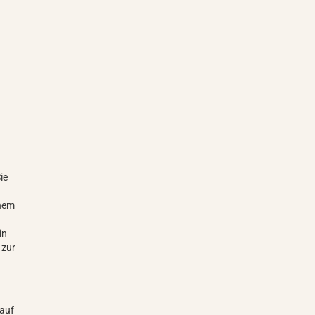
ie
inem
in
 zur
s
nauf