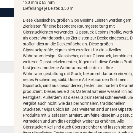
120 mm x 63 mm
Lieferlänge je Leiste: 3,50 m
Diese klassischen, großen Gips Gesims Leisten werden gern 
Zierleisten für eine besondere Raumgestaltung mit
Gipsstuckleisten verwendet. Gipsstuck Gesims Profile, werd
als obere Wandabschluss Zierleisten zur Decke eingesetzt. 
stoßen dies an die Deckenfläche an. Diese großen
Gipsstuckprofile, eignen sich exzellent für ein stilvolles
Wohnraumdesign. Klassischer, echter Gipsstuck, kombiniert
weiteren Gipsstuckelementen, fügen sich diese Gesims Profil
fast jedes, moderne Wohnraumambiente ein. Ihre
Wohnraumgestaltung mit Stuck, bekommt dadurch ein völli
neues Erscheinungsbild. Unsere Artikel aus den Sortiment
Gipsstuck, sind aus besonderem, festen und hartem Kerami
produziert. Dieses neue Gips Material hat eine wesentlich h
Festigkeit. Außerdem ist dieses Gipsmaterial schneeweiß un
vergilbt auch nicht, wie das bei normalem, traditionellem
Stuckateur Gips üblich ist. Des Weiteren sind unsere Gipsstu
Produkte mit Glasfasern armiert, um feine Risse im Gipsstuc
vermeiden und um die Festigkeit weiter zu erhöhen. Alle
Gipsstuckartikel sind auch überstreichbar und lassen sie so