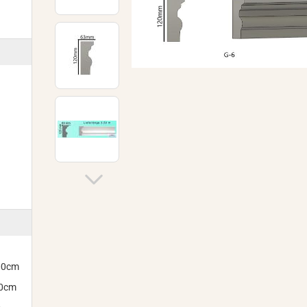
300cm
00cm