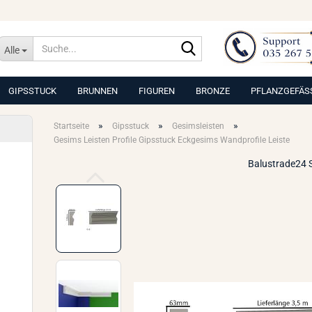
Suche...
Alle
GIPSSTUCK
BRUNNEN
FIGUREN
BRONZE
PFLANZGEFÄS
»
»
»
Startseite
Gipsstuck
Gesimsleisten
Gesims Leisten Profile Gipsstuck Eckgesims Wandprofile Leiste
Balustrade24 