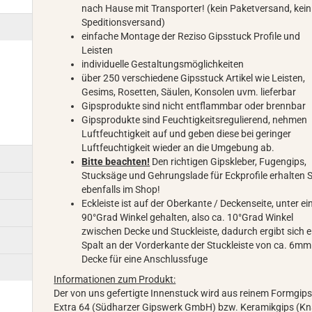
nach Hause mit Transporter! (kein Paketversand, kein
Speditionsversand)
einfache Montage der Reziso Gipsstuck Profile und
Leisten
individuelle Gestaltungsmöglichkeiten
über 250 verschiedene Gipsstuck Artikel wie Leisten,
Gesims, Rosetten, Säulen, Konsolen uvm. lieferbar
Gipsprodukte sind nicht entflammbar oder brennbar
Gipsprodukte sind Feuchtigkeitsregulierend, nehmen
Luftfeuchtigkeit auf und geben diese bei geringer
Luftfeuchtigkeit wieder an die Umgebung ab.
Bitte beachten!
Den richtigen Gipskleber, Fugengips,
Stucksäge und Gehrungslade für Eckprofile erhalten S
ebenfalls im Shop!
Eckleiste ist auf der Oberkante / Deckenseite, unter e
90°Grad Winkel gehalten, also ca. 10°Grad Winkel
zwischen Decke und Stuckleiste, dadurch ergibt sich e
Spalt an der Vorderkante der Stuckleiste von ca. 6mm
Decke für eine Anschlussfuge
Informationen zum Produkt:
Der von uns gefertigte Innenstuck wird aus reinem Formgip
Extra 64 (Südharzer Gipswerk GmbH) bzw. Keramikgips (K