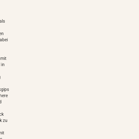
als
en
Dabei
 mit
 in
g
kgips
öhere
d
ck
k zu
mit