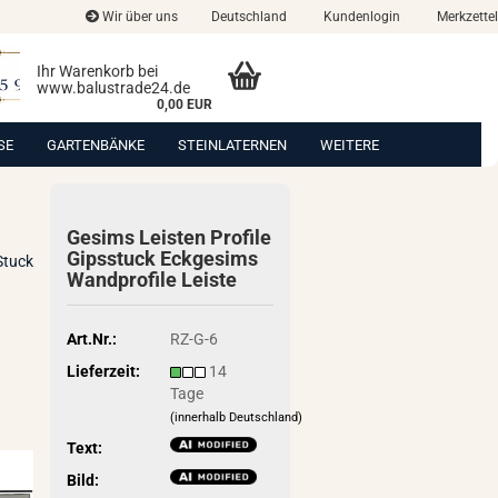
Wir über uns
Deutschland
Kundenlogin
Merkzettel
Ihr Warenkorb bei
www.balustrade24.de
0,00 EUR
SE
GARTENBÄNKE
STEINLATERNEN
WEITERE
Ge­sims Leis­ten Pro­fi­le
Gips­stuck Eck­ge­sims
Stuck
Wand­pro­fi­le Leis­te
Art.Nr.:
RZ-G-6
Lieferzeit:
14
Tage
(innerhalb Deutschland)
Text:
Bild: