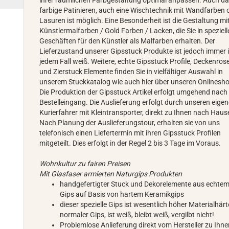
ihrer räumlichen Farbgestaltung optimal anpassen. Auch d
farbige Patinieren, auch eine Wischtechnik mit Wandfarben 
Lasuren ist möglich. Eine Besonderheit ist die Gestaltung mi
Künstlermalfarben / Gold Farben / Lacken, die Sie in speziel
Geschäften für den Künstler als Malfarben erhalten. Der
Lieferzustand unserer Gipsstuck Produkte ist jedoch immer 
jedem Fall weiß. Weitere, echte Gipsstuck Profile, Deckenros
und Zierstuck Elemente finden Sie in vielfältiger Auswahl in
unserem Stuckkatalog wie auch hier über unseren Onlinesh
Die Produktion der Gipsstuck Artikel erfolgt umgehend nach
Bestelleingang. Die Auslieferung erfolgt durch unseren eige
Kurierfahrer mit Kleintransporter, direkt zu Ihnen nach Haus
Nach Planung der Auslieferungstour, erhalten sie von uns
telefonisch einen Liefertermin mit ihren Gipsstuck Profilen
mitgeteilt. Dies erfolgt in der Regel 2 bis 3 Tage im Voraus.
Wohnkultur zu fairen Preisen
Mit Glasfaser armierten Naturgips Produkten
handgefertigter Stuck und Dekorelemente aus echte
Gips auf Basis von hartem Keramikgips
dieser spezielle Gips ist wesentlich höher Materialhärt
normaler Gips, ist weiß, bleibt weiß, vergilbt nicht!
Problemlose Anlieferung direkt vom Hersteller zu Ihn