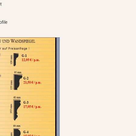
it
file