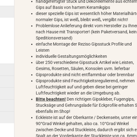
handgefertigter Stuck und Dekorelemente aus echte
Gips auf Basis von hartem Keramikgips
dieser spezielle Gips ist wesentlich höher Materialhärt
normaler Gips, ist weiß, bleibt weiß, vergilbt nicht!
Problemlose Anlieferung direkt vom Hersteller zu Ihn
nach Hause mit Transporter! (kein Paketversand, kein
Speditionsversand)
einfache Montage der Reziso Gipsstuck Profile und
Leisten
individuelle Gestaltungsmöglichkeiten
über 250 verschiedene Gipsstuck Artikel wie Leisten,
Gesims, Rosetten, Säulen, Konsolen uvm. lieferbar
Gipsprodukte sind nicht entflammbar oder brennbar
Gipsprodukte sind Feuchtigkeitsregulierend, nehmen
Luftfeuchtigkeit auf und geben diese bei geringer
Luftfeuchtigkeit wieder an die Umgebung ab.
Bitte beachten!
Den richtigen Gipskleber, Fugengips,
Stucksäge und Gehrungslade für Eckprofile erhalten S
ebenfalls im Shop!
Eckleiste ist auf der Oberkante / Deckenseite, unter e
90°Grad Winkel gehalten, also ca. 10°Grad Winkel
zwischen Decke und Stuckleiste, dadurch ergibt sich e
Spalt an der Vorderkante der Stuckleiste von ca. 6mm