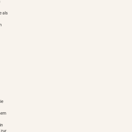
m
e als
en
ie
inem
in
 zur