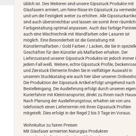
üblich ist. Des Weiteren sind unsere Gipsstuck Produkte mit
Glasfasern armiert, um feine Risse im Gipsstuck zu vermeid
und um die Festigkeit weiter zu erhöhen. Alle Gipsstuckartike
sind auch überstreichbar und lassen sie somit ihrer räumlic
Farbgestaltung optimal anpassen. Auch das farbige Patinie
auch eine Wischtechnik mit Wandfarben oder Lasuren ist
möglich. Eine Besonderheit ist die Gestaltung mit
Künstlermalfarben / Gold Farben / Lacken, die Sie in speziel
Geschäften für den Künstler als Malfarben erhalten. Der
Lieferzustand unserer Gipsstuck Produkte ist jedoch immer 
jedem Fall weiß. Weitere, echte Gipsstuck Profile, Deckenros
und Zierstuck Elemente finden Sie in vielfältiger Auswahl in
unserem Stuckkatalog wie auch hier über unseren Onlinesh
Die Produktion der Gipsstuck Artikel erfolgt umgehend nach
Bestelleingang. Die Auslieferung erfolgt durch unseren eige
Kurierfahrer mit Kleintransporter, direkt zu Ihnen nach Haus
Nach Planung der Auslieferungstour, erhalten sie von uns
telefonisch einen Liefertermin mit ihren Gipsstuck Profilen
mitgeteilt. Dies erfolgt in der Regel 2 bis 3 Tage im Voraus.
Wohnkultur zu fairen Preisen
Mit Glasfaser armierten Naturgips Produkten