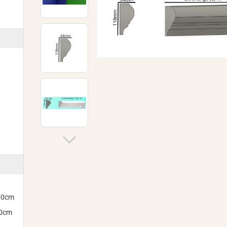
300cm
00cm