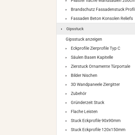
Pilaster flache Wandsäulen 200c
Brandschutz Fassadenstuck Profi
Fassaden Beton Konsolen Reliefs
Gipsstuck
Gipsstuck anzeigen
Eckprofile Zierprofile Typ C
Säulen Basen Kapitelle
Zierstuck Ornamente Türportale
Bilder Nischen
3D Wandpaneele Ziergitter
Zubehör
Gründerzeit Stuck
Flache Leisten
Stuck Eckprofile 90x90mm
Stuck Eckprofile 120x150mm