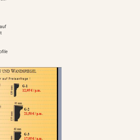
s
nauf
it
file