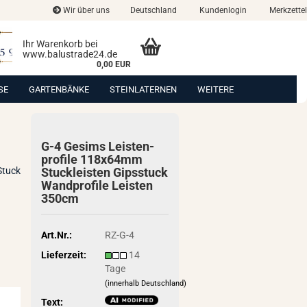
Wir über uns
Deutschland
Kundenlogin
Merkzettel
Ihr Warenkorb bei
www.balustrade24.de
0,00 EUR
SE
GARTENBÄNKE
STEINLATERNEN
WEITERE
G-4 Ge­sims Leis­ten­
pro­fi­le 118x64mm
Stuck
Stuck­leis­ten Gips­stuck
Wand­pro­fi­le Leis­ten
350cm
Art.Nr.:
RZ-G-4
Lieferzeit:
14
Tage
(innerhalb Deutschland)
Text: