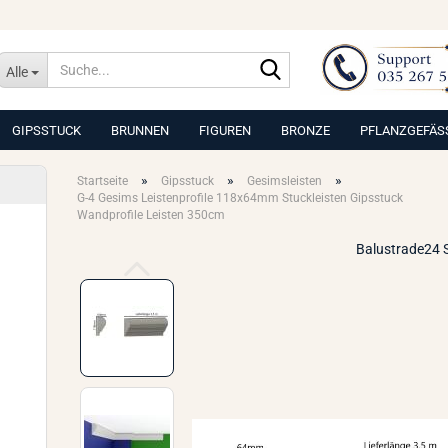
Suche...
Alle
GIPSSTUCK
BRUNNEN
FIGUREN
BRONZE
PFLANZGEFÄS
»
»
»
Startseite
Gipsstuck
Gesimsleisten
G-4 Gesims Leistenprofile 118x64mm Stuckleisten Gipsstuck
Wandprofile Leisten 350cm
Balustrade24 