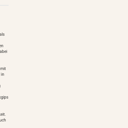
als
en
Dabei
 mit
 in
g
kgips
eit.
auch