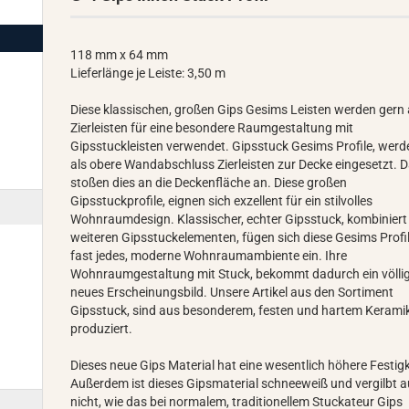
118 mm x 64 mm
Lieferlänge je Leiste: 3,50 m
Diese klassischen, großen Gips Gesims Leisten werden gern 
Zierleisten für eine besondere Raumgestaltung mit
Gipsstuckleisten verwendet. Gipsstuck Gesims Profile, werd
als obere Wandabschluss Zierleisten zur Decke eingesetzt. 
stoßen dies an die Deckenfläche an. Diese großen
Gipsstuckprofile, eignen sich exzellent für ein stilvolles
Wohnraumdesign. Klassischer, echter Gipsstuck, kombiniert
weiteren Gipsstuckelementen, fügen sich diese Gesims Profil
fast jedes, moderne Wohnraumambiente ein. Ihre
Wohnraumgestaltung mit Stuck, bekommt dadurch ein völli
neues Erscheinungsbild. Unsere Artikel aus den Sortiment
Gipsstuck, sind aus besonderem, festen und hartem Kerami
produziert.
Dieses neue Gips Material hat eine wesentlich höhere Festigk
Außerdem ist dieses Gipsmaterial schneeweiß und vergilbt 
nicht, wie das bei normalem, traditionellem Stuckateur Gips