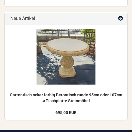
Neue Artikel
Gar­ten­tisch ocker far­big Be­ton­tisch runde 95cm oder 107cm
⌀ Tisch­plat­te Stein­mö­bel
695,00 EUR