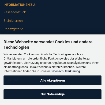
INFORMATIONEN ZU:
Fassadenstuck
Steinlaternen
Pflanzgefäße
Betonsäulen
Diese Webseite verwendet Cookies und andere
Gartenbänke
Technologien
Wir verwenden Cookies und ähnliche Technologien, auch von
Pfeiler
Drittanbietern, um die ordentliche Funktionsweise der Website zu
gewährleisten, die Nutzung unseres Angebotes zu analysieren und Ihnen
Gartenbrunnen
ein bestmögliches Einkaufserlebnis bieten zu können. Weitere
Informationen finden Sie in unserer
Datenschutzerklärung
.
Gartenfiguren
Balustraden
Alle Akzeptieren
Säulen Verkleidungen
Nur Notwendige