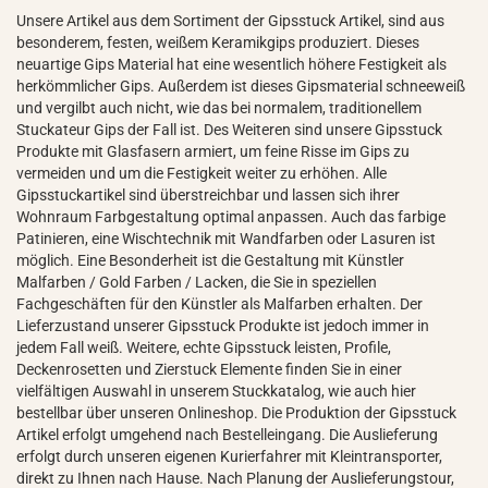
Unsere Artikel aus dem Sortiment der Gipsstuck Artikel, sind aus
besonderem, festen, weißem Keramikgips produziert. Dieses
neuartige Gips Material hat eine wesentlich höhere Festigkeit als
herkömmlicher Gips. Außerdem ist dieses Gipsmaterial schneeweiß
und vergilbt auch nicht, wie das bei normalem, traditionellem
Stuckateur Gips der Fall ist. Des Weiteren sind unsere Gipsstuck
Produkte mit Glasfasern armiert, um feine Risse im Gips zu
vermeiden und um die Festigkeit weiter zu erhöhen. Alle
Gipsstuckartikel sind überstreichbar und lassen sich ihrer
Wohnraum Farbgestaltung optimal anpassen. Auch das farbige
Patinieren, eine Wischtechnik mit Wandfarben oder Lasuren ist
möglich. Eine Besonderheit ist die Gestaltung mit Künstler
Malfarben / Gold Farben / Lacken, die Sie in speziellen
Fachgeschäften für den Künstler als Malfarben erhalten. Der
Lieferzustand unserer Gipsstuck Produkte ist jedoch immer in
jedem Fall weiß. Weitere, echte Gipsstuck leisten, Profile,
Deckenrosetten und Zierstuck Elemente finden Sie in einer
vielfältigen Auswahl in unserem Stuckkatalog, wie auch hier
bestellbar über unseren Onlineshop. Die Produktion der Gipsstuck
Artikel erfolgt umgehend nach Bestelleingang. Die Auslieferung
erfolgt durch unseren eigenen Kurierfahrer mit Kleintransporter,
direkt zu Ihnen nach Hause. Nach Planung der Auslieferungstour,