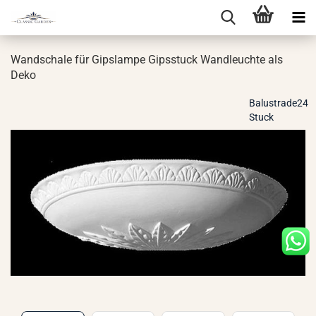
Wand­scha­le für Gips­lam­pe Gips­stuck Wand­leuch­te als
Deko
Balustrade24
Stuck