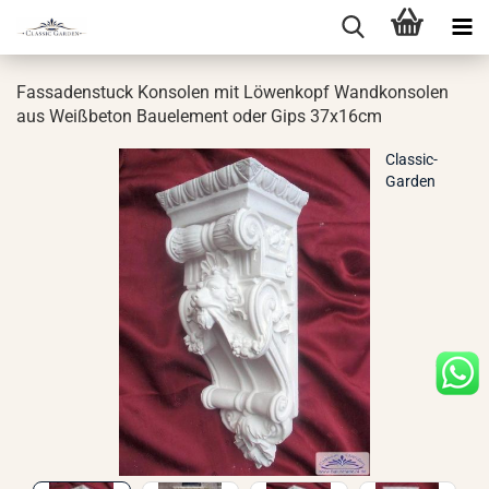
Fas­sa­den­stuck Kon­so­len mit Lö­wen­kopf Wand­kon­so­len
aus Weiß­be­ton Bau­ele­ment oder Gips 37x16cm
Classic-
Garden