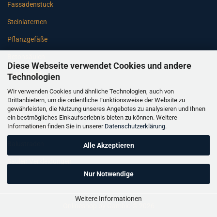
Fassadenstuck
Steinlaternen
Pflanzgefäße
Betonsäulen
Diese Webseite verwendet Cookies und andere
Gartenbänke
Technologien
Wir verwenden Cookies und ähnliche Technologien, auch von
Pfeiler
Drittanbietern, um die ordentliche Funktionsweise der Website zu
gewährleisten, die Nutzung unseres Angebotes zu analysieren und Ihnen
Gartenbrunnen
ein bestmögliches Einkaufserlebnis bieten zu können. Weitere
Informationen finden Sie in unserer
Datenschutzerklärung
.
Gartenfiguren
Balustraden
Alle Akzeptieren
Säulen Verkleidungen
Nur Notwendige
Weitere Informationen
Onlineshop
by Gambio © 2026