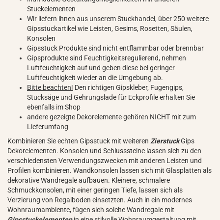
Stuckelementen
Wir liefern ihnen aus unserem Stuckhandel, über 250 weitere
Gipsstuckartikel wie Leisten, Gesims, Rosetten, Säulen,
Konsolen
Gipsstuck Produkte sind nicht entflammbar oder brennbar
Gipsprodukte sind Feuchtigkeitsregulierend, nehmen
Luftfeuchtigkeit auf und geben diese bei geringer
Luftfeuchtigkeit wieder an die Umgebung ab.
Bitte beachten!
Den richtigen Gipskleber, Fugengips,
Stucksäge und Gehrungslade für Eckprofile erhalten Sie
ebenfalls im Shop
andere gezeigte Dekorelemente gehören NICHT mit zum
Lieferumfang
Kombinieren Sie echten Gipsstuck mit weiteren
Zierstuck
Gips
Dekorelementen. Konsolen und Schlusssteine lassen sich zu den
verschiedensten Verwendungszwecken mit anderen Leisten und
Profilen kombinieren. Wandkonsolen lassen sich mit Glasplatten als
dekorative Wandregale aufbauen. Kleinere, schmalere
Schmuckkonsolen, mit einer geringen Tiefe, lassen sich als
Verzierung von Regalboden einsetzten. Auch in ein modernes
Wohnraumambiente, fügen sich solche Wandregale mit
Gipsstuckelementen
in eine stilvolle Wohnraumgestaltung mit