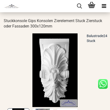
Stuck­kon­so­le Gips Kon­so­len Zier­ele­ment Stuck Zier­stuck
oder Fas­sa­den 300x120mm
Balustrade24
Stuck