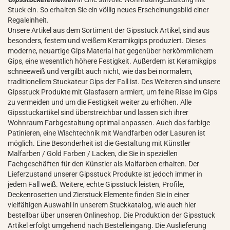
Stuck ein. So erhalten Sie ein völlig neues Erscheinungsbild einer
Regaleinheit.
Unsere Artikel aus dem Sortiment der Gipsstuck Artikel, sind aus
besonders, festem und weißem Keramikgips produziert. Dieses
moderne, neuartige Gips Material hat gegenüber herkömmlichem
Gips, eine wesentlich höhere Festigkeit. Außerdem ist Keramikgips
schneeweiß und vergilbt auch nicht, wie das bei normalem,
traditionellem Stuckateur Gips der Fall ist. Des Weiteren sind unsere
Gipsstuck Produkte mit Glasfasern armiert, um feine Risse im Gips
zu vermeiden und um die Festigkeit weiter zu erhöhen. Alle
Gipsstuckartikel sind überstreichbar und lassen sich ihrer
Wohnraum Farbgestaltung optimal anpassen. Auch das farbige
Patinieren, eine Wischtechnik mit Wandfarben oder Lasuren ist
möglich. Eine Besonderheit ist die Gestaltung mit Künstler
Malfarben / Gold Farben / Lacken, die Sie in speziellen
Fachgeschäften für den Künstler als Malfarben erhalten. Der
Lieferzustand unserer Gipsstuck Produkte ist jedoch immer in
jedem Fall weiß. Weitere, echte Gipsstuck leisten, Profile,
Deckenrosetten und Zierstuck Elemente finden Sie in einer
vielfältigen Auswahl in unserem Stuckkatalog, wie auch hier
bestellbar über unseren Onlineshop. Die Produktion der Gipsstuck
Artikel erfolgt umgehend nach Bestelleingang. Die Auslieferung