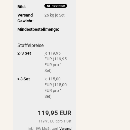
Bild:
Versand
26
kg je Set
Gewicht:
Mindestbestellmenge:
2
Staffelpreise
2-3 Set
je 119,95
EUR (119,95
EUR pro 1
Set)
> 3 Set
je 115,00
EUR (115,00
EUR pro 1
Set)
119,95 EUR
119,95 EUR pro 1 Set
inkl. 19% MwSt. zzgl.
Versand