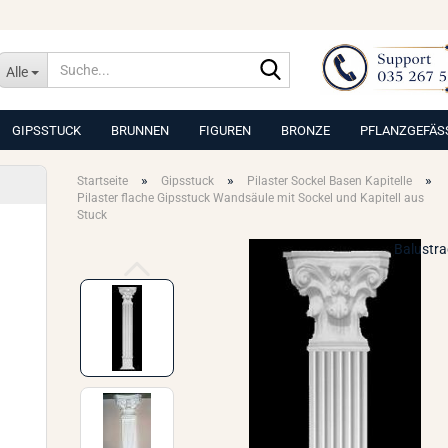
Suche...
Alle
GIPSSTUCK
BRUNNEN
FIGUREN
BRONZE
PFLANZGEFÄS
»
»
»
Startseite
Gipsstuck
Pilaster Sockel Basen Kapitelle
Pilaster flache Gipsstuck Wandsäule mit Sockel und Kapitell aus
Stuck
Balustr