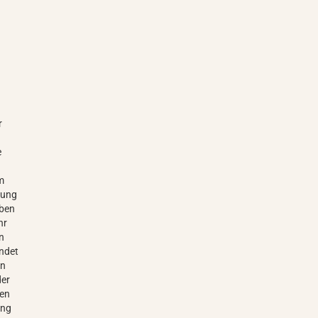
r
e
m
dung
rben
hr
en
ndet
en
der
gen
ung