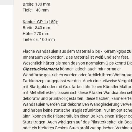
Breite: 180 mm
Tiefe: 40 mm
Kapitell GP-1 (180):
Breite: 340 mm
Höhe: 270 mm
Tiefe: ca. 100 mm
Flache Wandsäulen aus dem Material Gips / Keramikgips zu
Innenraum Dekoration. Das Material ist weiß und sehr fest.
Wesentlich härter als man das von normalem Gips kennt! Di
Gipsstuckelemente
können jedoch auch mit normaler
Wandfarbe gestrichen werden oder farblich ihrem Wohnrau
Farbkonzept angepasst werden. Auch eine teilweise Vergol
mit Blattgold oder mit Goldfarben ähnlichen Künstler Malfa
mit Metalleffekten, lassen sich diese Pilaster Wandsäulen se
dekorativ und prunkvoll gestalten. Diese flachen, kanneliert
Wandsäulen werden zur dekorativen Wandgliederung verwe
und haben keine statische Traglastfunktion. Nur im optisch
Sinn, können die Pilastersäulen einen Balken, einen Träger o
Sturz tragen. Auch wird gern auf das Pilasterkapitell ein Bo
oder ein breiteres Gesims Stuckprofil zur optischen Verbind