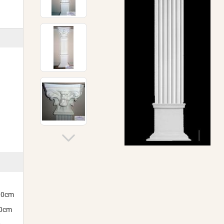
300cm
00cm