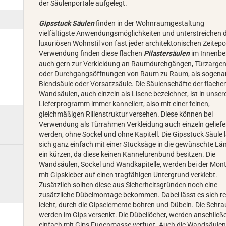
der Säulenportale aufgelegt.
Gipsstuck Säulen
finden in der Wohnraumgestaltung
vielfältigste Anwendungsmöglichkeiten und unterstreichen 
luxuriösen Wohnstil von fast jeder architektonischen Zeitep
Verwendung finden diese flachen
Pilastersäulen
im Innenbe
auch gern zur Verkleidung an Raumdurchgängen, Türzarge
oder Durchgangsöffnungen von Raum zu Raum, als sogena
Blendsäule oder Vorsatzsäule. Die Säulenschäfte der flache
Wandsäulen, auch einzeln als Lisene bezeichnet, ist in unse
Lieferprogramm immer kanneliert, also mit einer feinen,
gleichmäßigen Rillenstruktur versehen. Diese können bei
Verwendung als Türrahmen Verkleidung auch einzeln geliefe
werden, ohne Sockel und ohne Kapitell. Die Gipsstuck Säule 
sich ganz einfach mit einer Stucksäge in die gewünschte Lä
ein kürzen, da diese keinen Kannelurenbund besitzen. Die
Wandsäulen, Sockel und Wandkapitelle, werden bei der Mon
mit Gipskleber auf einen tragfähigen Untergrund verklebt.
Zusätzlich sollten diese aus Sicherheitsgründen noch eine
zusätzliche Dübelmontage bekommen. Dabei lässt es sich re
leicht, durch die Gipselemente bohren und Dübeln. Die Schr
werden im Gips versenkt. Die Dübellöcher, werden anschließ
einfach mit Gips Fugenmasse verfugt. Auch die Wandsäule