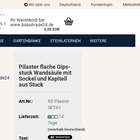
Wir über uns
Deutschland
Kundenlogin
Merkzettel
Ihr Warenkorb bei
www.balustrade24.de
0,00 EUR
SE
GARTENBÄNKE
STEINLATERNEN
WEITERE
Pi­las­ter fla­che Gips­
stuck Wand­säu­le mit
ade24
So­ckel und Ka­pi­tell
aus Stuck
Art.Nr.:
RZ-Pilaster-
SET-01
Lieferzeit:
14
Tage
(innerhalb Deutschland)
Text: