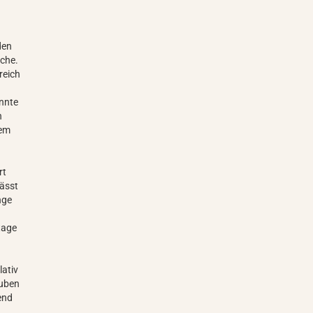
den
oche.
reich
n
nnte
n
rem
rt
lässt
nge
tage
lativ
auben
end
n