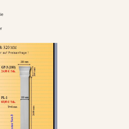
ie
er