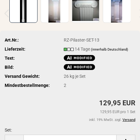
Art.Nr.:
RZ-Pilaster-SET-13
Lieferzeit:
14 Tage
(innerhalb Deutschland)
Text:
Bild:
Versand Gewicht:
26
kg je Set
Mindestbestellmenge:
2
129,95 EUR
129,95 EUR pro 1 Set
inkl. 19% MwSt. zzgl.
Versand
Set:
Set