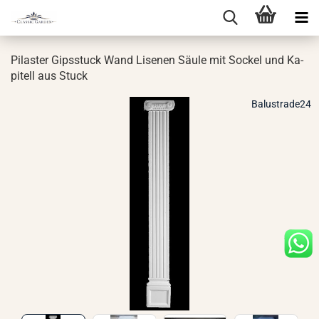
Pi­las­ter Gips­stuck Wand Li­se­nen Säule mit So­ckel und Ka­
pi­tell aus Stuck
Balustrade24