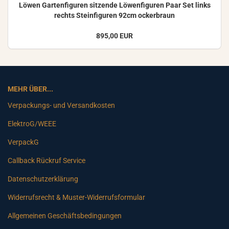
Löwen Gar­ten­fi­gu­ren sit­zen­de Lö­wen­fi­gu­ren Paar Set links
rechts Stein­fi­gu­ren 92cm ocker­braun
895,00 EUR
MEHR ÜBER...
Verpackungs- und Versandkosten
ElektroG/WEEE
VerpackG
Callback Rückruf Service
Datenschutzerklärung
Widerrufsrecht & Muster-Widerrufsformular
Allgemeinen Geschäftsbedingungen