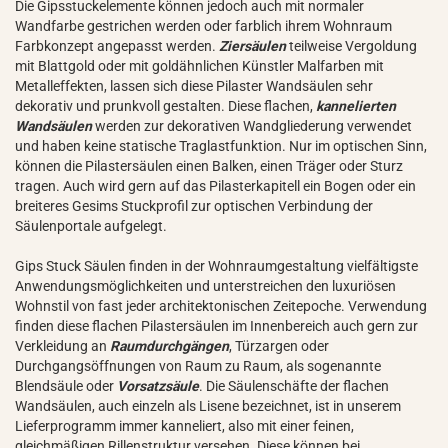
Die Gipsstuckelemente können jedoch auch mit normaler
Wandfarbe gestrichen werden oder farblich ihrem Wohnraum
Farbkonzept angepasst werden.
Ziersäulen
teilweise Vergoldung
mit Blattgold oder mit goldähnlichen Künstler Malfarben mit
Metalleffekten, lassen sich diese Pilaster Wandsäulen sehr
dekorativ und prunkvoll gestalten. Diese flachen,
kannelierten
Wandsäulen
werden zur dekorativen Wandgliederung verwendet
und haben keine statische Traglastfunktion. Nur im optischen Sinn,
können die Pilastersäulen einen Balken, einen Träger oder Sturz
tragen. Auch wird gern auf das Pilasterkapitell ein Bogen oder ein
breiteres Gesims Stuckprofil zur optischen Verbindung der
Säulenportale aufgelegt.
Gips Stuck Säulen finden in der Wohnraumgestaltung vielfältigste
Anwendungsmöglichkeiten und unterstreichen den luxuriösen
Wohnstil von fast jeder architektonischen Zeitepoche. Verwendung
finden diese flachen Pilastersäulen im Innenbereich auch gern zur
Verkleidung an
Raumdurchgängen
, Türzargen oder
Durchgangsöffnungen von Raum zu Raum, als sogenannte
Blendsäule oder
Vorsatzsäule
. Die Säulenschäfte der flachen
Wandsäulen, auch einzeln als Lisene bezeichnet, ist in unserem
Lieferprogramm immer kanneliert, also mit einer feinen,
gleichmäßigen Rillenstruktur versehen. Diese können bei