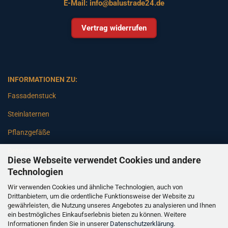
E-Mail:
info@balustrade24.de
Vertrag widerrufen
INFORMATIONEN ZU:
Fassadenstuck
Steinlaternen
Pflanzgefäße
Betonsäulen
Diese Webseite verwendet Cookies und andere
Gartenbänke
Technologien
Wir verwenden Cookies und ähnliche Technologien, auch von
Pfeiler
Drittanbietern, um die ordentliche Funktionsweise der Website zu
gewährleisten, die Nutzung unseres Angebotes zu analysieren und Ihnen
Gartenbrunnen
ein bestmögliches Einkaufserlebnis bieten zu können. Weitere
Informationen finden Sie in unserer
Datenschutzerklärung
.
Gartenfiguren