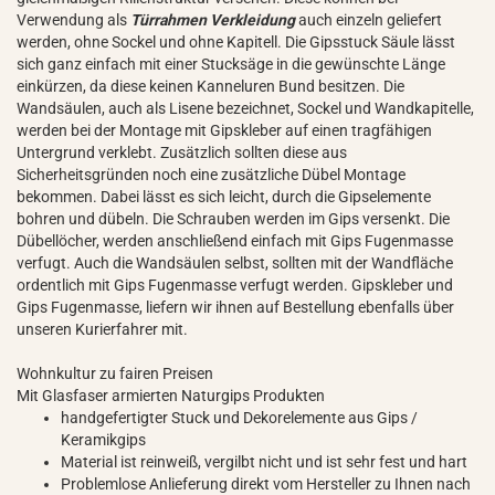
Verwendung als
Türrahmen Verkleidung
auch einzeln geliefert
werden, ohne Sockel und ohne Kapitell. Die Gipsstuck Säule lässt
sich ganz einfach mit einer Stucksäge in die gewünschte Länge
einkürzen, da diese keinen Kanneluren Bund besitzen. Die
Wandsäulen, auch als Lisene bezeichnet, Sockel und Wandkapitelle,
werden bei der Montage mit Gipskleber auf einen tragfähigen
Untergrund verklebt. Zusätzlich sollten diese aus
Sicherheitsgründen noch eine zusätzliche Dübel Montage
bekommen. Dabei lässt es sich leicht, durch die Gipselemente
bohren und dübeln. Die Schrauben werden im Gips versenkt. Die
Dübellöcher, werden anschließend einfach mit Gips Fugenmasse
verfugt. Auch die Wandsäulen selbst, sollten mit der Wandfläche
ordentlich mit Gips Fugenmasse verfugt werden. Gipskleber und
Gips Fugenmasse, liefern wir ihnen auf Bestellung ebenfalls über
unseren Kurierfahrer mit.
Wohnkultur zu fairen Preisen
Mit Glasfaser armierten Naturgips Produkten
handgefertigter Stuck und Dekorelemente aus Gips /
Keramikgips
Material ist reinweiß, vergilbt nicht und ist sehr fest und hart
Problemlose Anlieferung direkt vom Hersteller zu Ihnen nach