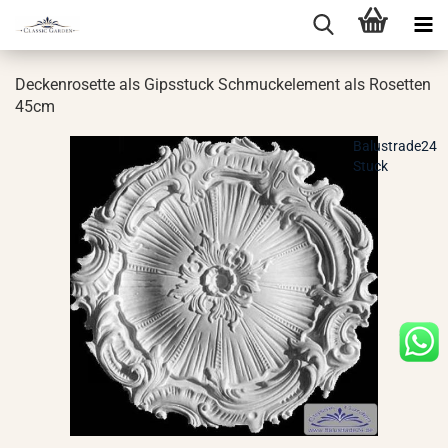
De­cken­ro­set­te als Gips­stuck Schmuck­ele­ment als Ro­set­ten
45cm
Balustrade24
Stuck