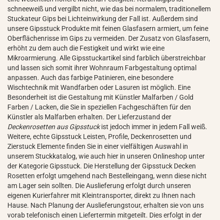
schneeweiß und vergilbt nicht, wie das bei normalem, traditionellem
Stuckateur Gips bei Lichteinwirkung der Fall ist. Außerdem sind
unsere Gipsstuck Produkte mit feinen Glasfasern armiert, um feine
Oberflächenrisse im Gips zu vermeiden. Der Zusatz von Glasfasern,
erhöht zu dem auch die Festigkeit und wirkt wie eine
Mikroarmierung. Alle Gipsstuckartikel sind farblich überstreichbar
und lassen sich somit ihrer Wohnraum Farbgestaltung optimal
anpassen. Auch das farbige Patinieren, eine besondere
Wischtechnik mit Wandfarben oder Lasuren ist möglich. Eine
Besonderheit ist die Gestaltung mit Künstler Malfarben / Gold
Farben / Lacken, die Sie in speziellen Fachgeschäften für den
Künstler als Malfarben erhalten. Der Lieferzustand der
Deckenrosetten aus Gipsstuck
ist jedoch immer in jedem Fall weiß.
Weitere, echte Gipsstuck Leisten, Profile, Deckenrosetten und
Zierstuck Elemente finden Sie in einer vielfältigen Auswahl in
unserem Stuckkatalog, wie auch hier in unseren Onlineshop unter
der Kategorie Gipsstuck. Die Herstellung der Gipsstuck Decken
Rosetten erfolgt umgehend nach Bestelleingang, wenn diese nicht
am Lager sein sollten. Die Auslieferung erfolgt durch unseren
eigenen Kurierfahrer mit Kleintransporter, direkt zu Ihnen nach
Hause. Nach Planung der Auslieferungstour, erhalten sie von uns
vorab telefonisch einen Liefertermin mitgeteilt. Dies erfolgt in der