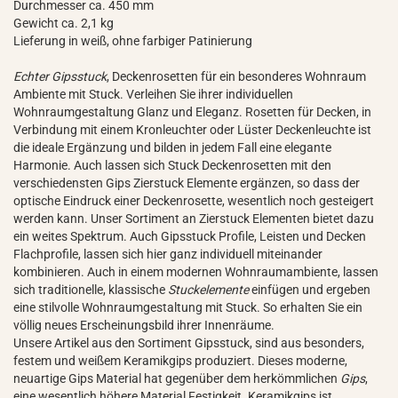
Durchmesser ca. 450 mm
Gewicht ca. 2,1 kg
Lieferung in weiß, ohne farbiger Patinierung
Echter Gipsstuck
, Deckenrosetten für ein besonderes Wohnraum
Ambiente mit Stuck. Verleihen Sie ihrer individuellen
Wohnraumgestaltung Glanz und Eleganz. Rosetten für Decken, in
Verbindung mit einem Kronleuchter oder Lüster Deckenleuchte ist
die ideale Ergänzung und bilden in jedem Fall eine elegante
Harmonie. Auch lassen sich Stuck Deckenrosetten mit den
verschiedensten Gips Zierstuck Elemente ergänzen, so dass der
optische Eindruck einer Deckenrosette, wesentlich noch gesteigert
werden kann. Unser Sortiment an Zierstuck Elementen bietet dazu
ein weites Spektrum. Auch Gipsstuck Profile, Leisten und Decken
Flachprofile, lassen sich hier ganz individuell miteinander
kombinieren. Auch in einem modernen Wohnraumambiente, lassen
sich traditionelle, klassische
Stuckelemente
einfügen und ergeben
eine stilvolle Wohnraumgestaltung mit Stuck. So erhalten Sie ein
völlig neues Erscheinungsbild ihrer Innenräume.
Unsere Artikel aus den Sortiment Gipsstuck, sind aus besonders,
festem und weißem Keramikgips produziert. Dieses moderne,
neuartige Gips Material hat gegenüber dem herkömmlichen
Gips
,
eine wesentlich höhere Material Festigkeit. Keramikgips ist