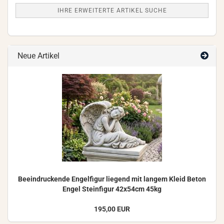
IHRE ERWEITERTE ARTIKEL SUCHE
Neue Artikel
Be­ein­dru­cken­de En­gel­fi­gur lie­gend mit lan­gem Kleid Beton
Engel Stein­fi­gur 42x54cm 45kg
195,00 EUR