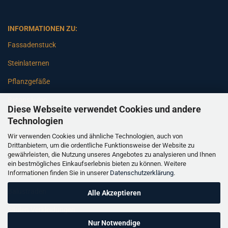
INFORMATIONEN ZU:
Fassadenstuck
Steinlaternen
Pflanzgefäße
Betonsäulen
Diese Webseite verwendet Cookies und andere
Gartenbänke
Technologien
Wir verwenden Cookies und ähnliche Technologien, auch von
Pfeiler
Drittanbietern, um die ordentliche Funktionsweise der Website zu
gewährleisten, die Nutzung unseres Angebotes zu analysieren und Ihnen
Gartenbrunnen
ein bestmögliches Einkaufserlebnis bieten zu können. Weitere
Informationen finden Sie in unserer
Datenschutzerklärung
.
Gartenfiguren
Balustraden
Alle Akzeptieren
Säulen Verkleidungen
Nur Notwendige