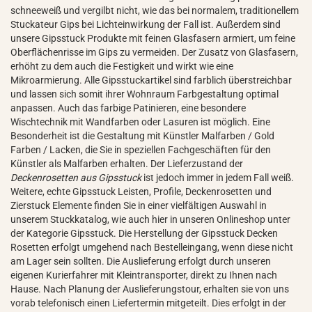
schneeweiß und vergilbt nicht, wie das bei normalem, traditionellem
Stuckateur Gips bei Lichteinwirkung der Fall ist. Außerdem sind
unsere Gipsstuck Produkte mit feinen Glasfasern armiert, um feine
Oberflächenrisse im Gips zu vermeiden. Der Zusatz von Glasfasern,
erhöht zu dem auch die Festigkeit und wirkt wie eine
Mikroarmierung. Alle Gipsstuckartikel sind farblich überstreichbar
und lassen sich somit ihrer Wohnraum Farbgestaltung optimal
anpassen. Auch das farbige Patinieren, eine besondere
Wischtechnik mit Wandfarben oder Lasuren ist möglich. Eine
Besonderheit ist die Gestaltung mit Künstler Malfarben / Gold
Farben / Lacken, die Sie in speziellen Fachgeschäften für den
Künstler als Malfarben erhalten. Der Lieferzustand der
Deckenrosetten aus Gipsstuck
ist jedoch immer in jedem Fall weiß.
Weitere, echte Gipsstuck Leisten, Profile, Deckenrosetten und
Zierstuck Elemente finden Sie in einer vielfältigen Auswahl in
unserem Stuckkatalog, wie auch hier in unseren Onlineshop unter
der Kategorie Gipsstuck. Die Herstellung der Gipsstuck Decken
Rosetten erfolgt umgehend nach Bestelleingang, wenn diese nicht
am Lager sein sollten. Die Auslieferung erfolgt durch unseren
eigenen Kurierfahrer mit Kleintransporter, direkt zu Ihnen nach
Hause. Nach Planung der Auslieferungstour, erhalten sie von uns
vorab telefonisch einen Liefertermin mitgeteilt. Dies erfolgt in der