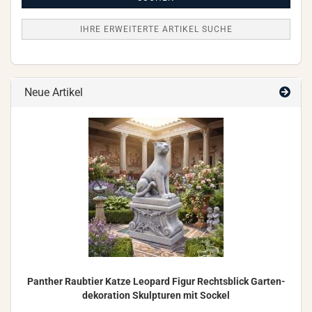
IHRE ERWEITERTE ARTIKEL SUCHE
Neue Artikel
Pan­ther Raub­tier Katze Leo­pard Figur Rechts­blick Gar­ten­
de­ko­ra­ti­on Skulp­tu­ren mit So­ckel