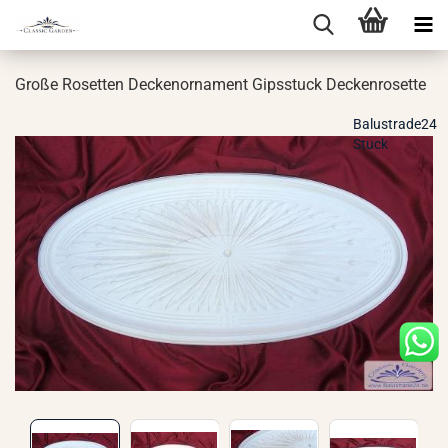
Große Ro­set­ten De­cken­or­na­ment Gips­stuck De­cken­ro­set­te
Balustrade24
Stuck