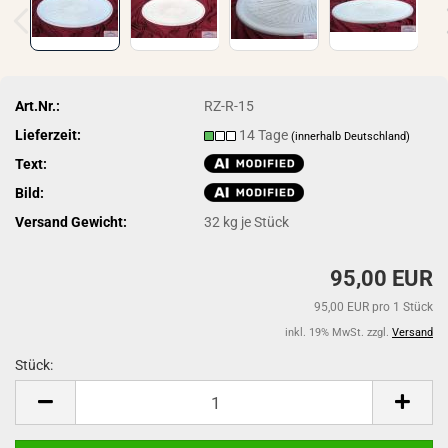
Art.Nr.:
RZ-R-15
Lieferzeit:
14 Tage
(innerhalb Deutschland)
Text:
Bild:
Versand Gewicht:
32
kg je Stück
95,00 EUR
95,00 EUR pro 1 Stück
inkl. 19% MwSt. zzgl.
Versand
Stück:
Stück