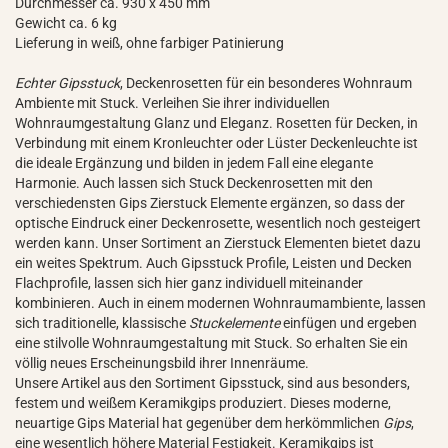
Durchmesser ca. 930 x 450 mm
Gewicht ca. 6 kg
Lieferung in weiß, ohne farbiger Patinierung
Echter Gipsstuck
, Deckenrosetten für ein besonderes Wohnraum
Ambiente mit Stuck. Verleihen Sie ihrer individuellen
Wohnraumgestaltung Glanz und Eleganz. Rosetten für Decken, in
Verbindung mit einem Kronleuchter oder Lüster Deckenleuchte ist
die ideale Ergänzung und bilden in jedem Fall eine elegante
Harmonie. Auch lassen sich Stuck Deckenrosetten mit den
verschiedensten Gips Zierstuck Elemente ergänzen, so dass der
optische Eindruck einer Deckenrosette, wesentlich noch gesteigert
werden kann. Unser Sortiment an Zierstuck Elementen bietet dazu
ein weites Spektrum. Auch Gipsstuck Profile, Leisten und Decken
Flachprofile, lassen sich hier ganz individuell miteinander
kombinieren. Auch in einem modernen Wohnraumambiente, lassen
sich traditionelle, klassische
Stuckelemente
einfügen und ergeben
eine stilvolle Wohnraumgestaltung mit Stuck. So erhalten Sie ein
völlig neues Erscheinungsbild ihrer Innenräume.
Unsere Artikel aus den Sortiment Gipsstuck, sind aus besonders,
festem und weißem Keramikgips produziert. Dieses moderne,
neuartige Gips Material hat gegenüber dem herkömmlichen
Gips
,
eine wesentlich höhere Material Festigkeit. Keramikgips ist