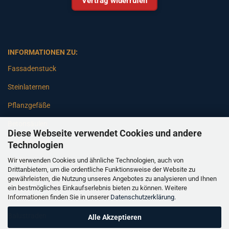
Vertrag widerrufen
INFORMATIONEN ZU:
Fassadenstuck
Steinlaternen
Pflanzgefäße
Betonsäulen
Diese Webseite verwendet Cookies und andere
Gartenbänke
Technologien
Wir verwenden Cookies und ähnliche Technologien, auch von
Pfeiler
Drittanbietern, um die ordentliche Funktionsweise der Website zu
gewährleisten, die Nutzung unseres Angebotes zu analysieren und Ihnen
Gartenbrunnen
ein bestmögliches Einkaufserlebnis bieten zu können. Weitere
Informationen finden Sie in unserer
Datenschutzerklärung
.
Gartenfiguren
Balustraden
Alle Akzeptieren