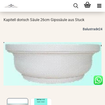
Ka­pi­tell do­risch Säule 26cm Gips­säu­le aus Stuck
Balustrade24