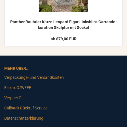
Pan­ther Raub­tier Katze Leo­pard Figur Links­blick Gar­ten­de­
ko­ra­ti­on Skulp­tur mit So­ckel
ab 879,00 EUR
MEHR ÜBER...
Verpackungs- und Versandkosten
ElektroG/WEEE
VerpackG
Callback Rückruf Service
Datenschutzerklärung