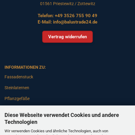
01561 Priestewitz / Zottewitz
Telefon:
+49 3526 755 90 49
E-Mail:
info@balustrade24.de
Vertrag widerrufen
INFORMATIONEN ZU:
Fassadenstuck
Steinlaternen
Pflanzgefäße
Betonsäulen
Diese Webseite verwendet Cookies und andere
Gartenbänke
Technologien
Wir verwenden Cookies und ähnliche Technologien, auch von
Pfeiler