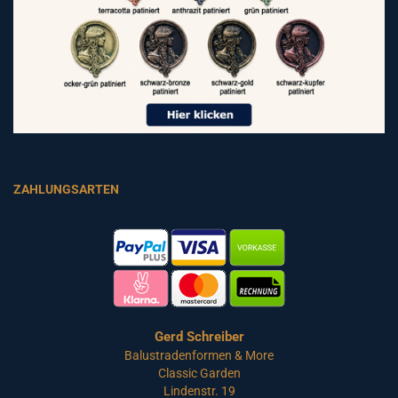
ZAHLUNGSARTEN
Gerd Schreiber
Balustradenformen & More
Classic Garden
Lindenstr. 19