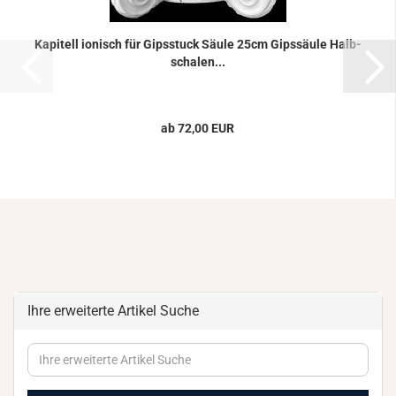
Ka­pi­tell io­ni­sch für Gips­stuck Säule 25cm Gips­säu­le Halb­
scha­len...
ab 72,00 EUR
Ihre erweiterte Artikel Suche
Ihre
erweiterte
Artikel