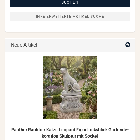
Suche
SUCHEN
IHRE ERWEITERTE ARTIKEL SUCHE
Neue Artikel
Pan­ther Raub­tier Katze Leo­pard Figur Links­blick Gar­ten­de­
ko­ra­ti­on Skulp­tur mit So­ckel