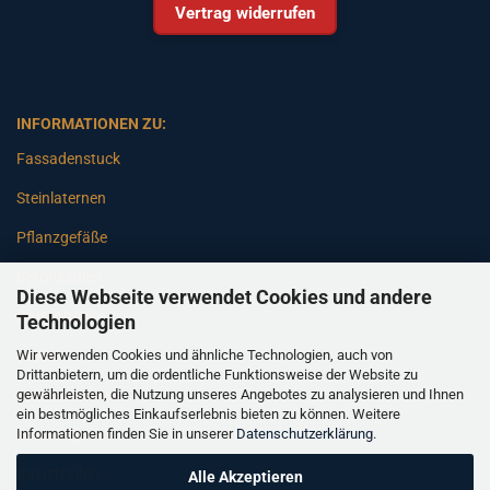
Vertrag widerrufen
INFORMATIONEN ZU:
Fassadenstuck
Steinlaternen
Pflanzgefäße
Betonsäulen
Diese Webseite verwendet Cookies und andere
Gartenbänke
Technologien
Wir verwenden Cookies und ähnliche Technologien, auch von
Pfeiler
Drittanbietern, um die ordentliche Funktionsweise der Website zu
gewährleisten, die Nutzung unseres Angebotes zu analysieren und Ihnen
Gartenbrunnen
ein bestmögliches Einkaufserlebnis bieten zu können. Weitere
Informationen finden Sie in unserer
Datenschutzerklärung
.
Gartenfiguren
Balustraden
Alle Akzeptieren