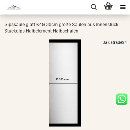
Gips­säu­le glatt K4G 30cm große Säu­len aus In­nen­stuck
Stuck­gips Halb­ele­ment Halb­scha­len
Balustrade24