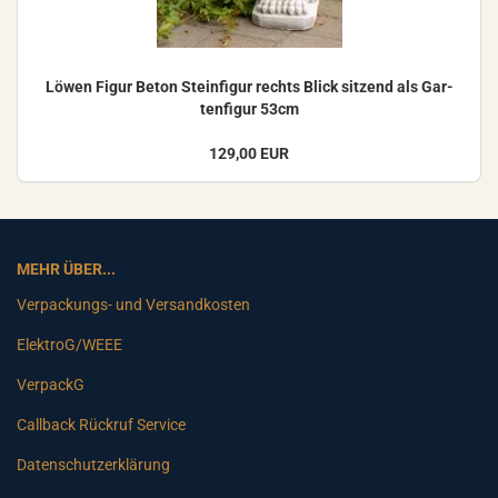
Löwen Figur Beton Stein­fi­gur rechts Blick sit­zend als Gar­
ten­fi­gur 53cm
129,00 EUR
MEHR ÜBER...
Verpackungs- und Versandkosten
ElektroG/WEEE
VerpackG
Callback Rückruf Service
Datenschutzerklärung