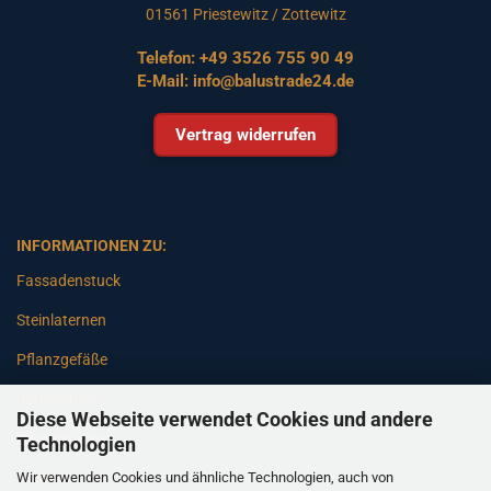
01561 Priestewitz / Zottewitz
Telefon:
+49 3526 755 90 49
E-Mail:
info@balustrade24.de
Vertrag widerrufen
INFORMATIONEN ZU:
Fassadenstuck
Steinlaternen
Pflanzgefäße
Betonsäulen
Diese Webseite verwendet Cookies und andere
Gartenbänke
Technologien
Wir verwenden Cookies und ähnliche Technologien, auch von
Pfeiler