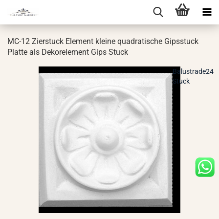
MC-12 Zier­stuck Ele­ment klei­ne qua­dra­ti­sche Gips­stuck
Plat­te als De­kor­ele­ment Gips Stuck
Balustrade24
Stuck