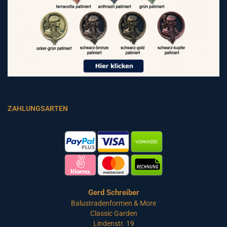
ZAHLUNGSARTEN
Gerd Schreiber
Balustradenformen & More
Classic Garden
Lindenstr. 19