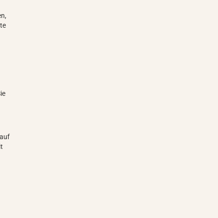
en,
te
ie
s
nauf
it