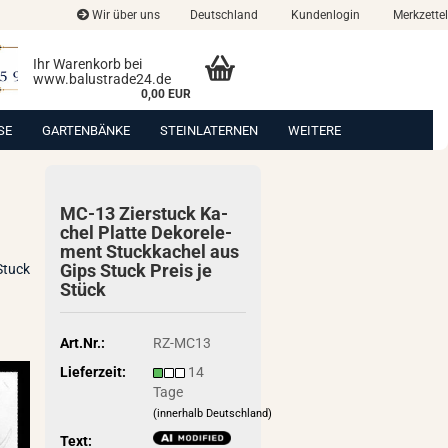
Wir über uns
Deutschland
Kundenlogin
Merkzettel
Ihr Warenkorb bei
www.balustrade24.de
0,00 EUR
SE
GARTENBÄNKE
STEINLATERNEN
WEITERE
MC-13 Zier­stuck Ka­
chel Plat­te De­kor­ele­
ment Stuck­ka­chel aus
Gips Stuck Preis je
Stuck
Stück
Art.Nr.:
RZ-MC13
Lieferzeit:
14
Tage
(innerhalb Deutschland)
Text: