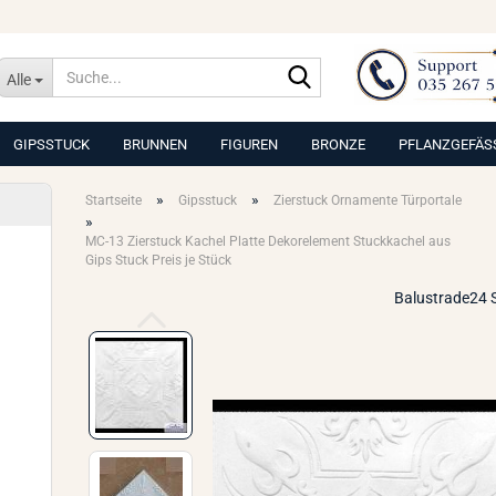
Suche...
Alle
GIPSSTUCK
BRUNNEN
FIGUREN
BRONZE
PFLANZGEFÄS
»
»
Startseite
Gipsstuck
Zierstuck Ornamente Türportale
»
MC-13 Zierstuck Kachel Platte Dekorelement Stuckkachel aus
Gips Stuck Preis je Stück
Balustrade24 