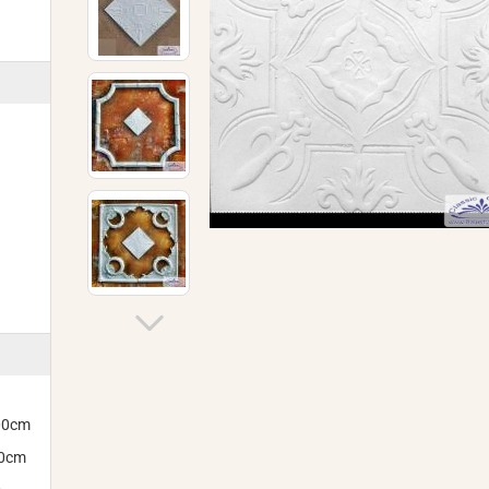
300cm
00cm