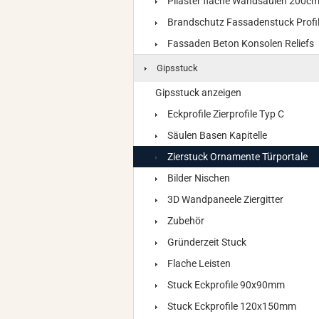
Pilaster flache Wandsäulen 200c
Brandschutz Fassadenstuck Profi
Fassaden Beton Konsolen Reliefs
Gipsstuck
Gipsstuck anzeigen
Eckprofile Zierprofile Typ C
Säulen Basen Kapitelle
Zierstuck Ornamente Türportale
Bilder Nischen
3D Wandpaneele Ziergitter
Zubehör
Gründerzeit Stuck
Flache Leisten
Stuck Eckprofile 90x90mm
Stuck Eckprofile 120x150mm