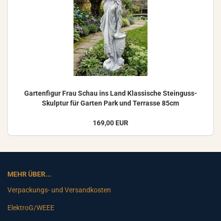
Gar­ten­fi­gur Frau Schau ins Land Klas­si­sche Steinguss-​
Skulptur für Gar­ten Park und Ter­ras­se 85cm
169,00 EUR
MEHR ÜBER...
Verpackungs- und Versandkosten
ElektroG/WEEE