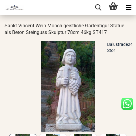
Sankt Vin­cent Wein Mönch geist­li­che Gar­ten­fi­gur Sta­tue
als Beton Stein­guss Skulp­tur 78cm 46kg ST417
Balustrade24
Stor