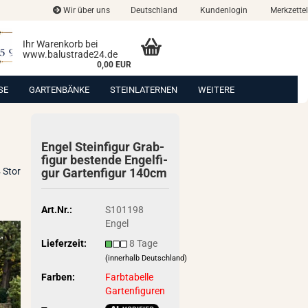
Wir über uns
Deutschland
Kundenlogin
Merkzettel
Ihr Warenkorb bei
www.balustrade24.de
0,00 EUR
SE
GARTENBÄNKE
STEINLATERNEN
WEITERE
Engel Stein­fi­gur Grab­
fi­gur bes­ten­de En­gel­fi­
 Stor
gur Gar­ten­fi­gur 140cm
Art.Nr.:
S101198
Engel
Lieferzeit:
8 Tage
(innerhalb Deutschland)
Farben:
Farbtabelle
Gartenfiguren