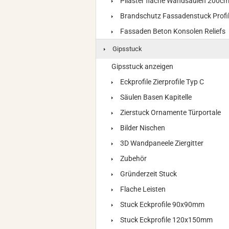
Pilaster flache Wandsäulen 200c
Brandschutz Fassadenstuck Profi
Fassaden Beton Konsolen Reliefs
Gipsstuck
Gipsstuck anzeigen
Eckprofile Zierprofile Typ C
Säulen Basen Kapitelle
Zierstuck Ornamente Türportale
Bilder Nischen
3D Wandpaneele Ziergitter
Zubehör
Gründerzeit Stuck
Flache Leisten
Stuck Eckprofile 90x90mm
Stuck Eckprofile 120x150mm