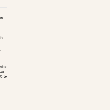
on
efe
nd
eine
 zu
 Orte