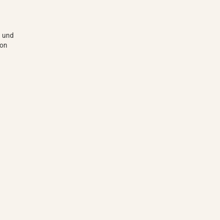
n und
ion