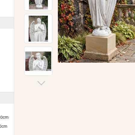
300cm
00cm