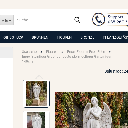
Suche...
Alle
GIPSSTUCK
BRUNNEN
FIGUREN
BRONZE
PFLANZGEFÄS
»
»
»
Startseite
Figuren
Engel Figuren Feen Elfen
Engel Steinfigur Grabfigur bestende Engelfigur Gartenfigur
140cm
Balustrade24