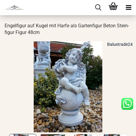
En­gel­fi­gur auf Kugel mit Harfe als Gar­ten­fi­gur Beton Stein­
fi­gur Figur 48cm
Balustrade24