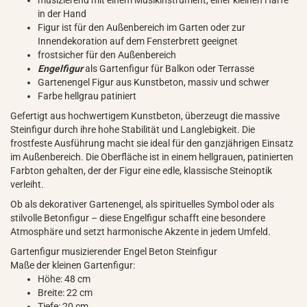
musizierend mit einem Musikinstrument, einer kleinen Harfe
in der Hand
Figur ist für den Außenbereich im Garten oder zur
Innendekoration auf dem Fensterbrett geeignet
frostsicher für den Außenbereich
Engelfigur
als Gartenfigur für Balkon oder Terrasse
Gartenengel Figur aus Kunstbeton, massiv und schwer
Farbe hellgrau patiniert
Gefertigt aus hochwertigem Kunstbeton, überzeugt die massive
Steinfigur durch ihre hohe Stabilität und Langlebigkeit. Die
frostfeste Ausführung macht sie ideal für den ganzjährigen Einsatz
im Außenbereich. Die Oberfläche ist in einem hellgrauen, patinierten
Farbton gehalten, der der Figur eine edle, klassische Steinoptik
verleiht.
Ob als dekorativer Gartenengel, als spirituelles Symbol oder als
stilvolle Betonfigur – diese Engelfigur schafft eine besondere
Atmosphäre und setzt harmonische Akzente in jedem Umfeld.
Gartenfigur musizierender Engel Beton Steinfigur
Maße der kleinen Gartenfigur:
Höhe: 48 cm
Breite: 22 cm
Tiefe: 20 cm