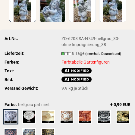
Art.Nr.:
ZO-6208 SA-N749-hellgrau_30-
ohne Imprägnierung_38
Lieferzeit:
8 Tage
(innerhalb Deutschland)
Farben:
Farbtabelle Gartenfiguren
Text:
Bild:
Versand Gewicht:
9.9
kg je Stück
Farbe:
hellgrau patiniert
+ 0,99 EUR