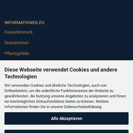
INFORMATIONEN ZU:
Fassadenstuck
Steinlaternen
Pflanzgefäße
Betonsäulen
Diese Webseite verwendet Cookies und andere
Gartenbänke
Technologien
Wir verwenden Cookies und ähnliche Technologien, auch von
Pfeiler
Drittanbietern, um die ordentliche Funktionsweise der Website zu
gewährleisten, die Nutzung unseres Angebotes zu analysieren und Ihnen
Gartenbrunnen
ein bestmögliches Einkaufserlebnis bieten zu können. Weitere
Informationen finden Sie in unserer
Datenschutzerklärung
.
Gartenfiguren
Balustraden
Alle Akzeptieren
Säulen Verkleidungen