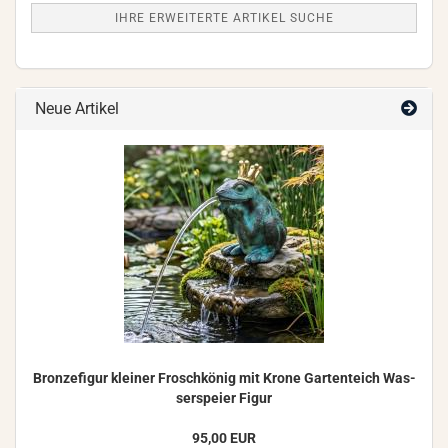
IHRE ERWEITERTE ARTIKEL SUCHE
Neue Artikel
Bron­ze­fi­gur klei­ner Frosch­kö­nig mit Krone Gar­ten­teich Was­
ser­spei­er Figur
95,00 EUR