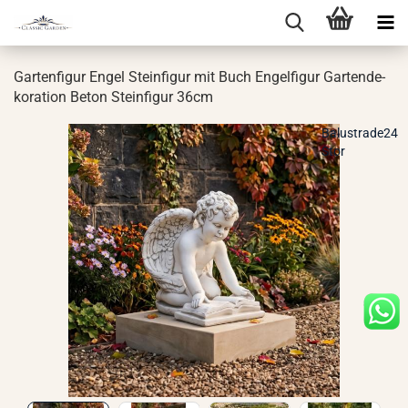
Gar­ten­fi­gur Engel Stein­fi­gur mit Buch En­gel­fi­gur Gar­ten­de­
ko­ra­ti­on Beton Stein­fi­gur 36cm
Balustrade24
Stor