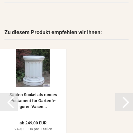
Zu diesem Produkt empfehlen wir Ihnen:
Säu­len So­ckel als run­des
Pos­ta­ment für Gar­ten­fi­
gu­ren Vasen...
ab 249,00 EUR
249,00 EUR pro 1 Stück