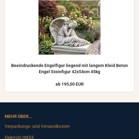
Be­ein­dru­cken­de En­gel­fi­gur lie­gend mit lan­gem Kleid Beton
Engel Stein­fi­gur 42x54cm 45kg
ab 195,00 EUR
MEHR ÜBER...
Verpackungs- und Versandkosten
ElektroG/WEEE