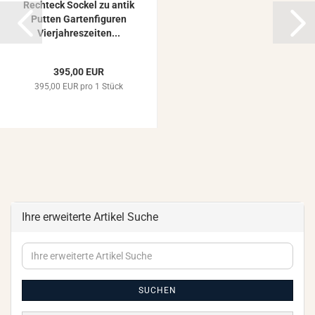
Recht­eck So­ckel zu antik
Put­ten Gar­ten­fi­gu­ren
Vier­jah­res­zei­ten...
395,00 EUR
395,00 EUR pro 1 Stück
Ihre erweiterte Artikel Suche
Ihre
erweiterte
Artikel
Suche
SUCHEN