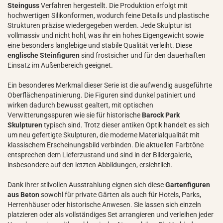
Steinguss
Verfahren hergestellt. Die Produktion erfolgt mit
hochwertigen Silikonformen, wodurch feine Details und plastische
Strukturen präzise wiedergegeben werden. Jede Skulptur ist
vollmassiv und nicht hohl, was ihr ein hohes Eigengewicht sowie
eine besonders langlebige und stabile Qualität verleiht. Diese
englische Steinfiguren
sind frostsicher und für den dauerhaften
Einsatz im Außenbereich geeignet.
Ein besonderes Merkmal dieser Serie ist die aufwendig ausgeführte
Oberflächenpatinierung. Die Figuren sind dunkel patiniert und
wirken dadurch bewusst gealtert, mit optischen
Verwitterungsspuren wie sie für historische
Barock Park
Skulpturen
typisch sind. Trotz dieser antiken Optik handelt es sich
um neu gefertigte Skulpturen, die moderne Materialqualität mit
klassischem Erscheinungsbild verbinden. Die aktuellen Farbtöne
entsprechen dem Lieferzustand und sind in der Bildergalerie,
insbesondere auf den letzten Abbildungen, ersichtlich.
Dank ihrer stilvollen Ausstrahlung eignen sich diese
Gartenfiguren
aus Beton
sowohl für private Gärten als auch für Hotels, Parks,
Herrenhäuser oder historische Anwesen. Sie lassen sich einzeln
platzieren oder als vollständiges Set arrangieren und verleihen jeder