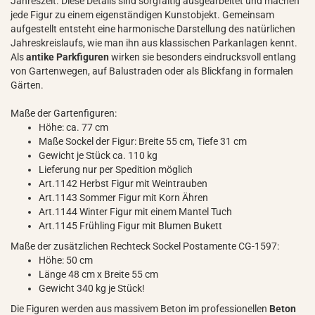
Jahreszeit. Diese Details sind sorgfältig ausgearbeitet und machen
jede Figur zu einem eigenständigen Kunstobjekt. Gemeinsam
aufgestellt entsteht eine harmonische Darstellung des natürlichen
Jahreskreislaufs, wie man ihn aus klassischen Parkanlagen kennt.
Als
antike Parkfiguren
wirken sie besonders eindrucksvoll entlang
von Gartenwegen, auf Balustraden oder als Blickfang in formalen
Gärten.
Maße der Gartenfiguren:
Höhe: ca. 77 cm
Maße Sockel der Figur: Breite 55 cm, Tiefe 31 cm
Gewicht je Stück ca. 110 kg
Lieferung nur per Spedition möglich
Art.1142 Herbst Figur mit Weintrauben
Art.1143 Sommer Figur mit Korn Ähren
Art.1144 Winter Figur mit einem Mantel Tuch
Art.1145 Frühling Figur mit Blumen Bukett
Maße der zusätzlichen Rechteck Sockel Postamente CG-1597:
Höhe: 50 cm
Länge 48 cm x Breite 55 cm
Gewicht 340 kg je Stück!
Die Figuren werden aus massivem Beton im professionellen
Beton