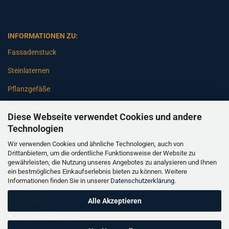
INFORMATIONEN ZU:
Fassadenstuck
Steinlaternen
Pflanzgefäße
Betonsäulen
Diese Webseite verwendet Cookies und andere
Gartenbänke
Technologien
Wir verwenden Cookies und ähnliche Technologien, auch von
Pfeiler
Drittanbietern, um die ordentliche Funktionsweise der Website zu
gewährleisten, die Nutzung unseres Angebotes zu analysieren und Ihnen
Gartenbrunnen
ein bestmögliches Einkaufserlebnis bieten zu können. Weitere
Informationen finden Sie in unserer
Datenschutzerklärung
.
Gartenfiguren
Balustraden
Alle Akzeptieren
Säulen Verkleidungen