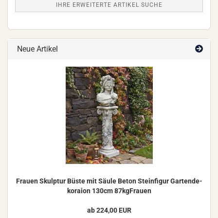
IHRE ERWEITERTE ARTIKEL SUCHE
Neue Artikel
Frau­en Skulp­tur Büste mit Säule Beton Stein­fi­gur Gar­ten­de­
ko­rai­on 130cm 87kgFrauen
ab 224,00 EUR