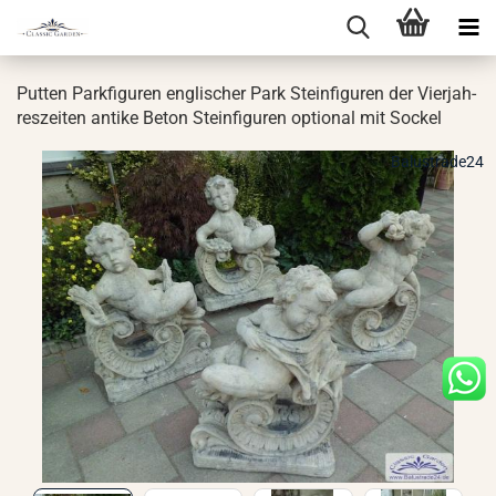
Put­ten Park­fi­gu­ren eng­li­scher Park Stein­fi­gu­ren der Vier­jah­
res­zei­ten an­ti­ke Beton Stein­fi­gu­ren op­tio­nal mit So­ckel
Balustrade24