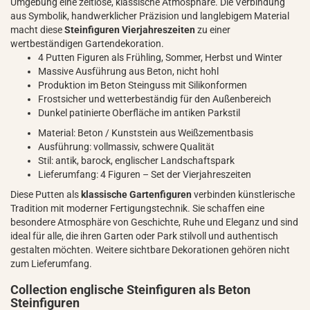
Umgebung eine zeitlose, klassische Atmosphäre. Die Verbindung
aus Symbolik, handwerklicher Präzision und langlebigem Material
macht diese
Steinfiguren Vierjahreszeiten
zu einer
wertbeständigen Gartendekoration.
4 Putten Figuren als Frühling, Sommer, Herbst und Winter
Massive Ausführung aus Beton, nicht hohl
Produktion im Beton Steinguss mit Silikonformen
Frostsicher und wetterbeständig für den Außenbereich
Dunkel patinierte Oberfläche im antiken Parkstil
Material: Beton / Kunststein aus Weißzementbasis
Ausführung: vollmassiv, schwere Qualität
Stil: antik, barock, englischer Landschaftspark
Lieferumfang: 4 Figuren – Set der Vierjahreszeiten
Diese Putten als
klassische Gartenfiguren
verbinden künstlerische
Tradition mit moderner Fertigungstechnik. Sie schaffen eine
besondere Atmosphäre von Geschichte, Ruhe und Eleganz und sind
ideal für alle, die ihren Garten oder Park stilvoll und authentisch
gestalten möchten. Weitere sichtbare Dekorationen gehören nicht
zum Lieferumfang.
Collection englische Steinfiguren als Beton
Steinfiguren