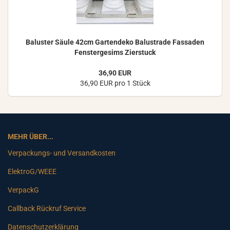
Ba­lus­ter Säule 42cm Gar­ten­de­ko Ba­lus­tra­de Fas­sa­den
Fens­ter­ge­sims Zier­stuck
36,90 EUR
36,90 EUR pro 1 Stück
MEHR ÜBER...
Verpackungs- und Versandkosten
ElektroG/WEEE
VerpackG
Callback Rückruf Service
Datenschutzerklärung