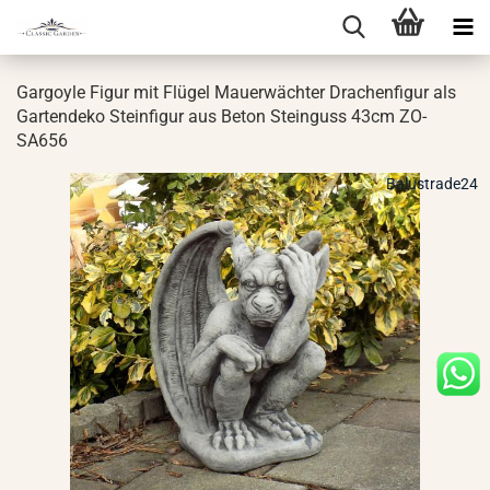
Gar­go­yle Figur mit Flü­gel Mau­er­wäch­ter Dra­chen­fi­gur als
Gar­ten­de­ko Stein­fi­gur aus Beton Stein­guss 43cm ZO-​
SA656
Balustrade24