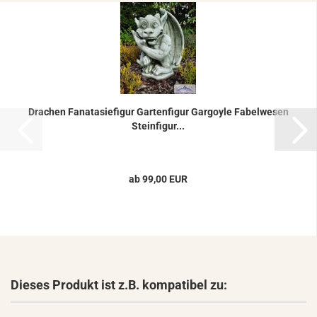
Dra­chen Fa­na­ta­sie­fi­gur Gar­ten­fi­gur Gar­go­yle Fa­bel­we­sen
Stein­fi­gur...
ab 99,00 EUR
Dieses Produkt ist z.B. kompatibel zu: