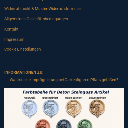
Widerrufsrecht & Muster-Widerrufsformular
Allgemeinen Geschäftsbedingungen
Kontakt
Impressum
Cookie Einstellungen
INFORMATIONEN ZU:
Was ist eine Imprägnierung bei Gartenfiguren Pflanzgefäßen?