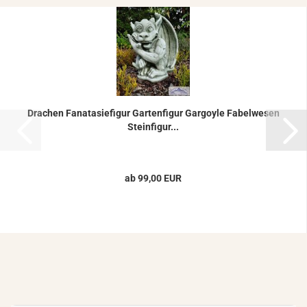
Dra­chen Fa­na­ta­sie­fi­gur Gar­ten­fi­gur Gar­go­yle Fa­bel­we­sen
Stein­fi­gur...
ab 99,00 EUR