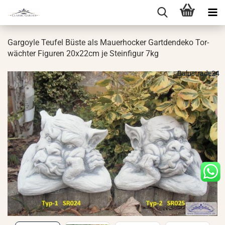
Gar­go­yle Teu­fel Büste als Mau­er­ho­cker Gart­den­de­ko Tor­
wäch­ter Fi­gu­ren 20x22cm je Stein­fi­gur 7kg
Balustrade24