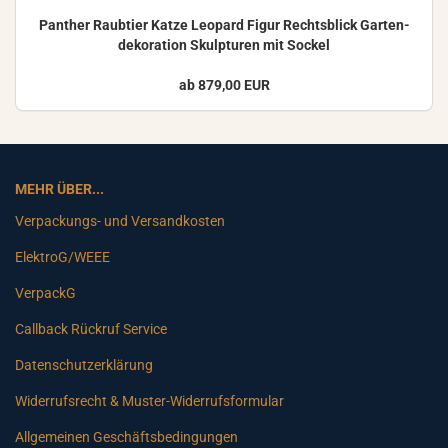
Pan­ther Raub­tier Katze Leo­pard Figur Rechts­blick Gar­ten­
de­ko­ra­ti­on Skulp­tu­ren mit So­ckel
ab 879,00 EUR
MEHR ÜBER...
Verpackungs- und Versandkosten
ElektroG/WEEE
VerpackG
Callback Rückruf Service
Datenschutzerklärung
Widerrufsrecht & Muster-Widerrufsformular
Allgemeinen Geschäftsbedingungen