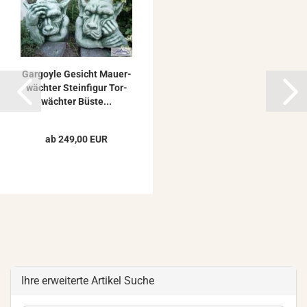
Gar­go­yle Ge­sicht Mau­er­
wäch­ter Stein­fi­gur Tor­
wäch­ter Büste...
ab 249,00 EUR
Ihre erweiterte Artikel Suche