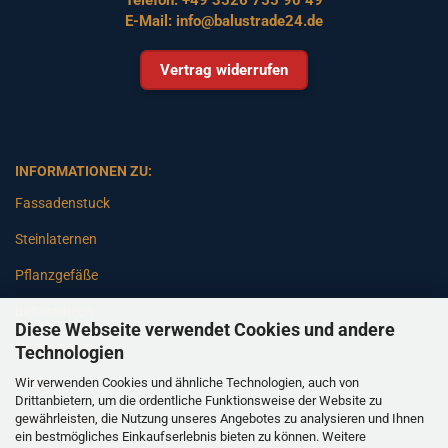
E-Mail:
info@balustrade24.de
Vertrag widerrufen
INFORMATIONEN ZU:
Fassadenstuck
Steinlaternen
Pflanzgefäße
Betonsäulen
Diese Webseite verwendet Cookies und andere
Gartenbänke
Technologien
Wir verwenden Cookies und ähnliche Technologien, auch von
Pfeiler
Drittanbietern, um die ordentliche Funktionsweise der Website zu
gewährleisten, die Nutzung unseres Angebotes zu analysieren und Ihnen
Gartenbrunnen
ein bestmögliches Einkaufserlebnis bieten zu können. Weitere