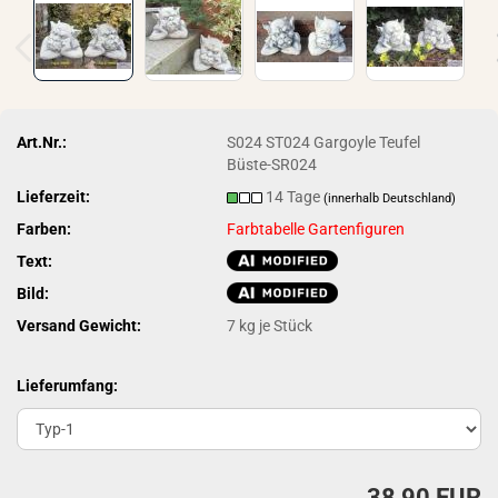
Art.Nr.:
S024 ST024 Gargoyle Teufel
Büste-SR024
Lieferzeit:
14 Tage
(innerhalb Deutschland)
Farben:
Farbtabelle Gartenfiguren
Text:
Bild:
Versand Gewicht:
7
kg je Stück
Lieferumfang:
38,90 EUR