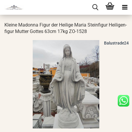
Klei­ne Ma­don­na Figur der Hei­li­ge Maria Stein­fi­gur Hei­li­gen­
fi­gur Mut­ter Got­tes 63cm 17kg ZO-​1528
Balustrade24