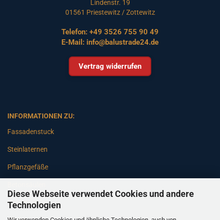
Lindenstr. 19
01561 Priestewitz / Zottewitz
Telefon:
+49 3526 755 90 49
E-Mail:
info@balustrade24.de
Vertrag widerrufen
INFORMATIONEN ZU:
Fassadenstuck
Steinlaternen
Pflanzgefäße
Betonsäulen
Diese Webseite verwendet Cookies und andere
Gartenbänke
Technologien
Wir verwenden Cookies und ähnliche Technologien, auch von
Pfeiler