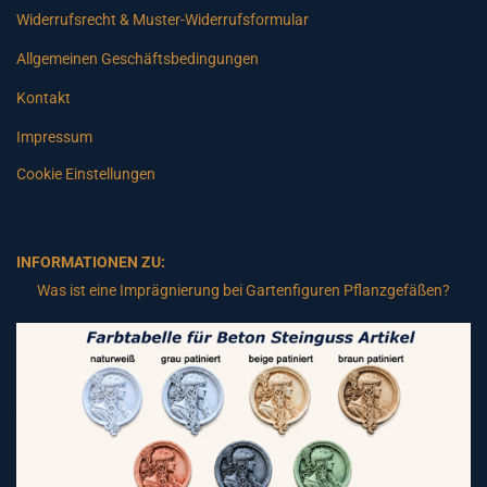
Widerrufsrecht & Muster-Widerrufsformular
Allgemeinen Geschäftsbedingungen
Kontakt
Impressum
Cookie Einstellungen
INFORMATIONEN ZU:
Was ist eine Imprägnierung bei Gartenfiguren Pflanzgefäßen?