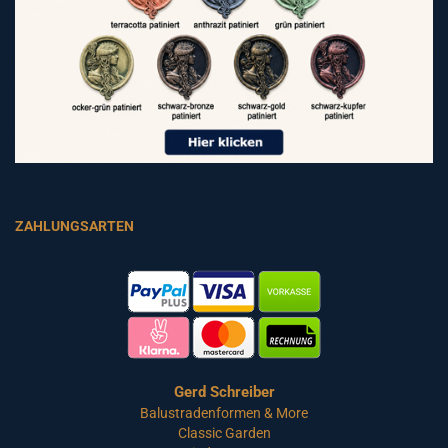
ZAHLUNGSARTEN
Gerd Schreiber
Balustradenformen & More
Classic Garden