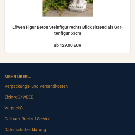
Löwen Figur Beton Stein­fi­gur rechts Blick sit­zend als Gar­
ten­fi­gur 53cm
ab 129,00 EUR
MEHR ÜBER...
Verpackungs- und Versandkosten
ElektroG/WEEE
VerpackG
Callback Rückruf Service
Datenschutzerklärung