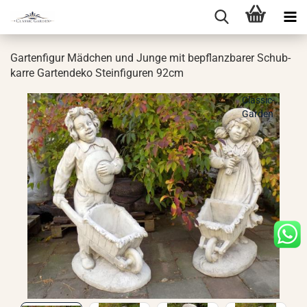
Gar­ten­fi­gur Mäd­chen und Junge mit be­pflanz­ba­rer Schub­
kar­re Gar­ten­de­ko Stein­fi­gu­ren 92cm
Classic-
Garden