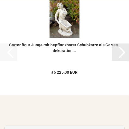
Gar­ten­fi­gur Junge mit be­pflanz­ba­rer Schub­kar­re als Gar­ten­
de­ko­ra­ti­on...
ab 225,00 EUR