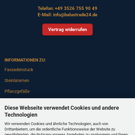
Telefon:
+49 3526 755 90 49
E-Mail:
info@balustrade24.de
Vertrag widerrufen
INFORMATIONEN ZU:
Fassadenstuck
Steinlaternen
Pflanzgefäße
Betonsäulen
Diese Webseite verwendet Cookies und andere
Gartenbänke
Technologien
Wir verwenden Cookies und ähnliche Technologien, auch von
Pfeiler
Drittanbietern, um die ordentliche Funktionsweise der Website zu
gewährleisten, die Nutzung unseres Angebotes zu analysieren und Ihnen
Gartenbrunnen