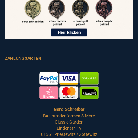
ZAHLUNGSARTEN
Gerd Schreiber
Balustradenformen & More
Classic Garden
Lindenstr. 19
01561 Priestewitz / Zottewitz