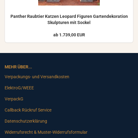
Pan­ther Raub­tier Kat­zen Leo­pard Fi­gu­ren Gar­ten­de­ko­ra­ti­on
Skulp­tu­ren mit So­ckel
ab 1.739,00 EUR
MEHR ÜBER...
Verpackungs- und Versandkosten
ElektroG/WEEE
VerpackG
Callback Rückruf Service
Datenschutzerklärung
Widerrufsrecht & Muster-Widerrufsformular