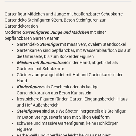
Gartenfigur Mädchen und Junge mit bepflanzbarer Schubkarre
Gartendeko Steinfiguren 92cm, Beton Steinfiguren zur
Gartendekoration
Moderne
Gartenfiguren Junge und Mädchen
mit einer
bepflanzbaren Garten Karren
Gartendeko
Steinfigur
mit massivem, ovalem Standsockel
Gartenkarren sind bepflanzbar, mit Wasserablaufloch bis auf
die Unterseite, bis zum Sockel der Figuren
Mächen mit Blumenstrauß
in der Hand, abgebildet als
Gärtnerin mit Schubkarre
Gärtner Junge abgebildet mit Hut und Gartenkarre in der
Hand
Kinderfiguren
als Geschenk oder als lustige
Gartendekoration aus Beton Kunststein
frostsichere Figuren für den Garten, Eingangsbereich, Haus
und Hof Außenbereich
Steinfiguren
sind aus Weißbeton, hergestellt als Steinfigur,
im Beton Steingussverfahren mit Silikon Gießform
schwere und massive Gartenfiguren, keine Hohlkörper
Figuren!
Farbe weiß und Oberfläche leicht hellgrau patiniert