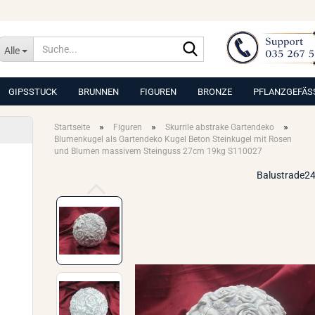
Suche...
Alle
GIPSSTUCK
BRUNNEN
FIGUREN
BRONZE
PFLANZGEFÄS
»
»
»
Startseite
Figuren
Skurrile abstrake Gartendeko
Blumenkugel als Gartendeko Kugel Beton Steinkugel mit Rosen
und Blumen massivem Steinguss 27cm 19kg S110027
Balustrade24