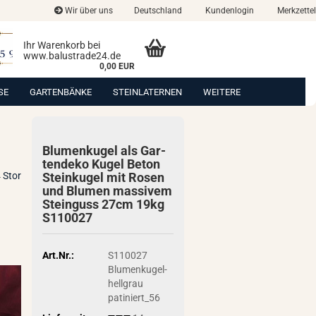
Wir über uns
Deutschland
Kundenlogin
Merkzettel
Ihr Warenkorb bei
www.balustrade24.de
0,00 EUR
SE
GARTENBÄNKE
STEINLATERNEN
WEITERE
Blu­men­ku­gel als Gar­
ten­de­ko Kugel Beton
 Stor
Stein­ku­gel mit Rosen
und Blu­men mas­si­vem
Stein­guss 27cm 19kg
S110027
Art.Nr.:
S110027
Blumenkugel-
hellgrau
patiniert_56