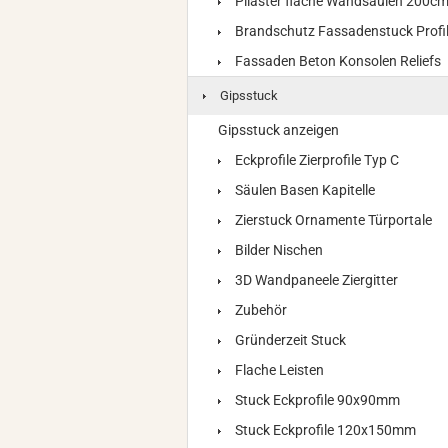
Pilaster flache Wandsäulen 200c
Brandschutz Fassadenstuck Profi
Fassaden Beton Konsolen Reliefs
Gipsstuck
Gipsstuck anzeigen
Eckprofile Zierprofile Typ C
Säulen Basen Kapitelle
Zierstuck Ornamente Türportale
Bilder Nischen
3D Wandpaneele Ziergitter
Zubehör
Gründerzeit Stuck
Flache Leisten
Stuck Eckprofile 90x90mm
Stuck Eckprofile 120x150mm