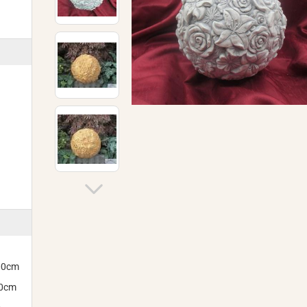
300cm
00cm