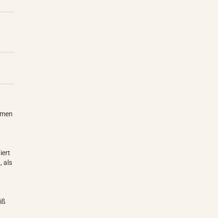
umen
iert
 als
iß