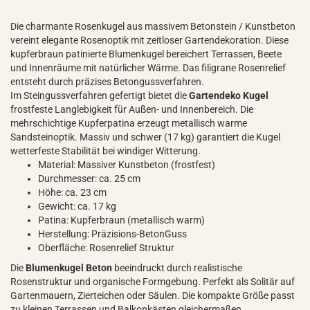
Die charmante Rosenkugel aus massivem Betonstein / Kunstbeton
vereint elegante Rosenoptik mit zeitloser Gartendekoration. Diese
kupferbraun patinierte Blumenkugel bereichert Terrassen, Beete
und Innenräume mit natürlicher Wärme. Das filigrane Rosenrelief
entsteht durch präzises Betongussverfahren.
Im Steingussverfahren gefertigt bietet die
Gartendeko Kugel
frostfeste Langlebigkeit für Außen- und Innenbereich. Die
mehrschichtige Kupferpatina erzeugt metallisch warme
Sandsteinoptik. Massiv und schwer (17 kg) garantiert die Kugel
wetterfeste Stabilität bei windiger Witterung.
Material: Massiver Kunstbeton (frostfest)
Durchmesser: ca. 25 cm
Höhe: ca. 23 cm
Gewicht: ca. 17 kg
Patina: Kupferbraun (metallisch warm)
Herstellung: Präzisions-BetonGuss
Oberfläche: Rosenrelief Struktur
Die
Blumenkugel Beton
beeindruckt durch realistische
Rosenstruktur und organische Formgebung. Perfekt als Solitär auf
Gartenmauern, Zierteichen oder Säulen. Die kompakte Größe passt
zu kleinen Terrassen und Balkonkästen gleichermaßen.