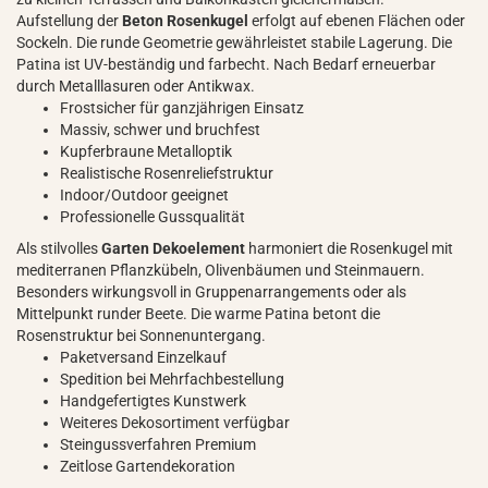
Aufstellung der
Beton Rosenkugel
erfolgt auf ebenen Flächen oder
Sockeln. Die runde Geometrie gewährleistet stabile Lagerung. Die
Patina ist UV-beständig und farbecht. Nach Bedarf erneuerbar
durch Metalllasuren oder Antikwax.
Frostsicher für ganzjährigen Einsatz
Massiv, schwer und bruchfest
Kupferbraune Metalloptik
Realistische Rosenreliefstruktur
Indoor/Outdoor geeignet
Professionelle Gussqualität
Als stilvolles
Garten Dekoelement
harmoniert die Rosenkugel mit
mediterranen Pflanzkübeln, Olivenbäumen und Steinmauern.
Besonders wirkungsvoll in Gruppenarrangements oder als
Mittelpunkt runder Beete. Die warme Patina betont die
Rosenstruktur bei Sonnenuntergang.
Paketversand Einzelkauf
Spedition bei Mehrfachbestellung
Handgefertigtes Kunstwerk
Weiteres Dekosortiment verfügbar
Steingussverfahren Premium
Zeitlose Gartendekoration