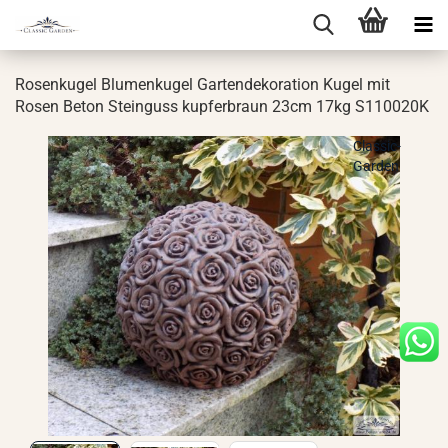
Ro­sen­ku­gel Blu­men­ku­gel Gar­ten­de­ko­ra­ti­on Kugel mit
Rosen Beton Stein­guss kup­fer­braun 23cm 17kg S110020K
Classic-
Garden