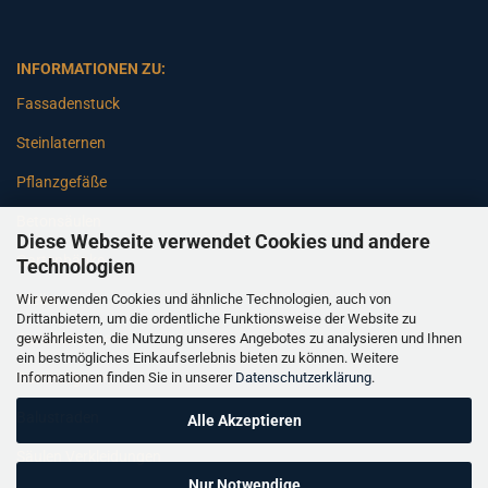
INFORMATIONEN ZU:
Fassadenstuck
Steinlaternen
Pflanzgefäße
Betonsäulen
Diese Webseite verwendet Cookies und andere
Gartenbänke
Technologien
Wir verwenden Cookies und ähnliche Technologien, auch von
Pfeiler
Drittanbietern, um die ordentliche Funktionsweise der Website zu
gewährleisten, die Nutzung unseres Angebotes zu analysieren und Ihnen
Gartenbrunnen
ein bestmögliches Einkaufserlebnis bieten zu können. Weitere
Informationen finden Sie in unserer
Datenschutzerklärung
.
Gartenfiguren
Balustraden
Alle Akzeptieren
Säulen Verkleidungen
Nur Notwendige