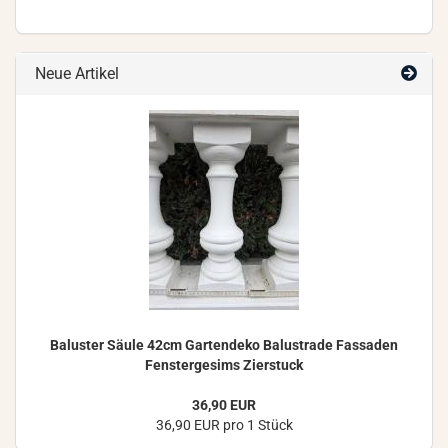
Neue Artikel
Ba­lus­ter Säule 42cm Gar­ten­de­ko Ba­lus­tra­de Fas­sa­den
Fens­ter­ge­sims Zier­stuck
36,90 EUR
36,90 EUR pro 1 Stück