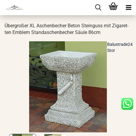
Über­gro­ßer XL Aschen­be­cher Beton Stein­guss mit Zi­ga­ret­
ten Em­blem Stan­daschen­be­cher Säule 86cm
Balustrade24
Stor