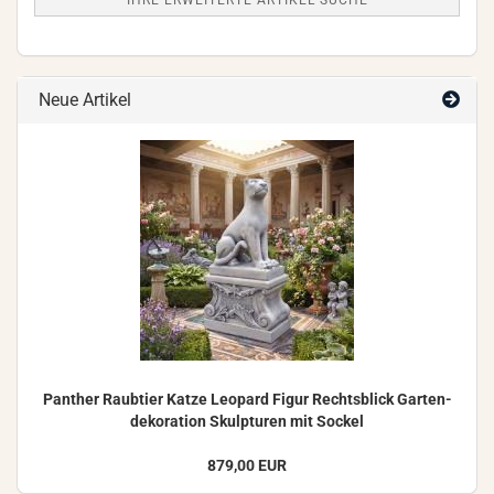
IHRE ERWEITERTE ARTIKEL SUCHE
Neue Artikel
Pan­ther Raub­tier Katze Leo­pard Figur Rechts­blick Gar­ten­
de­ko­ra­ti­on Skulp­tu­ren mit So­ckel
879,00 EUR