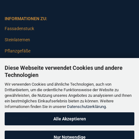
INFORMATIONEN ZU:
Fassadenstuck
Steinlaternen
Pflanzgefäße
Betonsäulen
Diese Webseite verwendet Cookies und andere
Gartenbänke
Technologien
Wir verwenden Cookies und ähnliche Technologien, auch von
Pfeiler
Drittanbietern, um die ordentliche Funktionsweise der Website zu
gewährleisten, die Nutzung unseres Angebotes zu analysieren und Ihnen
Gartenbrunnen
ein bestmögliches Einkaufserlebnis bieten zu können. Weitere
Informationen finden Sie in unserer
Datenschutzerklärung
.
Gartenfiguren
Balustraden
Alle Akzeptieren
Säulen Verkleidungen
Nur Notwendige