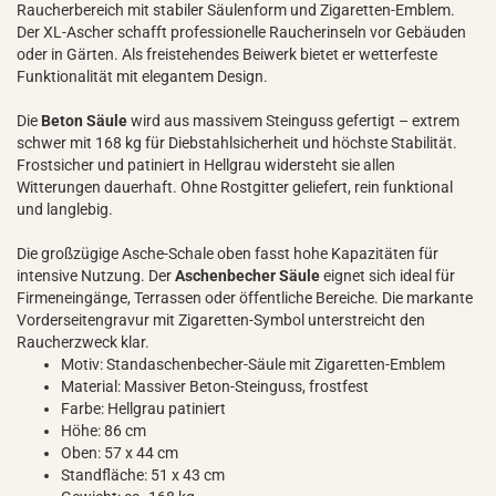
Raucherbereich mit stabiler Säulenform und Zigaretten-Emblem.
Der XL-Ascher schafft professionelle Raucherinseln vor Gebäuden
oder in Gärten. Als freistehendes Beiwerk bietet er wetterfeste
Funktionalität mit elegantem Design.
Die
Beton Säule
wird aus massivem Steinguss gefertigt – extrem
schwer mit 168 kg für Diebstahlsicherheit und höchste Stabilität.
Frostsicher und patiniert in Hellgrau widersteht sie allen
Witterungen dauerhaft. Ohne Rostgitter geliefert, rein funktional
und langlebig.
Die großzügige Asche-Schale oben fasst hohe Kapazitäten für
intensive Nutzung. Der
Aschenbecher Säule
eignet sich ideal für
Firmeneingänge, Terrassen oder öffentliche Bereiche. Die markante
Vorderseitengravur mit Zigaretten-Symbol unterstreicht den
Raucherzweck klar.
Motiv: Standaschenbecher-Säule mit Zigaretten-Emblem
Material: Massiver Beton-Steinguss, frostfest
Farbe: Hellgrau patiniert
Höhe: 86 cm
Oben: 57 x 44 cm
Standfläche: 51 x 43 cm