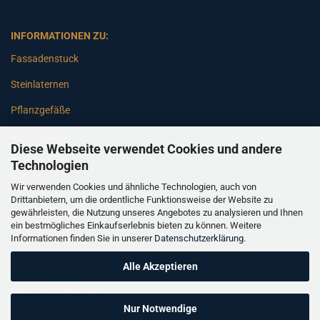
INFORMATIONEN ZU:
Fassadenstuck
Steinlaternen
Pflanzgefäße
Betonsäulen
Diese Webseite verwendet Cookies und andere
Gartenbänke
Technologien
Wir verwenden Cookies und ähnliche Technologien, auch von
Pfeiler
Drittanbietern, um die ordentliche Funktionsweise der Website zu
gewährleisten, die Nutzung unseres Angebotes zu analysieren und Ihnen
Gartenbrunnen
ein bestmögliches Einkaufserlebnis bieten zu können. Weitere
Informationen finden Sie in unserer
Datenschutzerklärung
.
Gartenfiguren
Balustraden
Alle Akzeptieren
Säulen Verkleidungen
Nur Notwendige