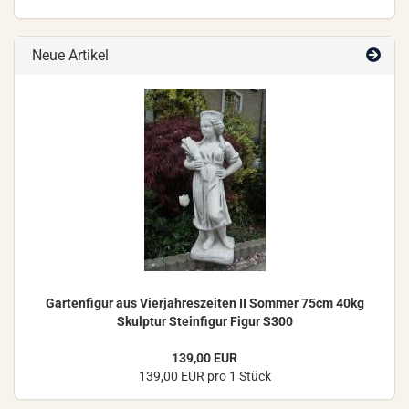
Neue Artikel
Gar­ten­fi­gur aus Vier­jah­res­zei­ten II Som­mer 75cm 40kg
Skulp­tur Stein­fi­gur Figur S300
139,00 EUR
139,00 EUR pro 1 Stück