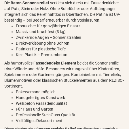
Die
Beton Sonnens relief
verklebt sich direkt mit Fassadenkleber
auf Putz, Stein oder Holz. Ohne Bohrlöcher oder Aufhängungen
integriert sich das Relief nahtlos in Oberflächen. Die Patina ist UV-
beständig – bei Bedarf erneuerbar durch Steinlasuren.
Frostsicher für ganzjährigen Einsatz
Massiv und bruchfest (3 kg)
Zwinkernde Augen + Sonnenstrahlen
Direktverklebung ohne Bohren
Patiniert für plastische Tiefe
Kein Plastik – Premiumbeton
Als humorvolles
Fassadendeko Element
belebt die Sonnensmilie
triste Wände und Höfe. Besonders wirkungsvoll über Kindertüren,
Spielzimmern oder Garteneingängen. Kombinierbar mit Tierreliefs,
Blumenmotiven oder klassischen Stuckelementen aus dem REZISO-
Sortiment.
Paketversand möglich
Handgefertigtes Kunstwerk
Weißbeton Fassadenqualität
Für Haus und Garten
Professionelle SteinGuss-Qualität
Vielfältiges Dekosortiment