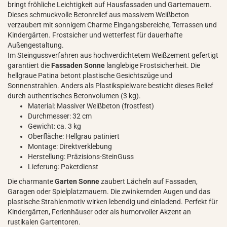
bringt fröhliche Leichtigkeit auf Hausfassaden und Gartemauern.
Dieses schmuckvolle Betonrelief aus massivem Weißbeton
verzaubert mit sonnigem Charme Eingangsbereiche, Terrassen und
Kindergärten. Frostsicher und wetterfest für dauerhafte
Außengestaltung.
Im Steingussverfahren aus hochverdichtetem Weißzement gefertigt
garantiert die
Fassaden Sonne
langlebige Frostsicherheit. Die
hellgraue Patina betont plastische Gesichtszüge und
Sonnenstrahlen. Anders als Plastikspielware besticht dieses Relief
durch authentisches Betonvolumen (3 kg).
Material: Massiver Weißbeton (frostfest)
Durchmesser: 32 cm
Gewicht: ca. 3 kg
Oberfläche: Hellgrau patiniert
Montage: Direktverklebung
Herstellung: Präzisions-SteinGuss
Lieferung: Paketdienst
Die charmante
Garten Sonne
zaubert Lächeln auf Fassaden,
Garagen oder Spielplatzmauern. Die zwinkernden Augen und das
plastische Strahlenmotiv wirken lebendig und einladend. Perfekt für
Kindergärten, Ferienhäuser oder als humorvoller Akzent an
rustikalen Gartentoren.