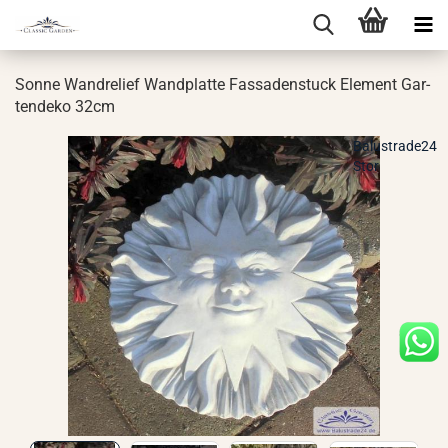
Sonne Wand­re­li­ef Wand­plat­te Fas­sa­den­stuck Ele­ment Gar­
ten­de­ko 32cm
Balustrade24
Stor