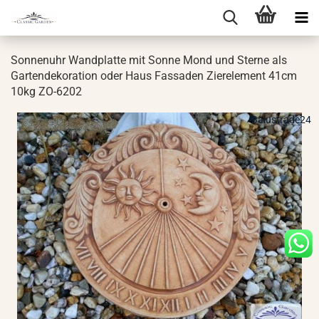
Son­nen­uhr Wand­plat­te mit Sonne Mond und Ster­ne als
Gar­ten­de­ko­ra­ti­on oder Haus Fas­sa­den Zier­ele­ment 41cm
10kg ZO-​6202
Balustrade24