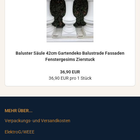
Ba­lus­ter Säule 42cm Gar­ten­de­ko Ba­lus­tra­de Fas­sa­den
Fens­ter­ge­sims Zier­stuck
36,90 EUR
36,90 EUR pro 1 Stück
MEHR ÜBER...
Verpackungs- und Versandkosten
ElektroG/WEEE