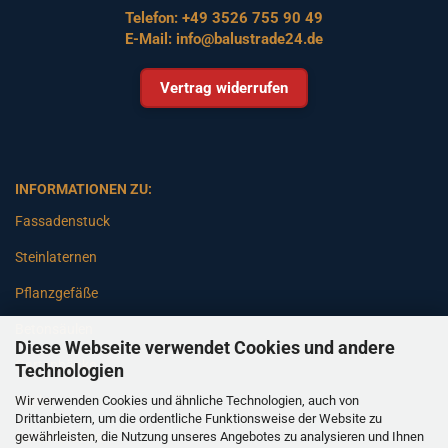
Telefon:
+49 3526 755 90 49
E-Mail:
info@balustrade24.de
Vertrag widerrufen
INFORMATIONEN ZU:
Fassadenstuck
Steinlaternen
Pflanzgefäße
Betonsäulen
Diese Webseite verwendet Cookies und andere
Gartenbänke
Technologien
Wir verwenden Cookies und ähnliche Technologien, auch von
Pfeiler
Drittanbietern, um die ordentliche Funktionsweise der Website zu
gewährleisten, die Nutzung unseres Angebotes zu analysieren und Ihnen
Gartenbrunnen