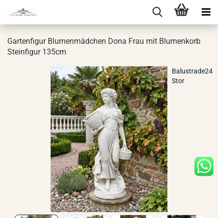
Gar­ten­fi­gur Blu­men­mäd­chen Dona Frau mit Blu­men­korb
Stein­fi­gur 135cm
Balustrade24
Stor