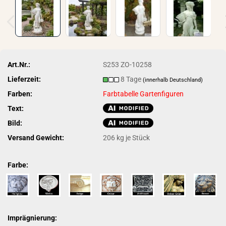
Art.Nr.:
S253 ZO-10258
Lieferzeit:
8 Tage
(innerhalb Deutschland)
Farben:
Farbtabelle Gartenfiguren
Text:
Bild:
Versand Gewicht:
206
kg je Stück
Farbe:
Imprägnierung: