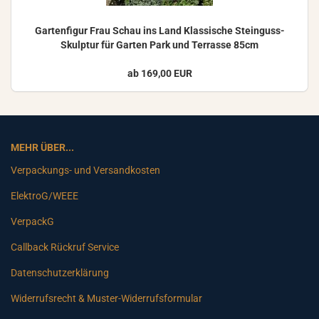
Gar­ten­fi­gur Frau Schau ins Land Klas­si­sche Steinguss-​
Skulptur für Gar­ten Park und Ter­ras­se 85cm
ab 169,00 EUR
MEHR ÜBER...
Verpackungs- und Versandkosten
ElektroG/WEEE
VerpackG
Callback Rückruf Service
Datenschutzerklärung
Widerrufsrecht & Muster-Widerrufsformular