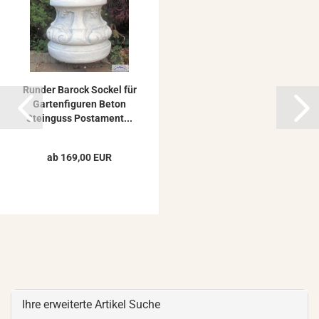
Run­der Ba­rock So­ckel für
Gar­ten­fi­gu­ren Beton
Stein­guss Pos­ta­ment...
ab 169,00 EUR
Ihre erweiterte Artikel Suche