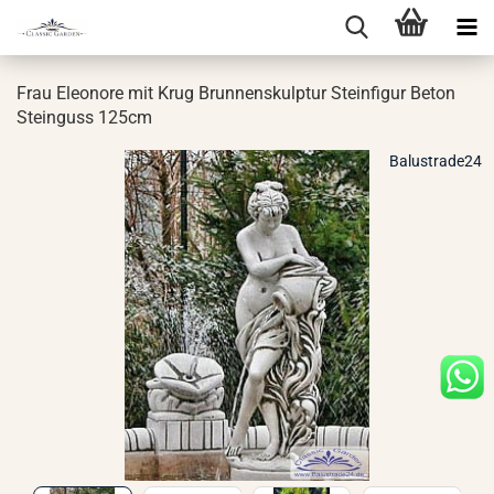
Frau Eleo­no­re mit Krug Brun­nen­skulp­tur Stein­fi­gur Beton
Stein­guss 125cm
Balustrade24