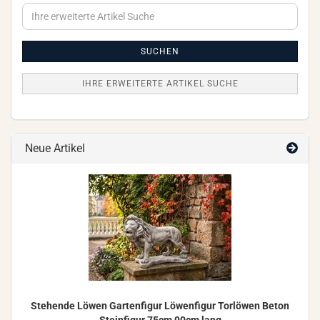
Ihre
erweiterte
Artikel
Suche
SUCHEN
IHRE ERWEITERTE ARTIKEL SUCHE
Neue Artikel
Ste­hen­de Löwen Gar­ten­fi­gur Lö­wen­fi­gur Tor­lö­wen Beton