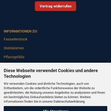
Vertrag widerrufen
INFORMATIONEN ZU:
Fassadenstuck
Steinlaternen
Pflanzgefäße
Betonsäulen
Diese Webseite verwendet Cookies und andere
Gartenbänke
Technologien
Wir verwenden Cookies und ähnliche Technologien, auch von
Pfeiler
Drittanbietern, um die ordentliche Funktionsweise der Website zu
gewährleisten, die Nutzung unseres Angebotes zu analysieren und Ihnen
Gartenbrunnen
ein bestmögliches Einkaufserlebnis bieten zu können. Weitere
Informationen finden Sie in unserer
Datenschutzerklärung
.
Gartenfiguren
Balustraden