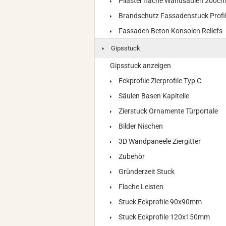
Pilaster flache Wandsäulen 200c
Brandschutz Fassadenstuck Profi
Fassaden Beton Konsolen Reliefs
Gipsstuck
Gipsstuck anzeigen
Eckprofile Zierprofile Typ C
Säulen Basen Kapitelle
Zierstuck Ornamente Türportale
Bilder Nischen
3D Wandpaneele Ziergitter
Zubehör
Gründerzeit Stuck
Flache Leisten
Stuck Eckprofile 90x90mm
Stuck Eckprofile 120x150mm