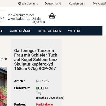
Wir über uns
Deutschland
Kundenlogin
Merkzettel
Ihr Warenkorb bei
www.balustrade24.de
0,00 EUR
SE
GARTENBÄNKE
STEINLATERNEN
WEITERE
Gar­ten­fi­gur Tän­ze­rin
Frau mit Schlei­er Tuch
arden
auf Kugel Schlei­er­tanz
Skulp­tur kup­fer­oxyd
168cm 97kg ROP-​267
Art.Nr.:
ROP-267
Lieferzeit:
14
Tage
(innerhalb Deutschland)
Farben:
Farbtabelle