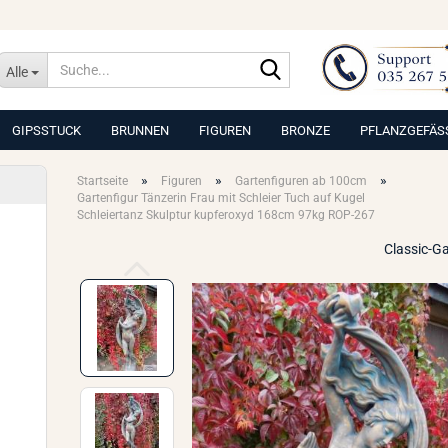
Suche...
Alle
GIPSSTUCK
BRUNNEN
FIGUREN
BRONZE
PFLANZGEFÄS
»
»
»
Startseite
Figuren
Gartenfiguren ab 100cm
Gartenfigur Tänzerin Frau mit Schleier Tuch auf Kugel
Schleiertanz Skulptur kupferoxyd 168cm 97kg ROP-267
Classic-G