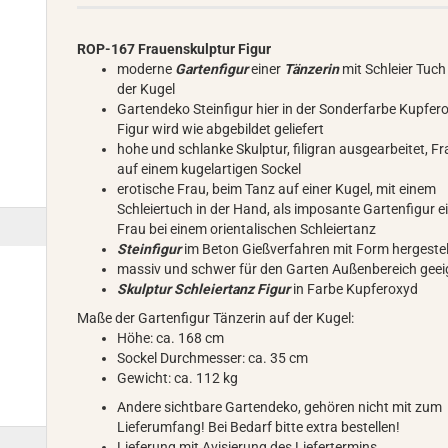
ROP-167 Frauenskulptur Figur
moderne
Gartenfigur
einer
Tänzerin
mit Schleier Tuch
der Kugel
Gartendeko Steinfigur hier in der Sonderfarbe Kupfer
Figur wird wie abgebildet geliefert
hohe und schlanke Skulptur, filigran ausgearbeitet, F
auf einem kugelartigen Sockel
erotische Frau, beim Tanz auf einer Kugel, mit einem
Schleiertuch in der Hand, als imposante Gartenfigur e
Frau bei einem orientalischen Schleiertanz
Steinfigur
im Beton Gießverfahren mit Form hergestel
massiv und schwer für den Garten Außenbereich geei
Skulptur Schleiertanz Figur
in Farbe Kupferoxyd
Maße der Gartenfigur Tänzerin auf der Kugel:
Höhe: ca. 168 cm
Sockel Durchmesser: ca. 35 cm
Gewicht: ca. 112 kg
Andere sichtbare Gartendeko, gehören nicht mit zum
Lieferumfang! Bei Bedarf bitte extra bestellen!
Lieferung mit Avisierung des Liefertermins