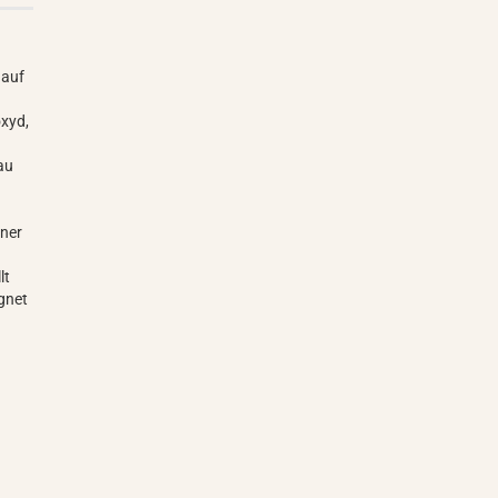
 auf
oxyd,
rau
iner
lt
gnet