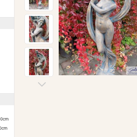
300cm
00cm