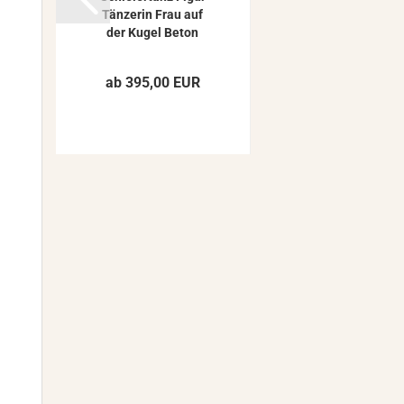
Tän­ze­rin Frau auf
der Kugel Beton
Stein­fi­gur...
ab 395,00 EUR