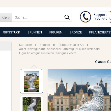
Suche...
Alle
GIPSSTUCK
BRUNNEN
FIGUREN
BRONZE
PFLANZGEFÄS
»
»
»
Startseite
Figuren
Tierfiguren aller Art
Adler Steinfigur auf Steinsockel Gartenfigur Falken Steinadler
Figur Adlerfigur aus Beton Steinguss 70cm
Classic-G