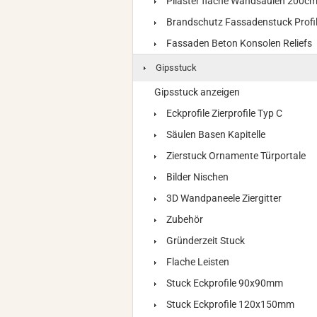
Pilaster flache Wandsäulen 200c
Brandschutz Fassadenstuck Profi
Fassaden Beton Konsolen Reliefs
Gipsstuck
Gipsstuck anzeigen
Eckprofile Zierprofile Typ C
Säulen Basen Kapitelle
Zierstuck Ornamente Türportale
Bilder Nischen
3D Wandpaneele Ziergitter
Zubehör
Gründerzeit Stuck
Flache Leisten
Stuck Eckprofile 90x90mm
Stuck Eckprofile 120x150mm