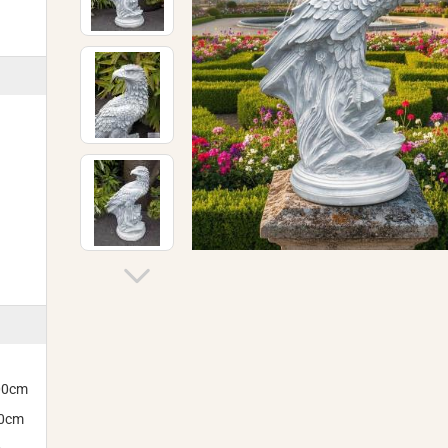
300cm
00cm