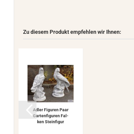
Zu diesem Produkt empfehlen wir Ihnen:
Adler Fi­gu­ren Paar
Gar­ten­fi­gu­ren Fal­
ken Stein­fi­gur
Stein­ad­ler...