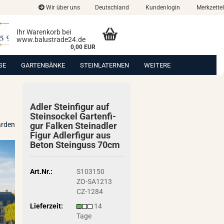
Wir über uns
Deutschland
Kundenlogin
Merkzettel
Ihr Warenkorb bei
www.balustrade24.de
0,00 EUR
SE
GARTENBÄNKE
STEINLATERNEN
WEITERE
Adler Stein­fi­gur auf
Stein­so­ckel Gar­ten­fi­
arden
gur Fal­ken Stein­ad­ler
Figur Ad­ler­fi­gur aus
Beton Stein­guss 70cm
Art.Nr.:
S103150
ZO-SA1213
CZ-1284
Lieferzeit:
14
Tage